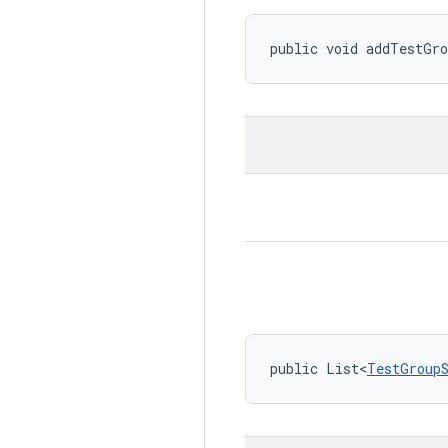
public void addTestGr
public List<
TestGroup