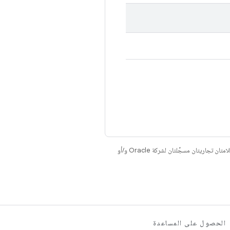
. إنّ Java وOpenJDK هما علامتان تجاريتان مسجَّلتان لشركة Oracle و/أو
الحصول على المساعدة