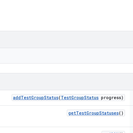
add
Test
Group
Status
(
Test
Group
Status
progress)
get
Test
Group
Statuses
()