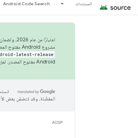
المستندات
Android Code Search
اعتبارًا من
مشروع Android مفتوح المصدر (AOSP) في الربعَين الثاني والرابع. لبناء مشروع Android مفتوح المصدر والمساهمة فيه، استخدِم
droid-latest-release
Android مفتوح المصدر. لمزيد من المعلومات، يُرجى الاطّلاع على
المفضّلة، وقد تتضمّن بعض الأ
AOSP