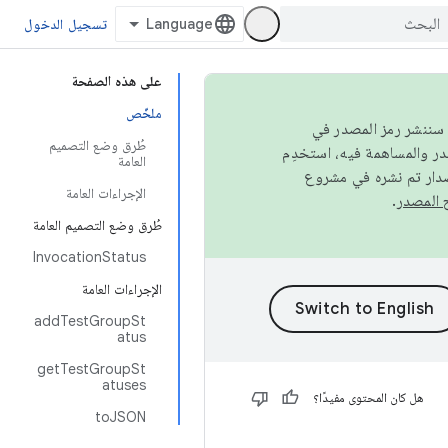
تسجيل الدخول
على هذه الصفحة
ملخّص
كامل، سننشر رمز المصدر في
طُرق وضع التصميم
العامة
صدار تم نشره في مشروع
الإجراءات العامة
.
طُرق وضع التصميم العامة
InvocationStatus
الإجراءات العامة
addTestGroupSt
atus
getTestGroupSt
atuses
هل كان المحتوى مفيدًا؟
toJSON