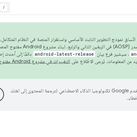
/
 عام 2026، ولضمان اتّساق نموذج التطوير الثابت الأساسي واستقرار المنصة في النظام المت
an
. سيشير فرع بيان
android-latest-release
دائمًا إلى أحدث إ
التغييرات في مشروع Android مفتوح المصدر
تستخدم Google تكنولوجيا الذكاء الاصطناعي لترجمة المحتوى إلى لغتك
خطاء.