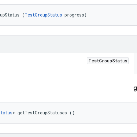
oupStatus (
TestGroupStatus
 progress)
Test
Group
Status
g
Status
> getTestGroupStatuses ()