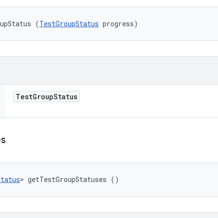
oupStatus (
TestGroupStatus
 progress)
Test
Group
Status
es
Status
> getTestGroupStatuses ()