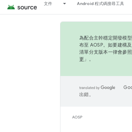
文件
Android 程式碼搜尋工具
為配合主幹穩定開發模型，
布至 AOSP。如要建構及
清單分支版本一律會參照推
更
」。
Go
出錯。
AOSP