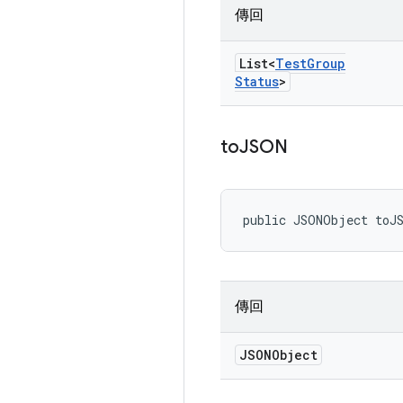
傳回
List<
Test
Group
Status
>
to
JSON
public JSONObject toJ
傳回
JSONObject