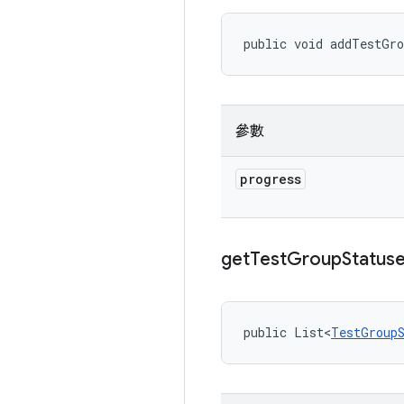
public void addTestGr
參數
progress
get
Test
Group
Status
public List<
TestGroup