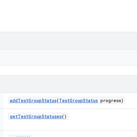
add
Test
Group
Status
(
Test
Group
Status
progress)
get
Test
Group
Statuses
()