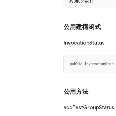
JSONObject
公用建構函式
Invocation
Status
public InvocationStatu
公用方法
add
Test
Group
Status