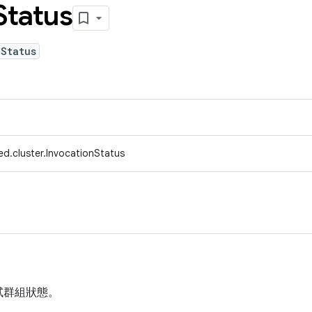
Status
nStatus
d.cluster.InvocationStatus
試群組狀態。