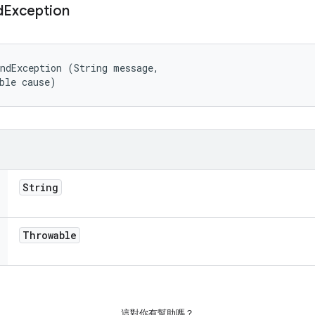
d
Exception
ndException (String message, 

ble cause)
String
Throwable
這對你有幫助嗎？