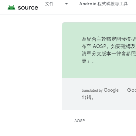
文件
Android 程式碼搜尋工具
為配合主幹穩定開發模型，
布至 AOSP。如要建構及
清單分支版本一律會參照推
更
」。
Go
出錯。
AOSP