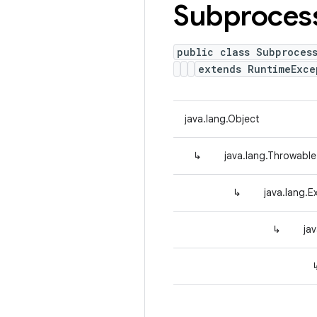
Subproces
public class Subproces
extends RuntimeExce
java.lang.Object
↳
java.lang.Throwable
↳
java.lang.E
↳
ja