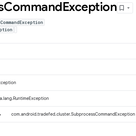
s
Command
Exception
sCommandException
ption
xception
va.lang.RuntimeException
↳
com.android.tradefed.cluster.SubprocessCommandException