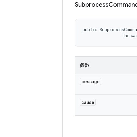
Subprocess
Comman
public SubprocessComma
                Throwa
參數
message
cause