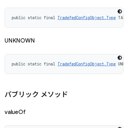
public static final 
TradefedConfigObject.Type
 TARG
UNKNOWN
public static final 
TradefedConfigObject.Type
 UNKN
パブリック メソッド
value
Of