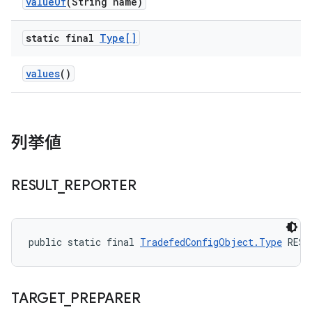
value
Of
(String name)
static final
Type[]
values
()
列挙値
RESULT
_
REPORTER
public static final 
TradefedConfigObject.Type
 RESU
TARGET
_
PREPARER