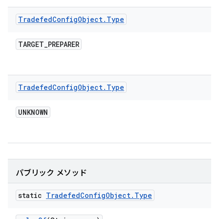
Tradefed
Config
Object
.
Type
TARGET
_
PREPARER
Tradefed
Config
Object
.
Type
UNKNOWN
パブリック メソッド
static
Tradefed
Config
Object
.
Type