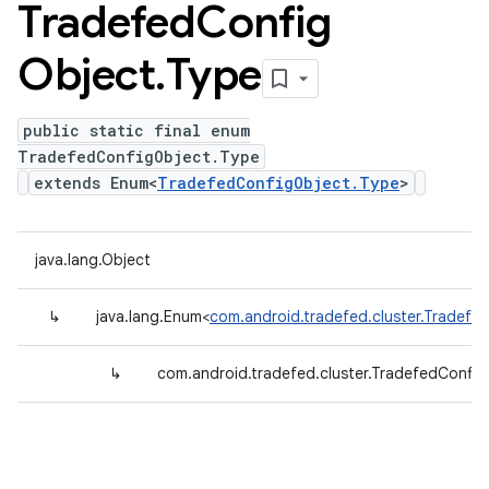
Tradefed
Config
Object
.
Type
public static final enum
TradefedConfigObject.Type
extends Enum<
TradefedConfigObject.Type
>
java.lang.Object
↳
java.lang.Enum<
com.android.tradefed.cluster.Tradefe
↳
com.android.tradefed.cluster.TradefedConfig