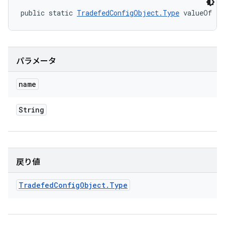
public static 
TradefedConfigObject.Type
 valueOf (S
パラメータ
name
String
戻り値
Tradefed
Config
Object
.
Type