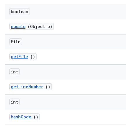
boolean
equals
(Object o)
File
get
File
()
int
get
Line
Number
()
int
hash
Code
()