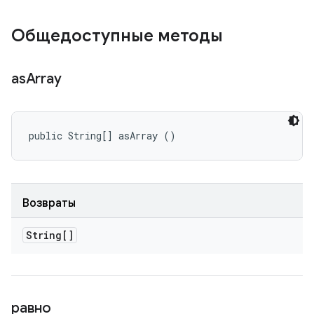
Общедоступные методы
as
Array
public String[] asArray ()
Возвраты
String[]
равно