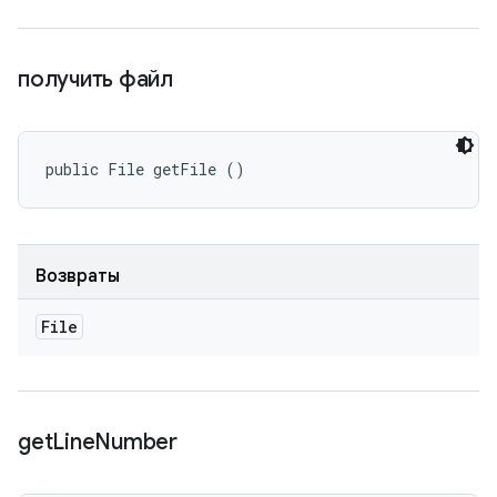
получить файл
public File getFile ()
Возвраты
File
get
Line
Number