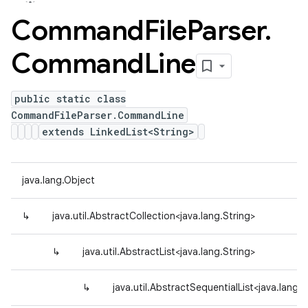
Command
File
Parser
.
Command
Line
public static class
CommandFileParser.CommandLine
extends LinkedList<String>
java.lang.Object
↳
java.util.AbstractCollection<java.lang.String>
↳
java.util.AbstractList<java.lang.String>
↳
java.util.AbstractSequentialList<java.lang.S