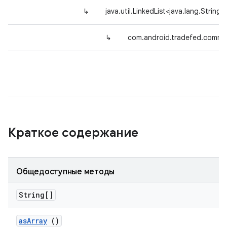
↳
java.util.LinkedList<java.lang.String>
↳
com.android.tradefed.comm
Краткое содержание
Общедоступные методы
String[]
as
Array
()