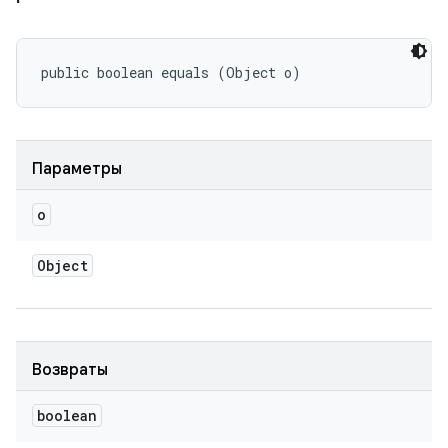
public boolean equals (Object o)
Параметры
o
Object
Возвраты
boolean