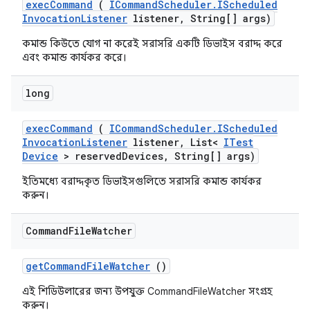
exec
Command
(
ICommand
Scheduler
.
IScheduled
Invocation
Listener
listener
,
String[] args)
কমান্ড কিউতে যোগ না করেই সরাসরি একটি ডিভাইস বরাদ্দ করে
এবং কমান্ড কার্যকর করে।
long
exec
Command
(
ICommand
Scheduler
.
IScheduled
Invocation
Listener
listener
,
List<
ITest
Device
> reserved
Devices
,
String[] args)
ইতিমধ্যে বরাদ্দকৃত ডিভাইসগুলিতে সরাসরি কমান্ড কার্যকর
করুন।
Command
File
Watcher
get
Command
File
Watcher
()
এই শিডিউলারের জন্য উপযুক্ত CommandFileWatcher সংগ্রহ
করুন।