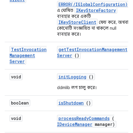
ERROR(/IGlobalConfiguration)
IKeyStoreFactory
এ ঘোষিত
ব্যবহার করে একটি
IKeyStoreClient
ফেচ করে, অথবা
কোনোটি সংজ্ঞায়িত না থাকলে null
ব্যবহার করে।
Test
Invocation
get
Test
Invocation
Management
Management
Server
()
Server
void
init
Logging
()
ddmlib লগ চালু করে।
boolean
is
Shutdown
()
void
process
Ready
Commands
(
IDevice
Manager
manager)