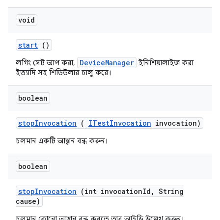
void
start
()
DeviceManager
লগিং সেট আপ করা,
ইনিশিয়ালাইজ করা
ইত্যাদি সহ শিডিউলার চালু করে।
boolean
stop
Invocation
(
ITest
Invocation
invocation)
চলমান একটি আহ্বান বন্ধ করুন।
boolean
stop
Invocation
(int invocation
Id
,
String
cause)
চলমান কোনো আহ্বান বন্ধ করতে তার আইডি উল্লেখ করুন।