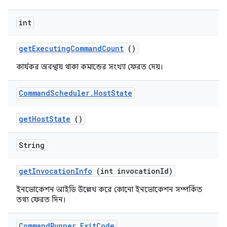
int
get
Executing
Command
Count
()
কার্যকর অবস্থায় থাকা কমান্ডের সংখ্যা ফেরত দেয়।
Command
Scheduler
.
Host
State
get
Host
State
()
String
get
Invocation
Info
(int invocation
Id)
ইনভোকেশন আইডি উল্লেখ করে কোনো ইনভোকেশন সম্পর্কিত
তথ্য ফেরত দিন।
Command
Runner
.
Exit
Code