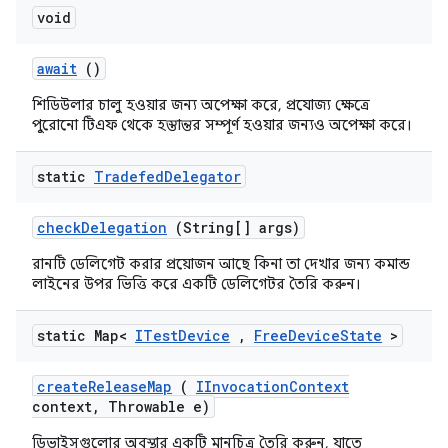
void
await
()
শিডিউলার চালু হওয়ার জন্য অপেক্ষা করে, প্রযোজ্য ক্ষেত্রে
পুরোনো টিএফ থেকে হস্তান্তর সম্পূর্ণ হওয়ার জন্যও অপেক্ষা করে।
static
Tradefed
Delegator
check
Delegation
(String[] args)
রানটি ডেলিগেট করার প্রয়োজন আছে কিনা তা দেখার জন্য কমান্ড
লাইনের উপর ভিত্তি করে একটি ডেলিগেটর তৈরি করুন।
static Map<
ITest
Device
,
Free
Device
State
>
create
Release
Map
(
IInvocation
Context
context
,
Throwable e)
ডিভাইসগুলোর অবস্থার একটি মানচিত্র তৈরি করুন, যাতে