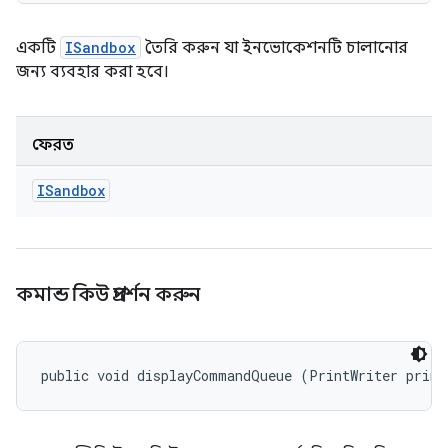
একটি
ISandbox
তৈরি করুন যা ইনভোকেশনটি চালানোর
জন্য ব্যবহার করা হবে।
ফেরত
ISandbox
কমান্ড কিউ প্রদর্শন করুন
public void displayCommandQueue (PrintWriter print