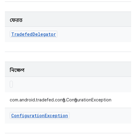
ফেরত
Tradefed
Delegator
নিক্ষেপ
com.android.tradefed.config.ConfigurationException
Configuration
Exception