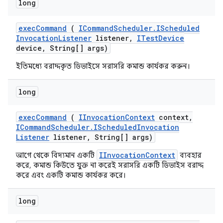
long
exec
Command
(
ICommand
Scheduler
.
IScheduled
Invocation
Listener
listener
,
ITest
Device
device
,
String[] args)
ইতিমধ্যে বরাদ্দকৃত ডিভাইসে সরাসরি কমান্ড কার্যকর করুন।
long
exec
Command
(
IInvocation
Context
context
,
ICommand
Scheduler
.
IScheduled
Invocation
Listener
listener
,
String[] args)
IInvocationContext
আগে থেকে বিদ্যমান একটি
ব্যবহার
করে, কমান্ড কিউতে যুক্ত না করেই সরাসরি একটি ডিভাইস বরাদ্দ
করে এবং একটি কমান্ড কার্যকর করে।
long