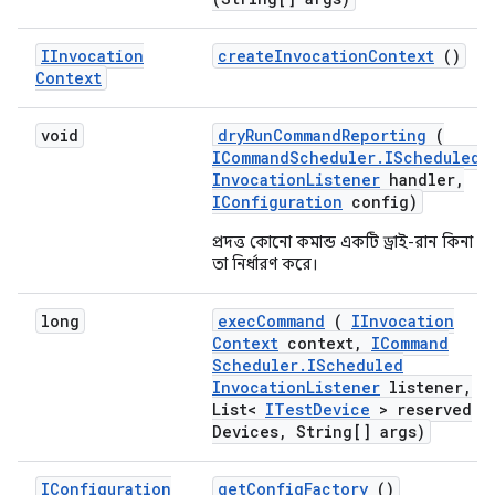
IInvocation
create
Invocation
Context
()
Context
void
dry
Run
Command
Reporting
(
ICommand
Scheduler
.
IScheduled
Invocation
Listener
handler
,
IConfiguration
config)
প্রদত্ত কোনো কমান্ড একটি ড্রাই-রান কিনা
তা নির্ধারণ করে।
long
exec
Command
(
IInvocation
Context
context
,
ICommand
Scheduler
.
IScheduled
Invocation
Listener
listener
,
List<
ITest
Device
> reserved
Devices
,
String[] args)
IConfiguration
get
Config
Factory
()