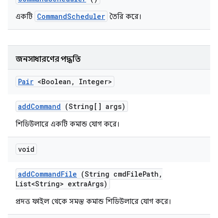
CommandScheduler
একটি
তৈরি করে।
জনসাধারণের পদ্ধতি
Pair
<Boolean
,
Integer>
add
Command
(String[] args)
শিডিউলারে একটি কমান্ড যোগ করে।
void
add
Command
File
(String cmd
File
Path
,
List<String> extra
Args)
প্রদত্ত ফাইল থেকে সমস্ত কমান্ড শিডিউলারে যোগ করে।