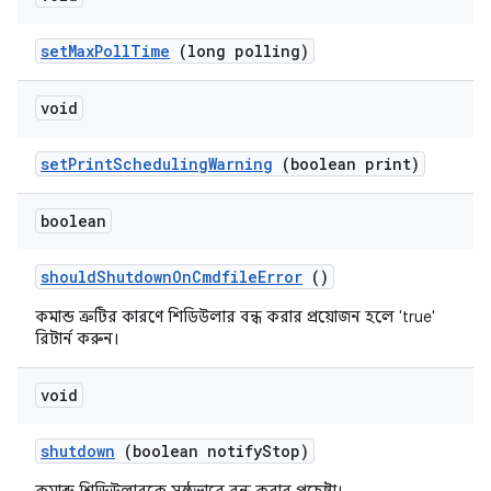
set
Max
Poll
Time
(long polling)
void
set
Print
Scheduling
Warning
(boolean print)
boolean
should
Shutdown
On
Cmdfile
Error
()
কমান্ড ত্রুটির কারণে শিডিউলার বন্ধ করার প্রয়োজন হলে 'true'
রিটার্ন করুন।
void
shutdown
(boolean notify
Stop)