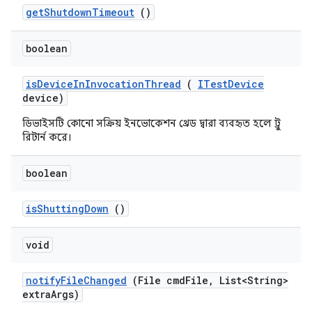
get
Shutdown
Timeout
()
boolean
is
Device
In
Invocation
Thread
(
ITest
Device
device)
ডিভাইসটি কোনো সক্রিয় ইনভোকেশন থ্রেড দ্বারা ব্যবহৃত হলে ট্রু
রিটার্ন করে।
boolean
is
Shutting
Down
()
void
notify
File
Changed
(File cmd
File
,
List<String>
extra
Args)