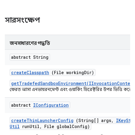
সারসংক্ষেপ
জনসাধারণের পদ্ধতি
abstract String
create
Classpath
(File working
Dir)
getTradefedSandboxEnvironment(IInvocationContext
ফেরত আসা এনভায়রনমেন্ট এবং ওয়ার্কিং ডিরেক্টরির উপর ভিত্তি করে 
abstract
IConfiguration
create
Thin
Launcher
Config
(String[] args
,
IKey
Sto
Util
run
Util
,
File global
Config)