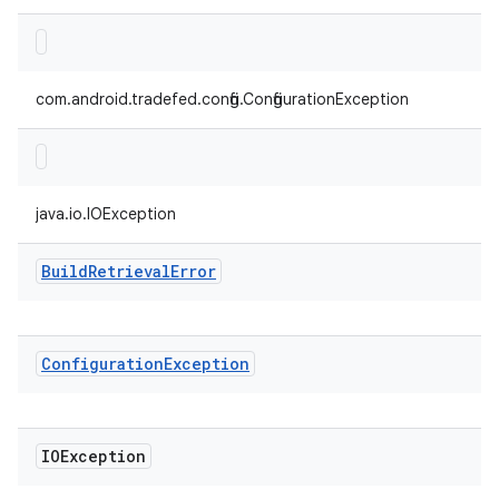
com.android.tradefed.config.ConfigurationException
java.io.IOException
Build
Retrieval
Error
Configuration
Exception
IOException