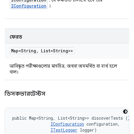
: যে কমান্ডটি চালানো হবে তার
IConfiguration
।
ফেরত
Map<String
,
List<String>>
আবিষ্কৃত পরীক্ষাগুলোর মানচিত্র, অথবা অসমর্থিত বা ব্যর্থ হলে
নাল।
ডিসকভারটেস্টস
public Map<String, List<String>> discoverTests (
II
IConfiguration
 configuration, 

ITestLogger
 logger)