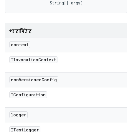
                String[] args)
প্যারামিটার
context
IInvocation
Context
non
Versioned
Config
IConfiguration
logger
ITest
Logger