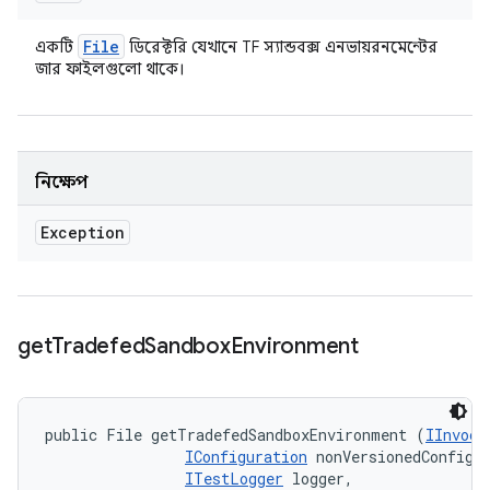
File
একটি
ডিরেক্টরি যেখানে TF স্যান্ডবক্স এনভায়রনমেন্টের
জার ফাইলগুলো থাকে।
নিক্ষেপ
Exception
get
Tradefed
Sandbox
Environment
public File getTradefedSandboxEnvironment (
IInvoca
IConfiguration
 nonVersionedConfig, 
ITestLogger
 logger, 
