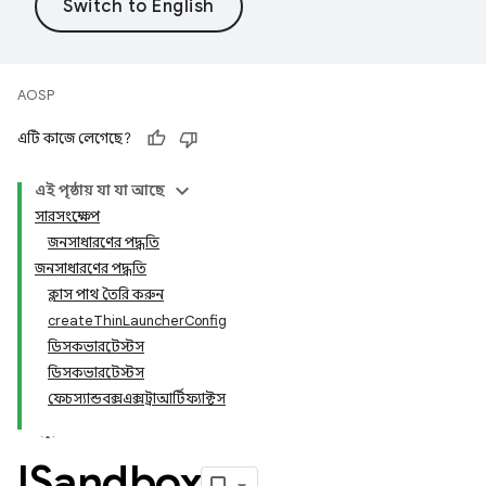
AOSP
এটি কাজে লেগেছে?
এই পৃষ্ঠায় যা যা আছে
সারসংক্ষেপ
জনসাধারণের পদ্ধতি
জনসাধারণের পদ্ধতি
ক্লাস পাথ তৈরি করুন
createThinLauncherConfig
ডিসকভারটেস্টস
ডিসকভারটেস্টস
ফেচস্যান্ডবক্সএক্সট্রাআর্টিফ্যাক্টস
ISandbox