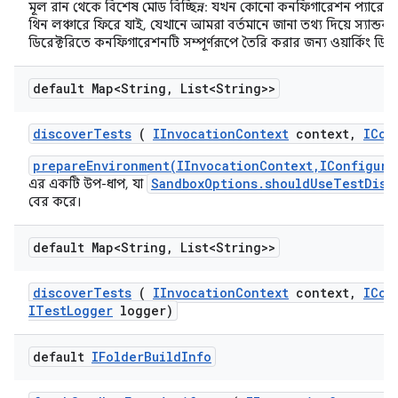
মূল রান থেকে বিশেষ মোড বিচ্ছিন্ন: যখন কোনো কনফিগারেশন প্যারেন্ট
থিন লঞ্চারে ফিরে যাই, যেখানে আমরা বর্তমানে জানা তথ্য দিয়ে স্যান্ডবক
ডিরেক্টরিতে কনফিগারেশনটি সম্পূর্ণরূপে তৈরি করার জন্য ওয়ার্কিং ডিরে
default Map<String
,
List<String>>
discover
Tests
(
IInvocation
Context
context
,
ICon
prepareEnvironment(IInvocationContext,IConfigura
SandboxOptions.shouldUseTestDisc
এর একটি উপ-ধাপ, যা
বের করে।
default Map<String
,
List<String>>
discover
Tests
(
IInvocation
Context
context
,
ICon
ITest
Logger
logger)
default
IFolder
Build
Info