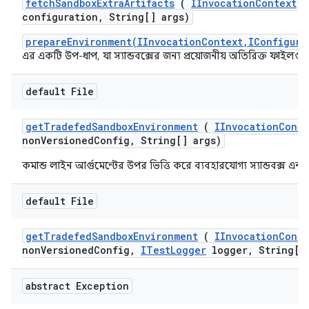
fetch
Sandbox
Extra
Artifacts
(
IInvocation
Context
c
configuration
,
String[] args)
prepareEnvironment(IInvocationContext,IConfigura
এর একটি উপ-ধাপ, যা স্যান্ডবক্সের জন্য প্রয়োজনীয় অতিরিক্ত ফাইলগু
default File
get
Tradefed
Sandbox
Environment
(
IInvocation
Conte
non
Versioned
Config
,
String[] args)
কমান্ড লাইন আর্গুমেন্টের উপর ভিত্তি করে ব্যবহারযোগ্য স্যান্ডবক্স এন
default File
get
Tradefed
Sandbox
Environment
(
IInvocation
Conte
non
Versioned
Config
,
ITest
Logger
logger
,
String[] 
abstract Exception