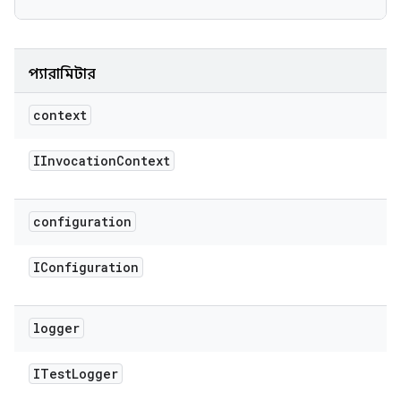
প্যারামিটার
context
IInvocation
Context
configuration
IConfiguration
logger
ITest
Logger