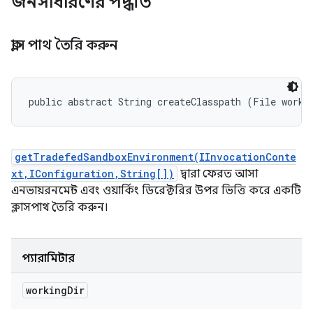
জনসাধারণের পদ্ধতি
ক্লাস পাথ তৈরি করুন
public abstract String createClasspath (File worki
getTradefedSandboxEnvironment(IInvocationConte
xt,IConfiguration,String[])
দ্বারা ফেরত আসা
এনভায়রনমেন্ট এবং ওয়ার্কিং ডিরেক্টরির উপর ভিত্তি করে একটি
ক্লাসপাথ তৈরি করুন।
প্যারামিটার
working
Dir