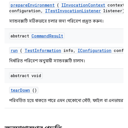
prepare
Environment
(
IInvocation
Context
context
,
configuration
,
ITest
Invocation
Listener
listener)
স্যান্ডবক্সটি সঠিকভাবে চলার জন্য পরিবেশ প্রস্তুত করুন।
abstract
Command
Result
run
(
Test
Information
info
,
IConfiguration
config
নির্ধারিত পরিবেশ অনুযায়ী স্যান্ডবক্সটি চালান।
abstract void
tear
Down
()
পরিবর্তিত হয়ে থাকতে পারে এমন যেকোনো স্টেট, ফাইল বা এনভায়রনমে