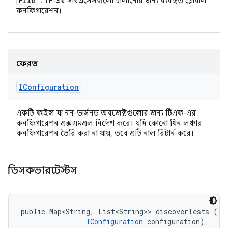
File
: TF-এর সাবপ্রসেসগুলো চালানোর জন্য ব্যবহৃত গ্লোবাল
কনফিগারেশন।
ফেরত
IConfiguration
একটি ফাইল যা নন-ভার্সনড অবজেক্টগুলোর জন্য টিএফ-এর
কনফিগারেশন এক্সএমএল নির্দেশ করে। যদি কোনো থিন লঞ্চার
কনফিগারেশন তৈরি করা না যায়, তবে এটি নাল রিটার্ন করে।
ডিসকভারটেস্টস
public Map<String, List<String>> discoverTests (
II
IConfiguration
 configuration)