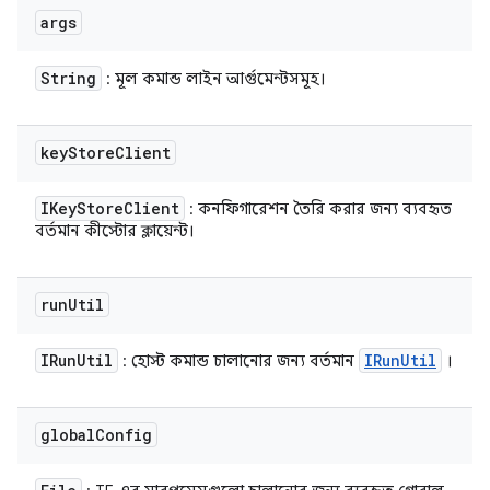
args
String
: মূল কমান্ড লাইন আর্গুমেন্টসমূহ।
key
Store
Client
IKey
Store
Client
: কনফিগারেশন তৈরি করার জন্য ব্যবহৃত
বর্তমান কীস্টোর ক্লায়েন্ট।
run
Util
IRun
Util
IRun
Util
: হোস্ট কমান্ড চালানোর জন্য বর্তমান
।
global
Config