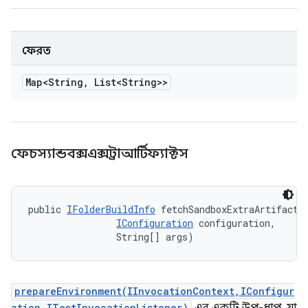
ফেরত
Map<String
,
List<String>>
ফেচস্যান্ডবক্সএক্সট্রাআর্টিফ্যাক্টস
public 
IFolderBuildInfo
 fetchSandboxExtraArtifacts
IConfiguration
 configuration, 

                String[] args)
prepareEnvironment(IInvocationContext,IConfigur
ation,ITestInvocationListener)