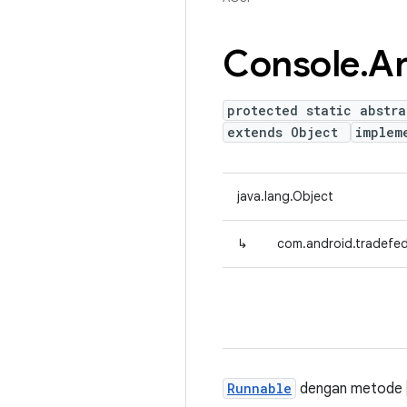
Console
.
A
protected static abstr
extends Object
implem
java.lang.Object
↳
com.android.tradefe
Runnable
dengan metode