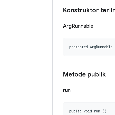
Konstruktor terli
Arg
Runnable
protected ArgRunnable 
Metode publik
run
public void run ()