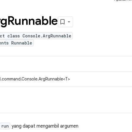
rg
Runnable
act class Console.ArgRunnable
ents Runnable
d.command.Console.ArgRunnable<T>
run
yang dapat mengambil argumen