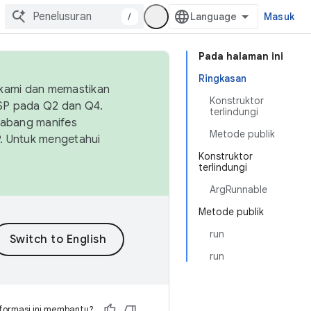
/
Masuk
Pada halaman ini
Ringkasan
 kami dan memastikan
Konstruktor
OSP pada Q2 dan Q4.
terlindungi
Cabang manifes
Metode publik
SP. Untuk mengetahui
Konstruktor
terlindungi
ArgRunnable
Metode publik
run
run
formasi ini membantu?