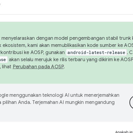
h
uk menyelaraskan dengan model pengembangan stabil trunk
tuk ekosistem, kami akan memublikasikan kode sumber ke A
kontribusi ke AOSP, gunakan
android-latest-release
. 
ase
akan selalu merujuk ke rilis terbaru yang dikirim ke AO
 lihat
Perubahan pada AOSP
.
gle menggunakan teknologi AI untuk menerjemahkan
a pilihan Anda. Terjemahan AI mungkin mengandung
Apakah in