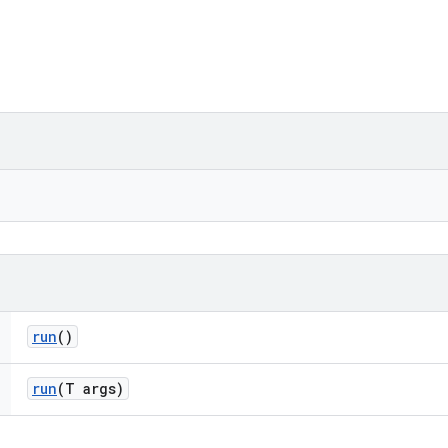
run
()
run
(T args)