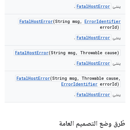
FatalHostError
ينشئ
.
Fatal
Host
Error
(String msg
,
Error
Identifier
error
Id)
FatalHostError
ينشئ
.
Fatal
Host
Error
(String msg
,
Throwable cause)
FatalHostError
ينشئ
.
Fatal
Host
Error
(String msg
,
Throwable cause
,
Error
Identifier
error
Id)
FatalHostError
ينشئ
.
طُرق وضع التصميم العامة