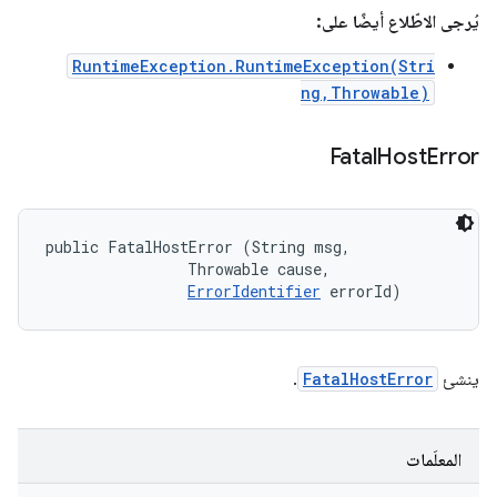
يُرجى الاطّلاع أيضًا على:
RuntimeException.RuntimeException(Stri
ng,Throwable)
Fatal
Host
Error
public FatalHostError (String msg, 

                Throwable cause, 

ErrorIdentifier
 errorId)
ينشئ
FatalHostError
.
المعلَمات