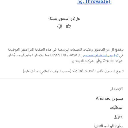
ng,Throwable)
هل كان المحتوى مفيدًا؟
يخضع كل من المحتوى وعيّنات التعليمات البرمجية في هذه الصفحة للتراخيص الموضحّة
في
ترخيص استخدام المحتوى
. إنّ Java وOpenJDK هما علامتان تجاريتان مسجَّلتان
لشركة Oracle و/أو الشركات التابعة لها.
تاريخ التعديل الأخير: 2026-06-22 (حسب التوقيت العالمي المتفَّق عليه)
الإصدار
مستودع Android
المتطلّبات
التنزيل
معاينة البرامج الثنائية