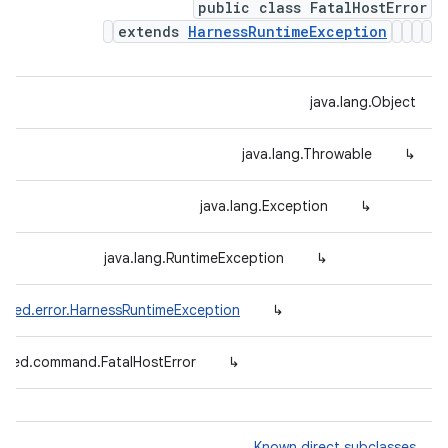
public class FatalHostError
extends
HarnessRuntimeException
java.lang.Object
java.lang.Throwable
↳
java.lang.Exception
↳
java.lang.RuntimeException
↳
efed.error.HarnessRuntimeException
↳
defed.command.FatalHostError
↳
Known direct subclasses