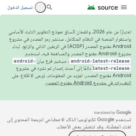
تسجيل الدخول
اعتبارًا من عام 2026، ولضمان اتّساق نموذج التطوير الثابت الأساسي
واستقرار المنصة في النظام المتكامل، سننشر رمز المصدر في مشروع
Android مفتوح المصدر (AOSP) في الربعَين الثاني والرابع. لبناء
مشروع Android مفتوح المصدر والمساهمة فيه، استخدِم
android-latest-release
. سيشير فرع بيان
android-
latest-release
دائمًا إلى أحدث إصدار تم نشره في مشروع
Android مفتوح المصدر. لمزيد من المعلومات، يُرجى الاطّلاع على
التغييرات في مشروع Android مفتوح المصدر
.
تستخدم Google تكنولوجيا الذكاء الاصطناعي لترجمة المحتوى إلى
لغتك المفضّلة، وقد تتضمّن بعض الأخطاء.