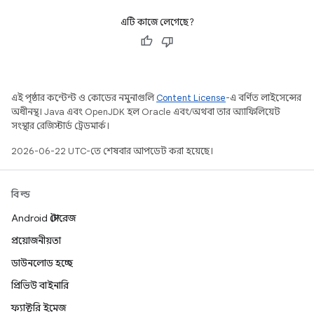
এটি কাজে লেগেছে?
এই পৃষ্ঠার কন্টেন্ট ও কোডের নমুনাগুলি
Content License
-এ বর্ণিত লাইসেন্সের
অধীনস্থ। Java এবং OpenJDK হল Oracle এবং/অথবা তার অ্যাফিলিয়েট
সংস্থার রেজিস্টার্ড ট্রেডমার্ক।
2026-06-22 UTC-তে শেষবার আপডেট করা হয়েছে।
বিল্ড
Android স্টোরেজ
প্রয়োজনীয়তা
ডাউনলোড হচ্ছে
প্রিভিউ বাইনারি
ফ্যাক্টরি ইমেজ