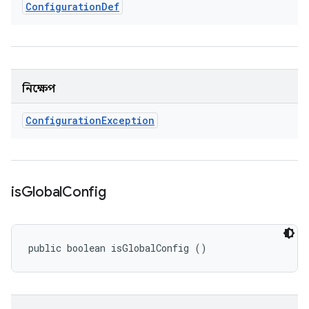
Configuration
Def
নিক্ষেপ
Configuration
Exception
is
Global
Config
public boolean isGlobalConfig ()