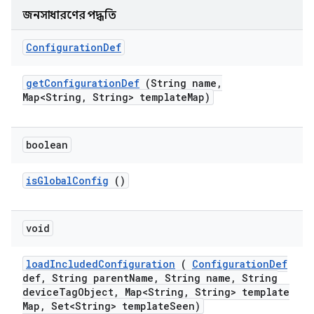
জনসাধারণের পদ্ধতি
Configuration
Def
get
Configuration
Def
(String name
,
Map<String
,
String> template
Map)
boolean
is
Global
Config
()
void
load
Included
Configuration
(
Configuration
Def
def
,
String parent
Name
,
String name
,
String
device
Tag
Object
,
Map<String
,
String> template
Map
,
Set<String> template
Seen)