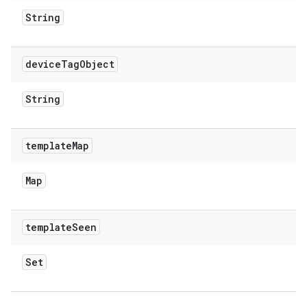
String
device
Tag
Object
String
template
Map
Map
template
Seen
Set