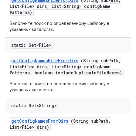
get
Config
Names
File
From
Dirs
(String sub
Path
,
List<File> dirs
,
List<String> config
Name
Patterns)
Выполните поиск по определенному шаблону в
указанных каталогах.
static Set<File>
get
Config
Names
File
From
Dirs
(String sub
Path
,
List<File> dirs
,
List<String> config
Name
Patterns
,
boolean include
Duplicate
File
Names)
Выполните поиск по определенному шаблону в
указанных каталогах.
static Set<String>
get
Config
Names
From
Dirs
(String sub
Path
,
List<File> dirs)