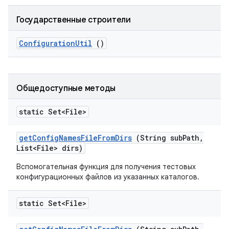
Государственные строители
Configuration
Util
()
Общедоступные методы
static Set<File>
get
Config
Names
File
From
Dirs
(String sub
Path
,
List<File> dirs)
Вспомогательная функция для получения тестовых
конфигурационных файлов из указанных каталогов.
static Set<File>