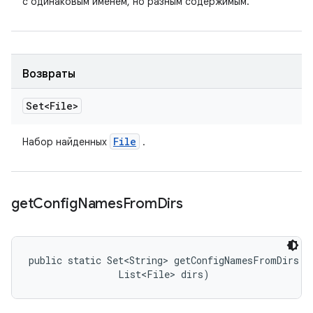
с одинаковым именем, но разным содержимым.
Возвраты
Set<File>
File
Набор найденных
.
get
Config
Names
From
Dirs
public static Set<String> getConfigNamesFromDirs (S
                List<File> dirs)