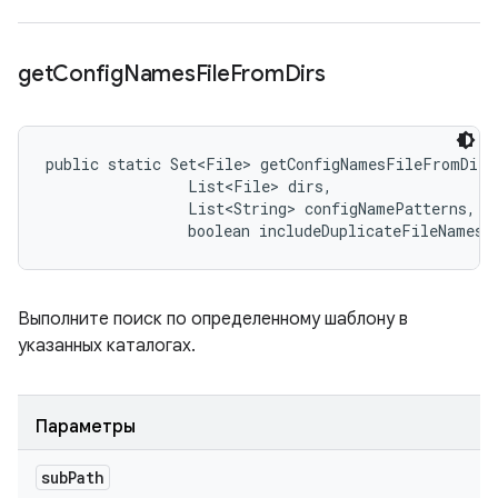
get
Config
Names
File
From
Dirs
public static Set<File> getConfigNamesFileFromDirs
                List<File> dirs, 

                List<String> configNamePatterns, 

                boolean includeDuplicateFileNames)
Выполните поиск по определенному шаблону в
указанных каталогах.
Параметры
sub
Path