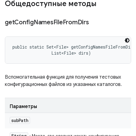
Общедоступные методы
get
Config
Names
File
From
Dirs
public static Set<File> getConfigNamesFileFromDirs
                List<File> dirs)
Вспомогательная функция для получения тестовых
конфигурационных файлов из указанных каталогов.
Параметры
sub
Path
String