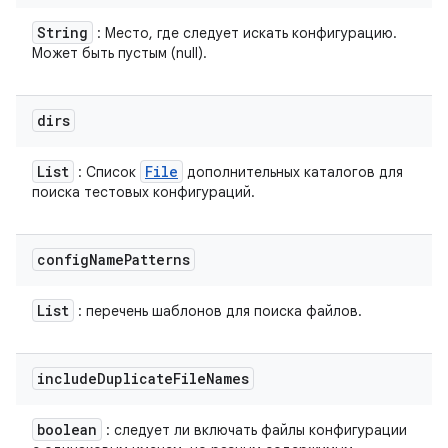
String
: Место, где следует искать конфигурацию.
Может быть пустым (null).
dirs
List
File
: Список
дополнительных каталогов для
поиска тестовых конфигураций.
config
Name
Patterns
List
: перечень шаблонов для поиска файлов.
include
Duplicate
File
Names
boolean
: следует ли включать файлы конфигурации