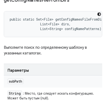
get
Config
Names
File
From
Dirs
public static Set<File> getConfigNamesFileFromDirs
                List<File> dirs, 

                List<String> configNamePatterns)
Выполните поиск по определенному шаблону в
указанных каталогах.
Параметры
sub
Path
String
: Место, где следует искать конфигурацию.
Может быть пустым (null).