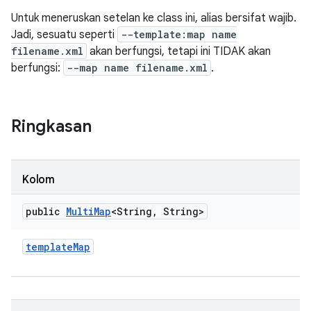
Untuk meneruskan setelan ke class ini, alias bersifat wajib.
Jadi, sesuatu seperti
--template:map name
filename.xml
akan berfungsi, tetapi ini TIDAK akan
berfungsi:
--map name filename.xml
.
Ringkasan
Kolom
public
Multi
Map
<String
,
String>
template
Map