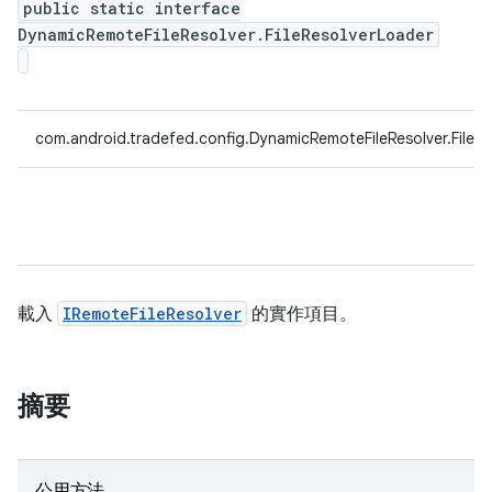
public static interface
DynamicRemoteFileResolver.FileResolverLoader
com.android.tradefed.config.DynamicRemoteFileResolver.FileR
載入
IRemoteFileResolver
的實作項目。
摘要
公用方法