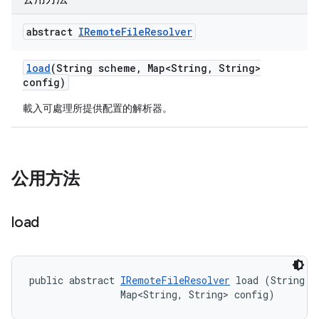
abstract
IRemote
File
Resolver
load
(String scheme
,
Map<String
,
String>
config)
載入可處理所提供配置的解析器。
公用方法
load
public abstract 
IRemoteFileResolver
 load (String sc
                Map<String, String> config)