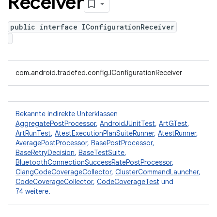
Receiver
public interface IConfigurationReceiver
com.android.tradefed.config.IConfigurationReceiver
Bekannte indirekte Unterklassen
AggregatePostProcessor
,
AndroidJUnitTest
,
ArtGTest
,
ArtRunTest
,
AtestExecutionPlanSuiteRunner
,
AtestRunner
,
AveragePostProcessor
,
BasePostProcessor
,
BaseRetryDecision
,
BaseTestSuite
,
BluetoothConnectionSuccessRatePostProcessor
,
ClangCodeCoverageCollector
,
ClusterCommandLauncher
,
CodeCoverageCollector
,
CodeCoverageTest
und
74 weitere.