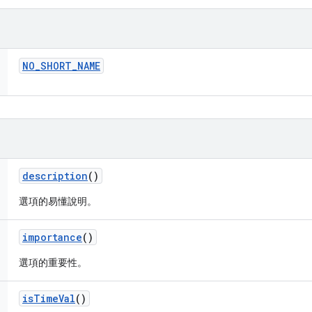
NO
_
SHORT
_
NAME
description
()
選項的易懂說明。
importance
()
選項的重要性。
is
Time
Val
()