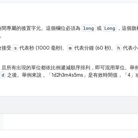
時間專屬的後置字元。這個欄位
必須
為
long
或
Long
，這個旗
。
會接受
s
代表秒 (1000 毫秒)、
m
代表分鐘 (60 秒)、
h
代表小時
，且所有出現的單位都依比例遞減順序排列，即可混用單位。舉
d
之後。舉例來說，「1d2h3m4s5ms」是有效時間值，「4