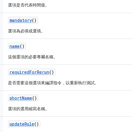
選項是否代表時間值。
mandatory
()
選項為必填或選填。
name
()
這個選項的必要專屬名稱。
required
For
Rerun
()
是否需要這個選項來編譯指令，以重新執行測試。
short
Name
()
選項的選用縮寫名稱。
update
Rule
()