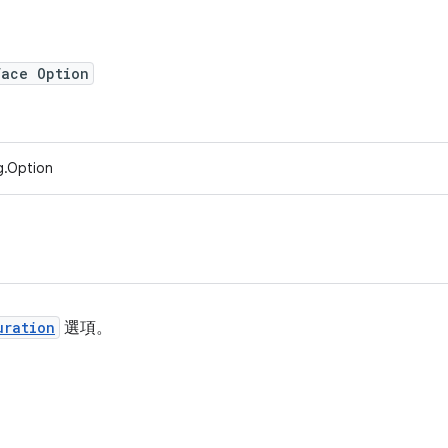
face Option
g.Option
uration
選項。