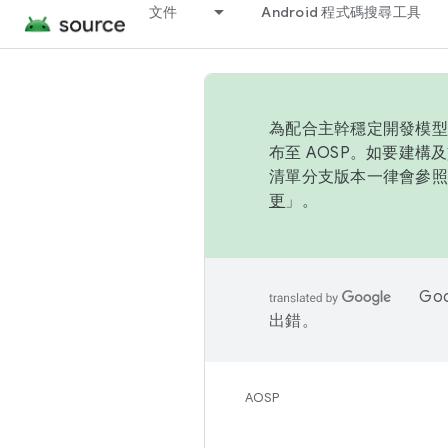
文件
Android 程式碼搜尋工具
為配合主幹穩定開發模型，
布至 AOSP。如要建構及
清單分支版本一律會參照推
更
」。
Go
出錯。
AOSP