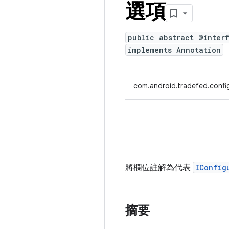
選項
public abstract @inter
implements Annotation
com.android.tradefed.confi
將欄位註解為代表
IConfig
摘要