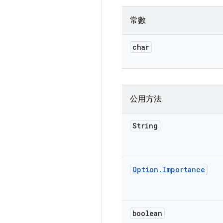
常數
char
公用方法
String
Option
.
Importance
boolean