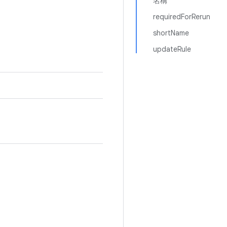
名稱
requiredForRerun
shortName
updateRule