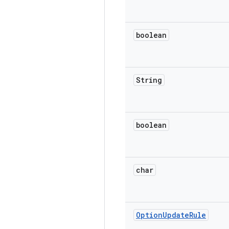
boolean
String
boolean
char
Option
Update
Rule