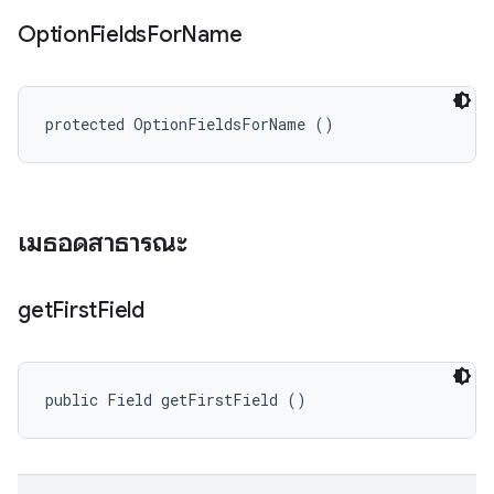
Option
Fields
For
Name
protected OptionFieldsForName ()
เมธอดสาธารณะ
get
First
Field
public Field getFirstField ()