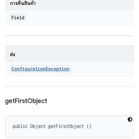
การคืนสินค้า
Field
ส่ง
Configuration
Exception
get
First
Object
public Object getFirstObject ()