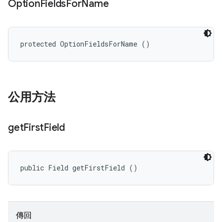
Option
Fields
For
Name
protected OptionFieldsForName ()
公用方法
get
First
Field
public Field getFirstField ()
傳回