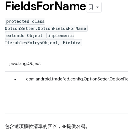
Fields
For
Name
protected class
OptionSetter.OptionFieldsForName
extends Object
implements
Iterable<Entry<Object, Field>>
java.lang.Object
↳
com.android.tradefed.config.OptionSetter.OptionFiel
包含選項欄位清單的容器，並提供名稱。