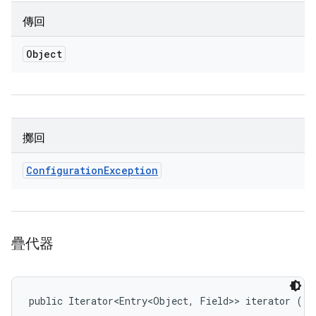
傳回
Object
擲回
Configuration
Exception
疊代器
public Iterator<Entry<Object, Field>> iterator ()