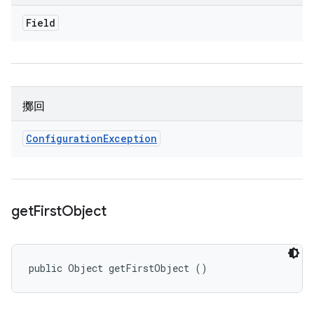
Field
擲回
Configuration
Exception
get
First
Object
public Object getFirstObject ()