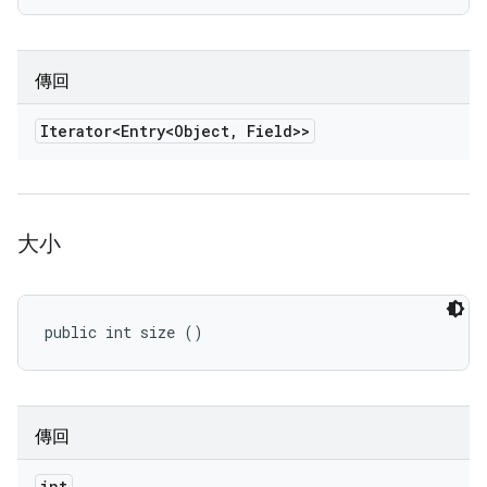
傳回
Iterator<Entry<Object
,
Field>>
大小
public int size ()
傳回
int