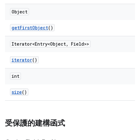
Object
get
First
Object
()
Iterator<Entry<Object
,
Field>>
iterator
()
int
size
()
受保護的建構函式