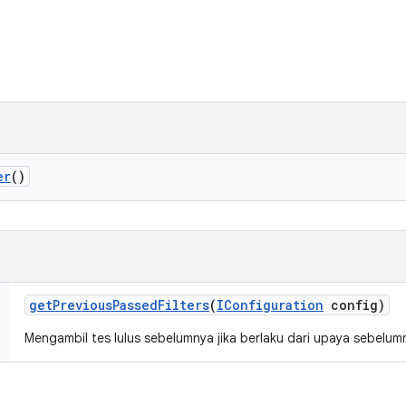
er
()
get
Previous
Passed
Filters
(
IConfiguration
config)
Mengambil tes lulus sebelumnya jika berlaku dari upaya sebelum