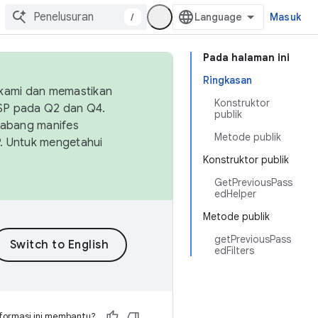
/
Masuk
Pada halaman ini
Ringkasan
 kami dan memastikan
Konstruktor
OSP pada Q2 dan Q4.
publik
Cabang manifes
Metode publik
SP. Untuk mengetahui
Konstruktor publik
GetPreviousPass
edHelper
Metode publik
getPreviousPass
edFilters
formasi ini membantu?