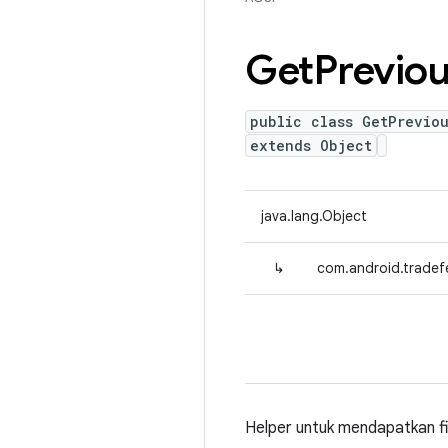
Get
Previo
public class GetPrevio
extends Object
java.lang.Object
↳
com.android.tradefe
Helper untuk mendapatkan fil