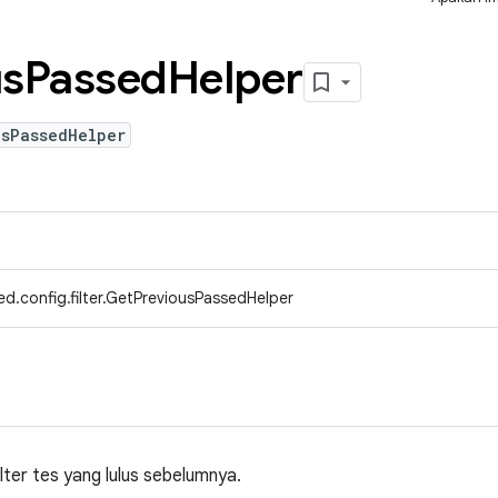
us
Passed
Helper
usPassedHelper
d.config.filter.GetPreviousPassedHelper
ter tes yang lulus sebelumnya.