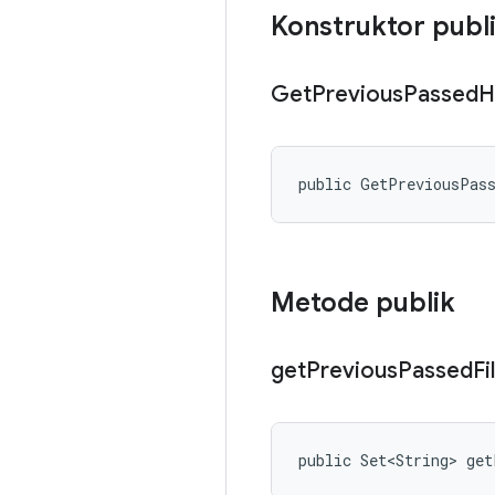
Konstruktor publ
Get
Previous
Passed
H
public GetPreviousPas
Metode publik
get
Previous
Passed
Fi
public Set<String> get