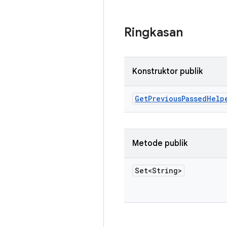
Ringkasan
Konstruktor publik
Get
Previous
Passed
Help
Metode publik
Set<String>