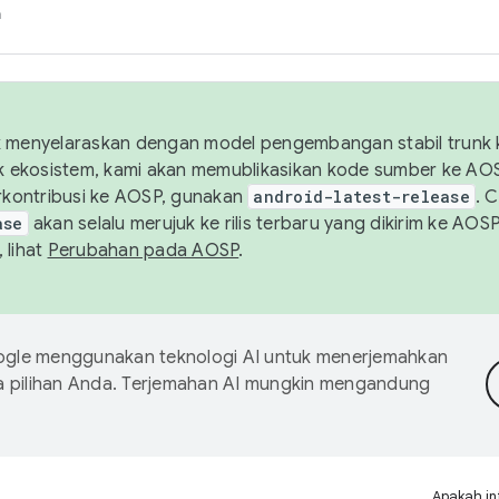
h
uk menyelaraskan dengan model pengembangan stabil trunk
tuk ekosistem, kami akan memublikasikan kode sumber ke A
kontribusi ke AOSP, gunakan
android-latest-release
. 
ase
akan selalu merujuk ke rilis terbaru yang dikirim ke AO
 lihat
Perubahan pada AOSP
.
gle menggunakan teknologi AI untuk menerjemahkan
a pilihan Anda. Terjemahan AI mungkin mengandung
Apakah in