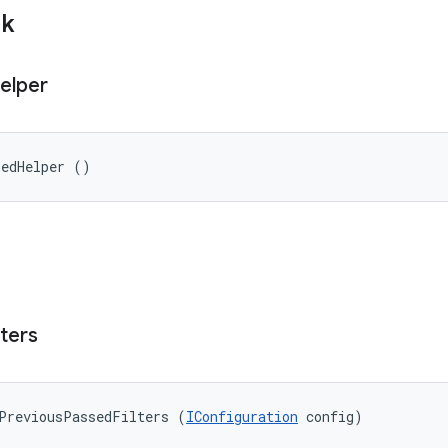
ik
elper
sedHelper ()
lters
PreviousPassedFilters (
IConfiguration
 config)