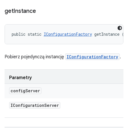
get
Instance
public static 
IConfigurationFactory
 getInstance (
I
Pobierz pojedynczą instancję
IConfigurationFactory
.
Parametry
config
Server
IConfiguration
Server