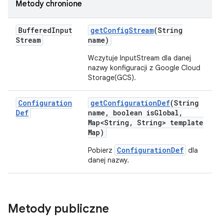
Metody chronione
Buffered
Input
get
Config
Stream
(String
Stream
name)
Wczytuje InputStream dla danej
nazwy konfiguracji z Google Cloud
Storage(GCS).
Configuration
get
Configuration
Def
(String
Def
name
,
boolean is
Global
,
Map<String
,
String> template
Map)
ConfigurationDef
Pobierz
dla
danej nazwy.
Metody publiczne