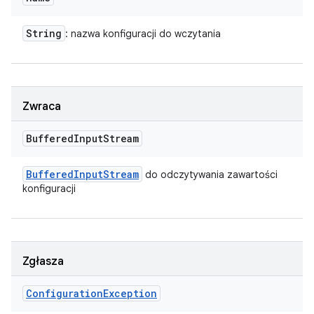
String
: nazwa konfiguracji do wczytania
Zwraca
Buffered
Input
Stream
Buffered
Input
Stream
do odczytywania zawartości
konfiguracji
Zgłasza
Configuration
Exception