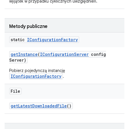
wyjątek w przypadku cyklicznych uwzględnień.
Metody publiczne
static
IConfiguration
Factory
get
Instance
(
IConfiguration
Server
config
Server)
Pobierz pojedynczą instancję
IConfigurationFactory
.
File
get
Latest
Downloaded
File
()