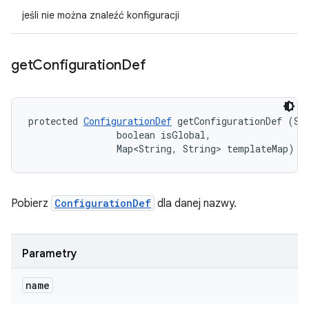
jeśli nie można znaleźć konfiguracji
get
Configuration
Def
protected 
ConfigurationDef
 getConfigurationDef (Str
                boolean isGlobal, 

                Map<String, String> templateMap)
Pobierz
ConfigurationDef
dla danej nazwy.
Parametry
name