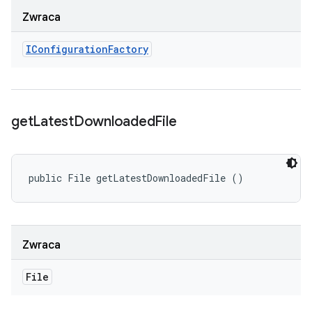
Zwraca
IConfiguration
Factory
get
Latest
Downloaded
File
public File getLatestDownloadedFile ()
Zwraca
File