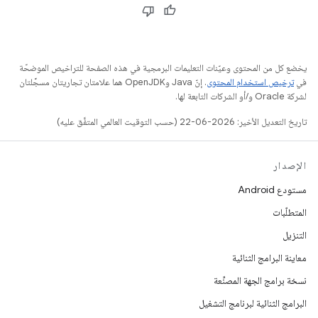
يخضع كل من المحتوى وعيّنات التعليمات البرمجية في هذه الصفحة للتراخيص الموضحّة
في
ترخيص استخدام المحتوى
. إنّ Java وOpenJDK هما علامتان تجاريتان مسجَّلتان
لشركة Oracle و/أو الشركات التابعة لها.
تاريخ التعديل الأخير: 2026-06-22 (حسب التوقيت العالمي المتفَّق عليه)
الإصدار
مستودع Android
المتطلّبات
التنزيل
معاينة البرامج الثنائية
نسخة برامج الجهة المصنِّعة
البرامج الثنائية لبرنامج التشغيل