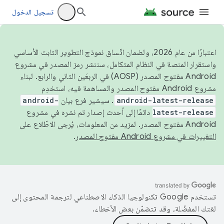
تسجيل الدخول
اعتبارًا من عام 2026، ولضمان اتّساق نموذج التطوير الثابت الأساسي
واستقرار المنصة في النظام المتكامل، سننشر رمز المصدر في مشروع
Android مفتوح المصدر (AOSP) في الربعَين الثاني والرابع. لبناء
مشروع Android مفتوح المصدر والمساهمة فيه، استخدِم
android-latest-release
. سيشير فرع بيان
android-
latest-release
دائمًا إلى أحدث إصدار تم نشره في مشروع
Android مفتوح المصدر. لمزيد من المعلومات، يُرجى الاطّلاع على
التغييرات في مشروع Android مفتوح المصدر
.
تستخدم Google تكنولوجيا الذكاء الاصطناعي لترجمة المحتوى إلى
لغتك المفضّلة، وقد تتضمّن بعض الأخطاء.