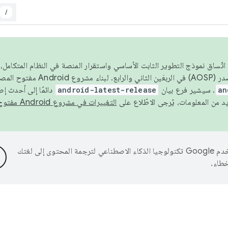
/
 عام 2026، ولضمان اتّساق نموذج التطوير الثابت الأساسي واستقرار المنصة في النظام المت
an
. سيشير فرع بيان
android-latest-release
دائمًا إلى أحدث إ
التغييرات في مشروع Android مفتوح المصدر
تستخدم Google تكنولوجيا الذكاء الاصطناعي لترجمة المحتوى إلى لغتك
خطاء.