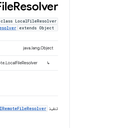
ile
Resolver
 class LocalFileResolver
esolver
extends Object
java.lang.Object
te.LocalFileResolver
↳
تنفيذ
IRemoteFileResolver