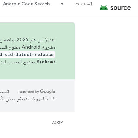
المستندات
Android Code Search
اعتبارًا من
مشروع Android مفتوح المصدر (AOSP) في الربعَين الثاني والرابع. لبناء مشروع Android مفتوح المصدر والمساهمة فيه، استخدِم
droid-latest-release
Android مفتوح المصدر. لمزيد من المعلومات، يُرجى الاطّلاع على
المفضّلة، وقد تتضمّن بعض الأ
AOSP