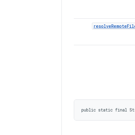
resolve
Remote
Fil
public static final S