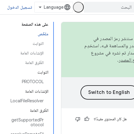
تسجيل الدخول
على هذه الصفحة
ملخّص
كامل، سننشر رمز المصدر في
الثوابت
صدار تم نشره في مشروع
الإنشاءات العامة
.
الطُرق العامة
الثوابت
PROTOCOL
الإنشاءات العامة
LocalFileResolver
الطُرق العامة
هل كان المحتوى مفيدًا؟
getSupportedPr
otocol