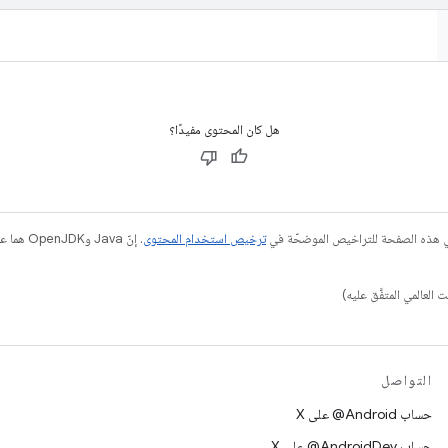
هل كان المحتوى مفيدًا؟
في هذه الصفحة للتراخيص الموضحّة في
ترخيص استخدام المحتوى
التواصل
حساب ‎@Android على X
حساب ‎@AndroidDev على X