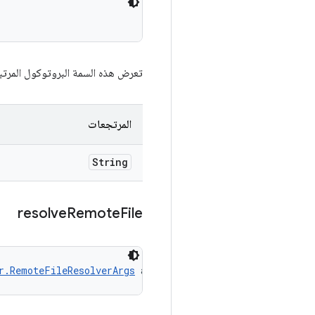
تعرض هذه السمة البروتوكول المرتبط
المرتجعات
String
resolve
Remote
File
r.RemoteFileResolverArgs
 args)