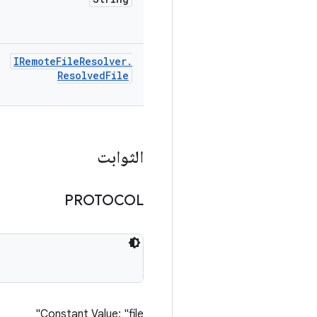
IRemote
File
Resolver
.
Resolved
File
الثوابت
PROTOCOL
Constant Value: "file"