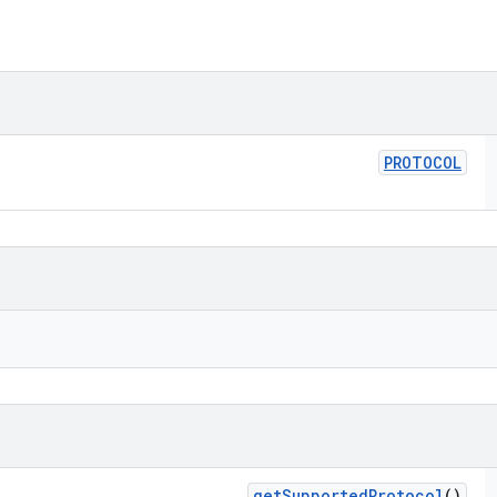
PROTOCOL
get
Supported
Protocol
()