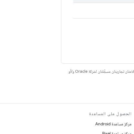
. إنّ Java وOpenJDK هما علامتان تجاريتان مسجَّلتان لشركة Oracle و/أو
الحصول على المساعدة
مركز مساعدة Android
مركز مساعدة Pixel