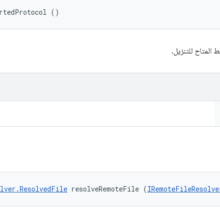
rtedProtocol ()
 المتاح للتنزيل.
lver.ResolvedFile
 resolveRemoteFile (
IRemoteFileResolve