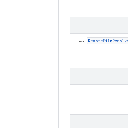
Remote
File
Resolv
يصف