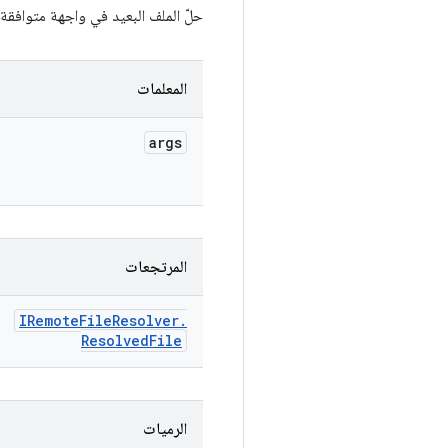
حلّ الملف البعيد في واجهة متوافقة 
المعلمات
args
المرتجعات
IRemote
File
Resolver
.
Resolved
File
الرميات