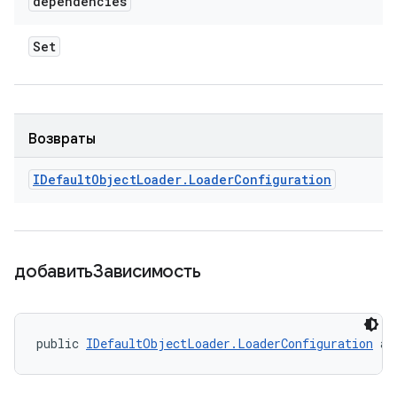
dependencies
Set
Возвраты
IDefault
Object
Loader
.
Loader
Configuration
добавитьЗависимость
public 
IDefaultObjectLoader.LoaderConfiguration
 ad