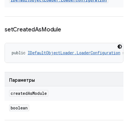
set
Created
As
Module
public 
IDefaultObjectLoader.LoaderConfiguration
 se
Параметры
created
As
Module
boolean