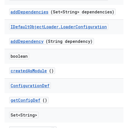
add
Dependencies
(Set<String> dependencies)
IDefault
Object
Loader
.
Loader
Configuration
add
Dependency
(String dependency)
boolean
created
As
Module
()
Configuration
Def
get
Config
Def
()
Set<String>