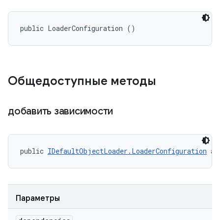
public LoaderConfiguration ()
Общедоступные методы
добавить зависимости
public 
IDefaultObjectLoader.LoaderConfiguration
 ad
Параметры