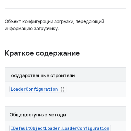
Объект конфигурации загрузки, передающий
информацию загрузчику.
Краткое содержание
Государственные строители
Loader
Configuration
()
Общедоступные методы
IDefault
Object
Loader
.
Loader
Configuration