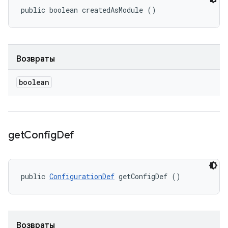
public boolean createdAsModule ()
Возвраты
boolean
get
Config
Def
public 
ConfigurationDef
 getConfigDef ()
Возвраты