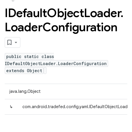
IDefault
Object
Loader
.
Loader
Configuration
public static class
IDefaultObjectLoader.LoaderConfiguration
extends Object
java.lang.Object
↳
com.android.tradefed.config.yaml.IDefaultObjectLoader