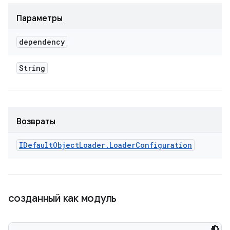
Параметры
dependency
String
Возвраты
IDefault
Object
Loader
.
Loader
Configuration
созданный как модуль