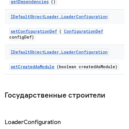
get
Dependencies
()
IDefault
Object
Loader
.
Loader
Configuration
set
Configuration
Def
(
Configuration
Def
config
Def)
IDefault
Object
Loader
.
Loader
Configuration
set
Created
As
Module
(boolean created
As
Module)
Государственные строители
Loader
Configuration