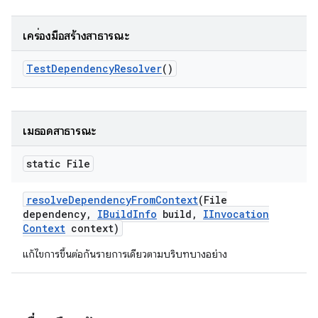
เครื่องมือสร้างสาธารณะ
Test
Dependency
Resolver
()
เมธอดสาธารณะ
static File
resolve
Dependency
From
Context
(File
dependency
,
IBuild
Info
build
,
IInvocation
Context
context)
แก้ไขการขึ้นต่อกันรายการเดียวตามบริบทบางอย่าง