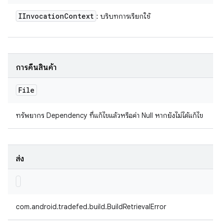
IInvocation
Context
: บริบทการเรียกใช้
การคืนสินค้า
File
ทรัพยากร Dependency ที่แก้ไขแล้วหรือค่า Null หากยังไม่ได้แก้ไข
ส่ง
com.android.tradefed.build.BuildRetrievalError