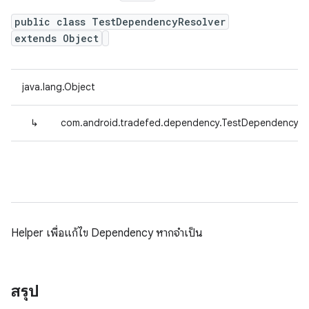
public class TestDependencyResolver
extends Object
java.lang.Object
↳
com.android.tradefed.dependency.TestDependencyRe
Helper เพื่อแก้ไข Dependency หากจำเป็น
สรุป