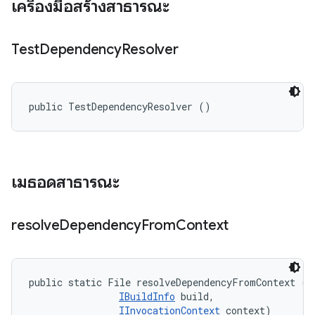
เครื่องมือสร้างสาธารณะ
Test
Dependency
Resolver
public TestDependencyResolver ()
เมธอดสาธารณะ
resolve
Dependency
From
Context
public static File resolveDependencyFromContext (Fi
IBuildInfo
 build, 

IInvocationContext
 context)