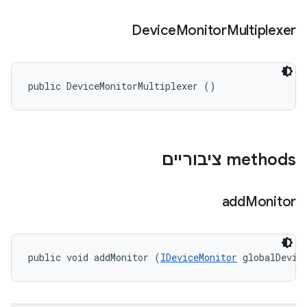
Device
Monitor
Multiplexer
public DeviceMonitorMultiplexer ()
‫methods ציבוריים
add
Monitor
public void addMonitor (
IDeviceMonitor
 globalDevic