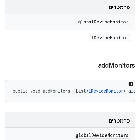
פרמטרים
global
Device
Monitor
IDevice
Monitor
add
Monitors
public void addMonitors (List<
IDeviceMonitor
> glob
פרמטרים
global
Device
Monitors