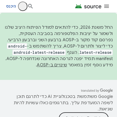
היכנס
החל משנת 2026, כדי להתאים למודל הפיתוח היציב שלנו
ולשמור על יציבות הפלטפורמה בסביבה העסקית,
נפרסם קוד מקור ב-AOSP ברבעון השני וברבעון הרביעי.
כדי ליצור ולתרום ל-AOSP, צריך להשתמש ב-
android-
latest-release
. הענף
android-latest-release
manifest תמיד יפנה לגרסה האחרונה שנדחפה ל-AOSP.
מידע נוסף זמין במאמר
שינויים ב-AOSP
.
‫Google משתמשת בטכנולוגיית AI כדי לתרגם תוכן
לשפה המועדפת עליך. בתרגומים כאלו עשויות להיות
שגיאות.