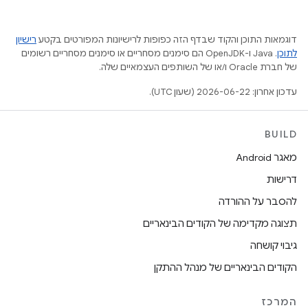
דוגמאות התוכן והקוד שבדף הזה כפופות לרישיונות המפורטים בקטע
רישיון
לתוכן
.‏ Java ו-OpenJDK הם סימנים מסחריים או סימנים מסחריים רשומים
של חברת Oracle ו/או של השותפים העצמאיים שלה.
עדכון אחרון: 2026-06-22 (שעון UTC).
BUILD
מאגר Android
דרישות
להסבר על ההורדה
תצוגה מקדימה של הקודים הבינאריים
גיבוי קושחה
הקודים הבינאריים של מנהל ההתקן
המרכז