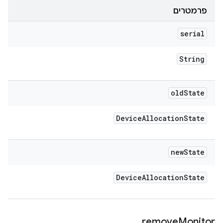
פרמטרים
serial
String
old
State
Device
Allocation
State
new
State
Device
Allocation
State
remove
Monitor