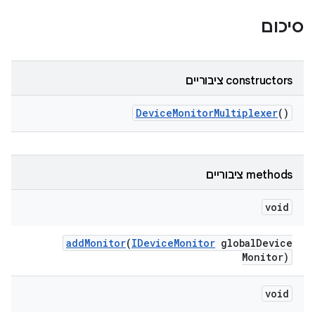
סיכום
‫constructors ציבוריים
Device
Monitor
Multiplexer
()
‫methods ציבוריים
void
add
Monitor
(
IDevice
Monitor
global
Device
Monitor)
void