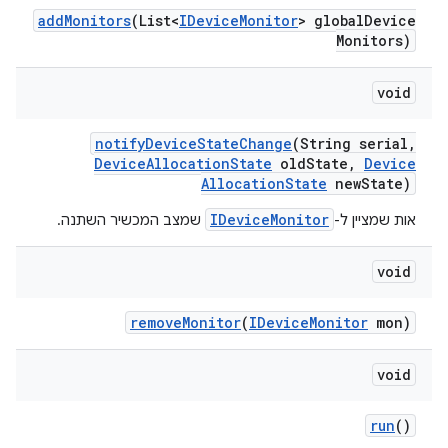
add
Monitors
(List<
IDevice
Monitor
> global
Device
Monitors)
void
notify
Device
State
Change
(String serial
,
Device
Allocation
State
old
State
,
Device
Allocation
State
new
State)
IDeviceMonitor
אות שמציין ל-
שמצב המכשיר השתנה.
void
remove
Monitor
(
IDevice
Monitor
mon)
void
run
()