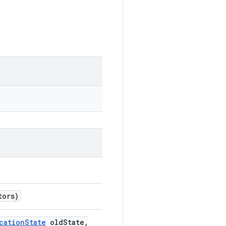
tors)
cation
State
old
State
,