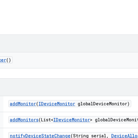
xer
()
add
Monitor
(
IDevice
Monitor
global
Device
Monitor)
add
Monitors
(List<
IDevice
Monitor
> global
Device
Moni
notify
Device
State
Change
(String serial
,
Device
Allo