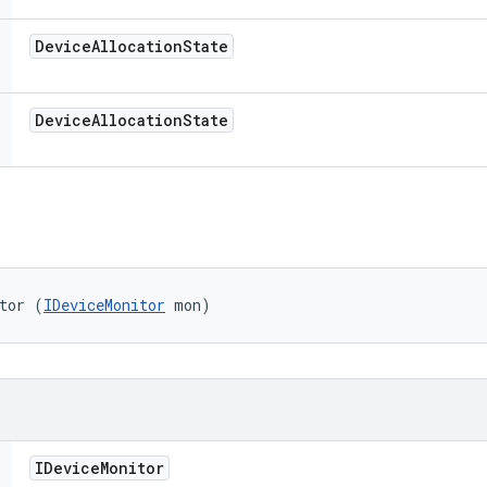
Device
Allocation
State
Device
Allocation
State
tor (
IDeviceMonitor
 mon)
IDevice
Monitor