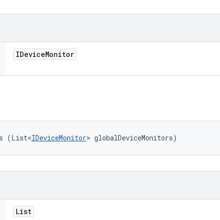
IDevice
Monitor
s (List<
IDeviceMonitor
> globalDeviceMonitors)
List