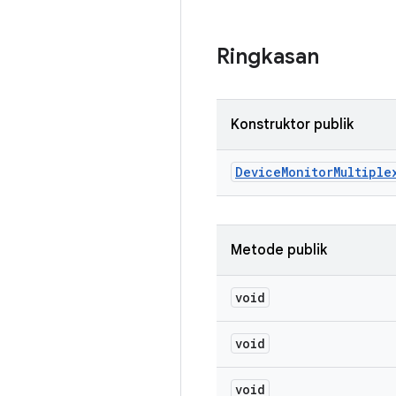
Ringkasan
Konstruktor publik
Device
Monitor
Multiple
Metode publik
void
void
void