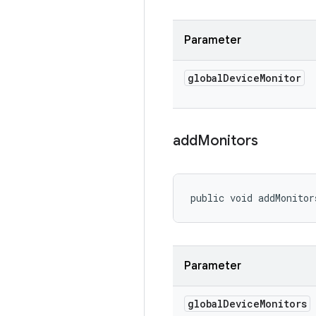
Parameter
global
Device
Monitor
add
Monitors
public void addMonitor
Parameter
global
Device
Monitors