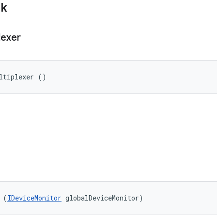
ik
lexer
ltiplexer ()
 (
IDeviceMonitor
 globalDeviceMonitor)