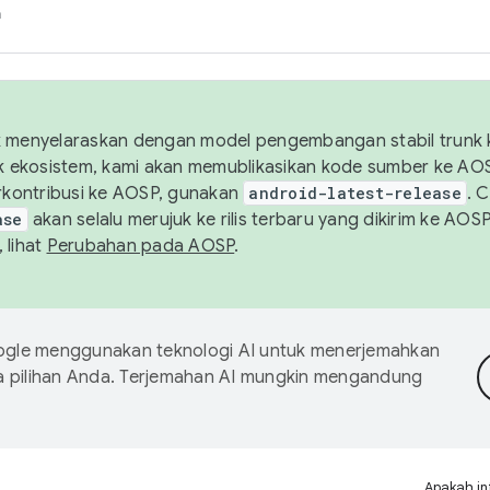
h
uk menyelaraskan dengan model pengembangan stabil trunk
tuk ekosistem, kami akan memublikasikan kode sumber ke A
kontribusi ke AOSP, gunakan
android-latest-release
. 
ase
akan selalu merujuk ke rilis terbaru yang dikirim ke AO
 lihat
Perubahan pada AOSP
.
gle menggunakan teknologi AI untuk menerjemahkan
a pilihan Anda. Terjemahan AI mungkin mengandung
Apakah in