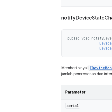
notify
Device
State
Ch
public void notifyDevi
Device
Device
Memberi sinyal
IDeviceMon
jumlah pemrosesan dan inter
Parameter
serial