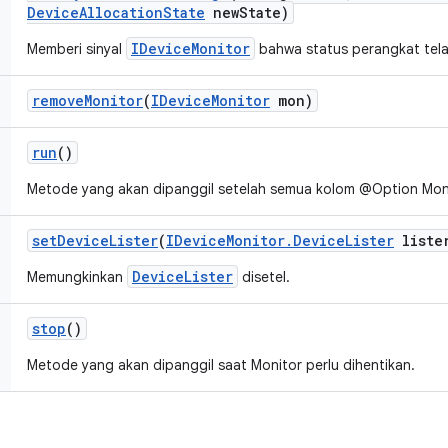
Device
Allocation
State
new
State)
IDeviceMonitor
Memberi sinyal
bahwa status perangkat tela
remove
Monitor
(
IDevice
Monitor
mon)
run
()
Metode yang akan dipanggil setelah semua kolom @Option Moni
set
Device
Lister
(
IDevice
Monitor
.
Device
Lister
liste
DeviceLister
Memungkinkan
disetel.
stop
()
Metode yang akan dipanggil saat Monitor perlu dihentikan.