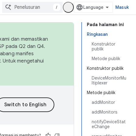
/
Masuk
Pada halaman ini
Ringkasan
 kami dan memastikan
Konstruktor
OSP pada Q2 dan Q4.
publik
Cabang manifes
Metode publik
SP. Untuk mengetahui
Konstruktor publik
DeviceMonitorMu
ltiplexer
Metode publik
addMonitor
addMonitors
notifyDeviceStat
eChange
formasi ini membantu?