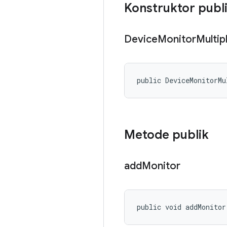
Konstruktor publ
Device
Monitor
Multip
public DeviceMonitorMu
Metode publik
add
Monitor
public void addMonitor