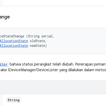
ange
ceStateChange (String serial, 

AllocationState
 oldState, 

AllocationState
 newState)
itor
bahwa status perangkat telah diubah. Penerapan pema
aksi IDeviceManager/DeviceLister yang dilakukan dalam metode
String