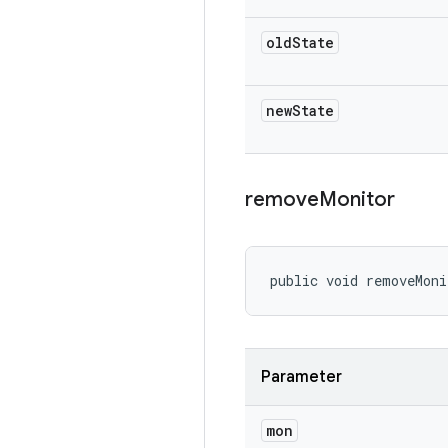
old
State
new
State
remove
Monitor
public void removeMoni
Parameter
mon