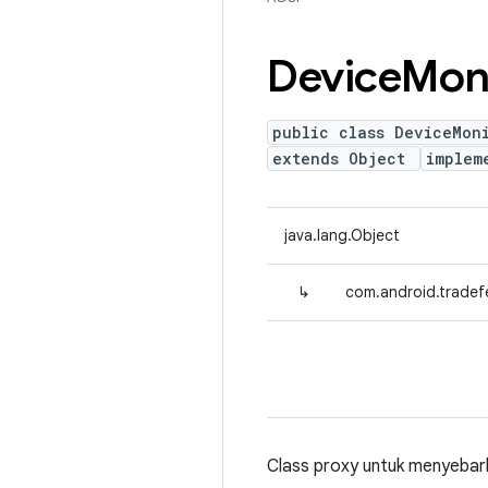
Device
Mon
public class DeviceMon
extends Object
implem
java.lang.Object
↳
com.android.tradef
Class proxy untuk menyeba