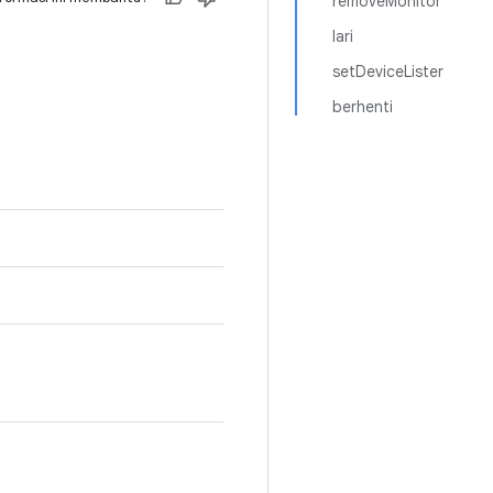
removeMonitor
lari
setDeviceLister
berhenti