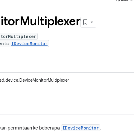
itor
Multiplexer
itorMultiplexer
ents
IDeviceMonitor
ed.device.DeviceMonitorMultiplexer
rkan permintaan ke beberapa
IDeviceMonitor
.