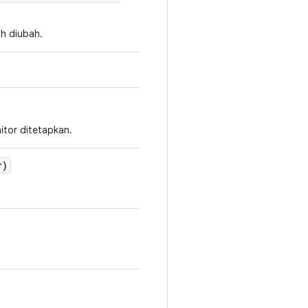
h diubah.
tor ditetapkan.
r)