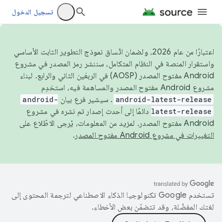
تسجيل الدخول
اعتبارًا من عام 2026، ولضمان اتّساق نموذج التطوير الثابت الأساسي
واستقرار المنصة في النظام المتكامل، سننشر رمز المصدر في مشروع
Android مفتوح المصدر (AOSP) في الربعَين الثاني والرابع. لبناء
مشروع Android مفتوح المصدر والمساهمة فيه، استخدِم
android-latest-release
. سيشير فرع بيان
android-
latest-release
دائمًا إلى أحدث إصدار تم نشره في مشروع
Android مفتوح المصدر. لمزيد من المعلومات، يُرجى الاطّلاع على
التغييرات في مشروع Android مفتوح المصدر
.
تستخدم Google تكنولوجيا الذكاء الاصطناعي لترجمة المحتوى إلى
لغتك المفضّلة، وقد تتضمّن بعض الأخطاء.