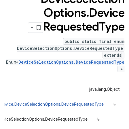
Options
.
Device
Requested
Type
public static final enum
DeviceSelectionOptions.DeviceRequestedType
extends
Enum<
DeviceSelectionOptions.DeviceRequestedType
>
java.lang.Object
.device.DeviceSelectionOptions.DeviceRequestedType
↳
.DeviceSelectionOptions.DeviceRequestedType
↳