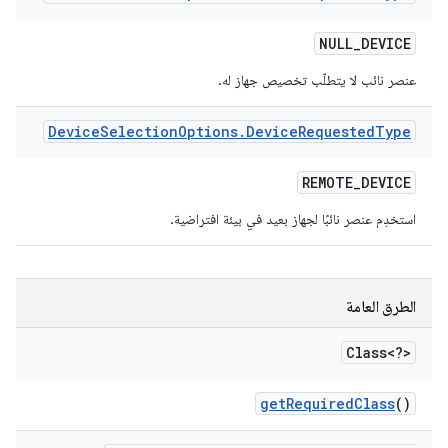
NULL
_
DEVICE
عنصر نائب لا يتطلّب تخصيص جهاز له.
Device
Selection
Options
.
Device
Requested
Type
REMOTE
_
DEVICE
استخدِم عنصر نائبًا لجهاز بعيد في بيئة افتراضية.
الطرق العامة
Class<?>
get
Required
Class
()