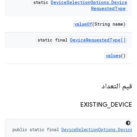
static
Device
Selection
Options
.
Device
Requested
Type
value
Of
(String name)
static final
Device
Requested
Type[]
values
()
قيم التعداد
EXISTING
_
DEVICE
public static final 
DeviceSelectionOptions.DeviceR