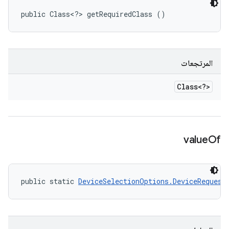
public Class<?> getRequiredClass ()
المرتجعات
Class<?>
value
Of
public static 
DeviceSelectionOptions.DeviceRequest