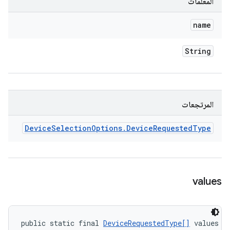
المعلمات
name
String
المرتجعات
Device
Selection
Options
.
Device
Requested
Type
values
public static final 
DeviceRequestedType[]
 values (