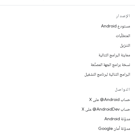
الإصدار
مستودع Android
المتطلّبات
التنزيل
معاينة البرامج الثنائية
نسخة برامج الجهة المصنِّعة
البرامج الثنائية لبرنامج التشغيل
التواصل
حساب ‎@Android على X
حساب ‎@AndroidDev على X
مدوّنة Android
مدوّنة أمان Google