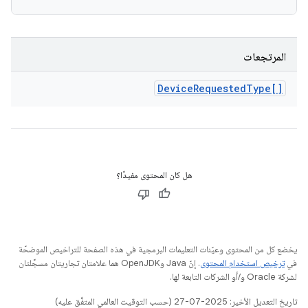
المرتجعات
Device
Requested
Type[]
هل كان المحتوى مفيدًا؟
يخضع كل من المحتوى وعيّنات التعليمات البرمجية في هذه الصفحة للتراخيص الموضحّة
في
ترخيص استخدام المحتوى
. إنّ Java وOpenJDK هما علامتان تجاريتان مسجَّلتان
لشركة Oracle و/أو الشركات التابعة لها.
تاريخ التعديل الأخير: 2025-07-27 (حسب التوقيت العالمي المتفَّق عليه)