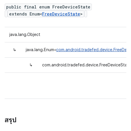
public final enum FreeDeviceState
extends Enum<
FreeDeviceState
>
java.lang.Object
↳
java.lang.Enum<
com.android.tradefed.device.FreeDevi
↳
com.android.tradefed.device.FreeDeviceStat
สรุป