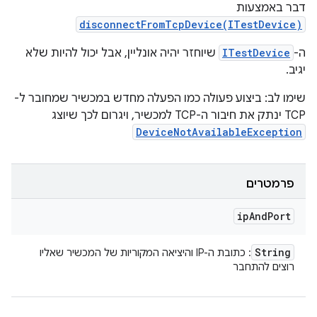
דבר באמצעות
disconnectFromTcpDevice(ITestDevice)
ה-
ITestDevice
שיוחזר יהיה אונליין, אבל יכול להיות שלא
יגיב.
שימו לב: ביצוע פעולה כמו הפעלה מחדש במכשיר שמחובר ל-
TCP ינתק את חיבור ה-TCP למכשיר, ויגרום לכך שיוצג
DeviceNotAvailableException
פרמטרים
ip
And
Port
String
: כתובת ה-IP והיציאה המקוריות של המכשיר שאליו
רוצים להתחבר