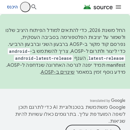
היכנס
החל משנת 2026, כדי להתאים למודל הפיתוח היציב שלנו
ולשמור על יציבות הפלטפורמה בסביבה העסקית,
נפרסם קוד מקור ב-AOSP ברבעון השני וברבעון הרביעי.
כדי ליצור ולתרום ל-AOSP, צריך להשתמש ב-
android-
latest-release
. הענף
android-latest-release
manifest תמיד יפנה לגרסה האחרונה שנדחפה ל-AOSP.
מידע נוסף זמין במאמר
שינויים ב-AOSP
.
‫Google משתמשת בטכנולוגיית AI כדי לתרגם תוכן
לשפה המועדפת עליך. בתרגומים כאלו עשויות להיות
שגיאות.