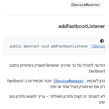
IDevice
Monitor
add
Fastboot
Listener
public abstract void addFastbootListener (
IDeviceM
הודעה למנהל על כך שרכיב listener מעוניין בשינויים במצב
fastboot.
נכון לעכשיו,
IDeviceManager
ינטר מכשירים ב-fastboot
רק אם יש מאזין פעיל אחד או יותר.
לא לשכוח: זה קצת פתרון מאולתר – צריך למצוא פתרון טוב
יותר