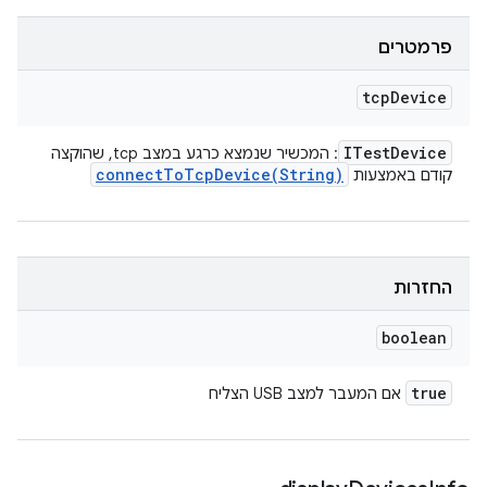
פרמטרים
tcp
Device
ITest
Device
: המכשיר שנמצא כרגע במצב tcp, שהוקצה
connectToTcpDevice(
String)
קודם באמצעות
החזרות
boolean
true
אם המעבר למצב USB הצליח