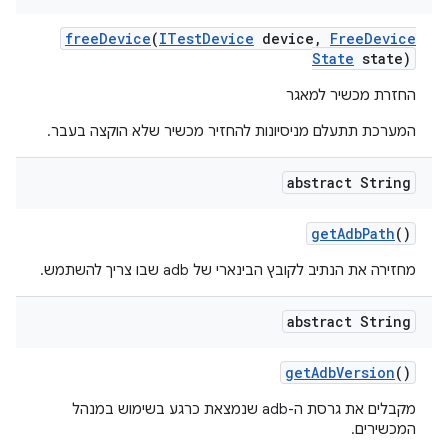
free
Device
(
ITest
Device
device
,
Free
Device
State
state)
החזרת מכשיר למאגר
המערכת תתעלם מניסיונות להחזיר מכשיר שלא הוקצה בעבר.
abstract String
get
Adb
Path
()
מחזירה את הנתיב לקובץ הבינארי של adb שבו צריך להשתמש.
abstract String
get
Adb
Version
()
מקבלים את גרסת ה-adb שנמצאת כרגע בשימוש במנהל
המכשירים.