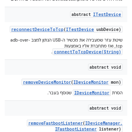
abstract
ITest
Device
reconnect
Device
To
Tcp
(
ITest
Device
usb
Device)
שיטת עזר שמעבירה את מכשיר ה-USB הנתון למצב adb-over-
tcp, ואז מתחברת אליו באמצעות
connectToTcpDevice(String)
.
abstract void
remove
Device
Monitor
(
IDevice
Monitor
mon)
IDeviceMonitor
הסרת
שנוסף בעבר.
abstract void
remove
Fastboot
Listener
(
IDevice
Manager
.
IFastboot
Listener
listener)