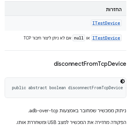
החזרות
ITest
Device
null
ITest
Device
או
אם לא ניתן ליצור חיבור TCP
disconnect
From
Tcp
Device
public abstract boolean disconnectFromTcpDevice (
I
ניתוק ממכשיר שמחובר באמצעות adb-over-tcp.
הפקודה מחזירה את המכשיר למצב USB ומשחררת אותו.