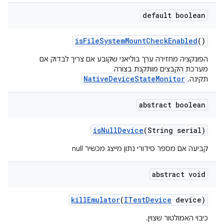
default boolean
is
File
System
Mount
Check
Enabled
()
הפונקציה מחזירה ערך בוליאני שקובע אם צריך לבדוק אם
מערכת הקבצים מותקנת בצורה
NativeDeviceStateMonitor
תקינה.
abstract boolean
is
Null
Device
(String serial)
קביעה אם מספר סידורי נתון מייצג מכשיר null
abstract void
kill
Emulator
(
ITest
Device
device)
כיבוי האמולטור שצוין.