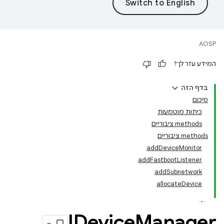
AOSP
המידע עזר לך?
בדף הזה
סיכום
כיתות מוטמעות
‫methods ציבוריים
‫methods ציבוריים
addDeviceMonitor
addFastbootListener
addSubnetwork
allocateDevice
IDevice
Manager