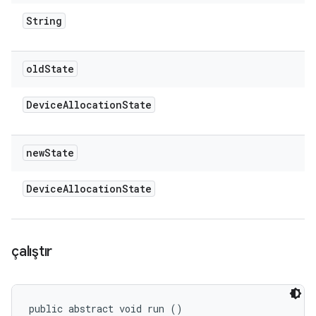
String
old
State
Device
Allocation
State
new
State
Device
Allocation
State
çalıştır
public abstract void run ()