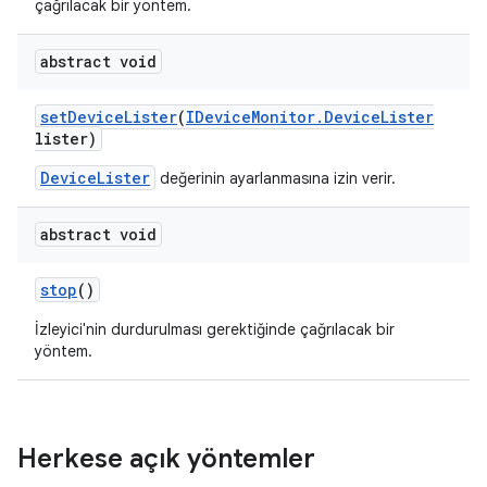
çağrılacak bir yöntem.
abstract void
set
Device
Lister
(
IDevice
Monitor
.
Device
Lister
lister)
DeviceLister
değerinin ayarlanmasına izin verir.
abstract void
stop
()
İzleyici'nin durdurulması gerektiğinde çağrılacak bir
yöntem.
Herkese açık yöntemler