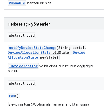
Runnable
benzeri bir sınıf.
Herkese açık yöntemler
abstract void
notify
Device
State
Change
(String serial
,
Device
Allocation
State
old
State
,
Device
Allocation
State
new
State)
IDeviceMonitor
'ye bir cihaz durumunun değiştiğini
bildirir.
abstract void
run
()
İzleyicinin tüm @Option alanları ayarlandıktan sonra