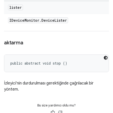
lister
IDevice
Monitor
.
Device
Lister
aktarma
public abstract void stop ()
İzleyici'nin durdurulması gerektiğinde çağrılacak bir
yöntem.
Bu size yardımcı oldu mu?