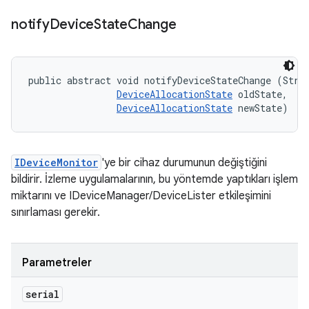
notify
Device
State
Change
public abstract void notifyDeviceStateChange (Strin
DeviceAllocationState
 oldState, 

DeviceAllocationState
 newState)
IDeviceMonitor
'ye bir cihaz durumunun değiştiğini
bildirir. İzleme uygulamalarının, bu yöntemde yaptıkları işlem
miktarını ve IDeviceManager/DeviceLister etkileşimini
sınırlaması gerekir.
Parametreler
serial