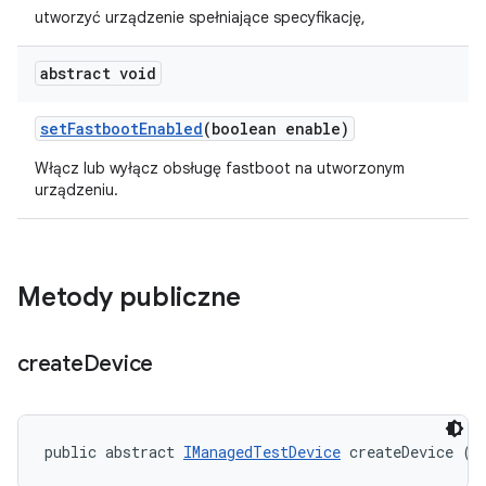
utworzyć urządzenie spełniające specyfikację,
abstract void
set
Fastboot
Enabled
(boolean enable)
Włącz lub wyłącz obsługę fastboot na utworzonym
urządzeniu.
Metody publiczne
create
Device
public abstract 
IManagedTestDevice
 createDevice (
I