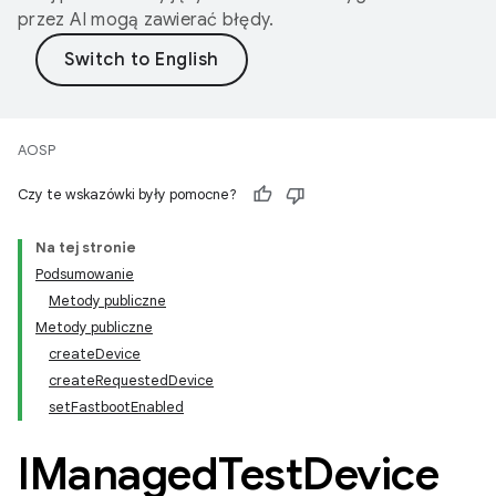
przez AI mogą zawierać błędy.
AOSP
Czy te wskazówki były pomocne?
Na tej stronie
Podsumowanie
Metody publiczne
Metody publiczne
createDevice
createRequestedDevice
setFastbootEnabled
IManaged
Test
Device