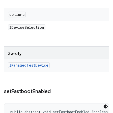
options
IDevice
Selection
Zwroty
IManaged
Test
Device
set
Fastboot
Enabled
public abstract void setFastbootEnabled (boolean e