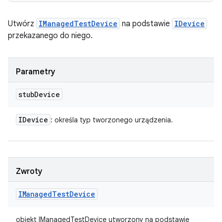
Utwórz
IManagedTestDevice
na podstawie
IDevice
przekazanego do niego.
Parametry
stub
Device
IDevice
: określa typ tworzonego urządzenia.
Zwroty
IManaged
Test
Device
obiekt IManagedTestDevice utworzony na podstawie