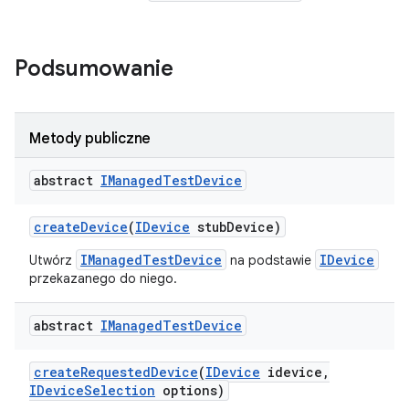
Podsumowanie
Metody publiczne
abstract
IManaged
Test
Device
create
Device
(
IDevice
stub
Device)
IManagedTestDevice
IDevice
Utwórz
na podstawie
przekazanego do niego.
abstract
IManaged
Test
Device
create
Requested
Device
(
IDevice
idevice
,
IDevice
Selection
options)