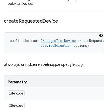
obiektu IDevice,
create
Requested
Device
public abstract 
IManagedTestDevice
 createRequested
IDeviceSelection
 options)
utworzyć urządzenie spełniające specyfikację,
Parametry
idevice
IDevice