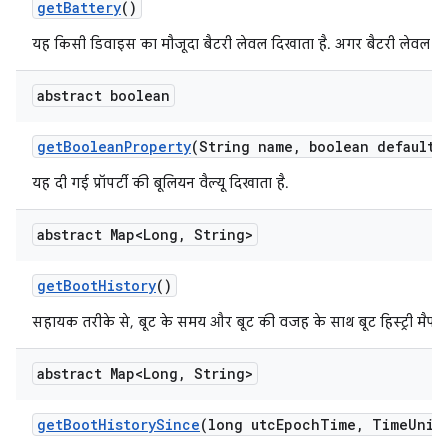
get
Battery
()
यह किसी डिवाइस का मौजूदा बैटरी लेवल दिखाता है. अगर बैटरी लेवल की 
abstract boolean
get
Boolean
Property
(String name
,
boolean default
V
यह दी गई प्रॉपर्टी की बूलियन वैल्यू दिखाता है.
abstract Map<Long
,
String>
get
Boot
History
()
सहायक तरीके से, बूट के समय और बूट की वजह के साथ बूट हिस्ट्री मैप इक
abstract Map<Long
,
String>
get
Boot
History
Since
(long utc
Epoch
Time
,
Time
Unit