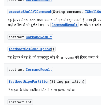
execute
Shell
V2Command
(String command
,
IShell
Outp
यह हेल्पर मेथड, adb shell कमांड को एक्ज़ीक्यूट करती है. साथ ही, कम
CommandResult
सही तरीके से पॉप्युलेट किए गए
के तौर पर नतीजे द
abstract
Command
Result
fastboot
Oem
Ramdump
Now
()
यह हेल्पर मेथड है, जो फ़ास्टबूट मोड से ramdump को ट्रिगर करता है.
abstract
Command
Result
fastboot
Wipe
Partition
(String partition)
डिवाइस के लिए पार्टीशन मिटाने वाला हेल्पर तरीका.
abstract int