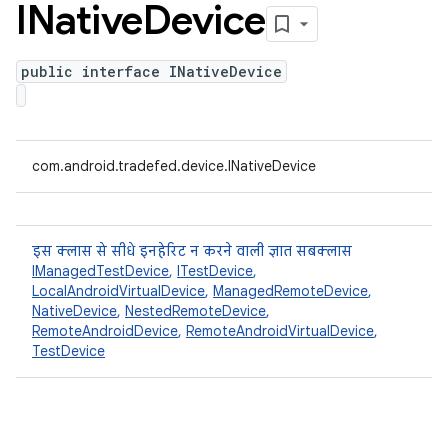
INative
Device
public interface INativeDevice
com.android.tradefed.device.INativeDevice
इस क्लास से सीधे इनहेरिट न करने वाली ज्ञात सबक्लास
IManagedTestDevice
,
ITestDevice
,
LocalAndroidVirtualDevice
,
ManagedRemoteDevice
,
NativeDevice
,
NestedRemoteDevice
,
RemoteAndroidDevice
,
RemoteAndroidVirtualDevice
,
TestDevice