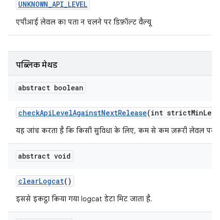
UNKNOWN
_
API
_
LEVEL
एपीआई लेवल का पता न चलने पर डिफ़ॉल्ट वैल्यू
पब्लिक मेथड
abstract boolean
check
Api
Level
Against
Next
Release
(int strict
Min
Leve
यह जांच करता है कि किसी सुविधा के लिए, कम से कम ज़रूरी लेवल पर का
abstract void
clear
Logcat
()
इससे इकट्ठा किया गया logcat डेटा मिट जाता है.