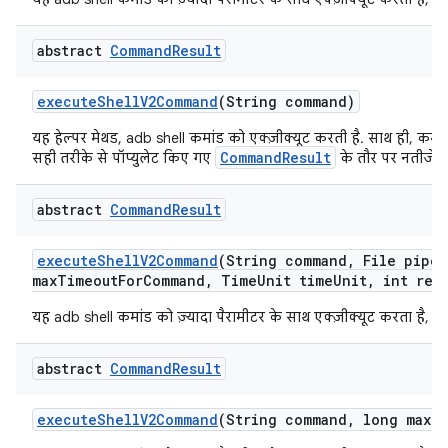
abstract
Command
Result
execute
Shell
V2Command
(String command)
यह हेल्पर मेथड, adb shell कमांड को एक्ज़ीक्यूट करती है. साथ ही, कम
CommandResult
सही तरीके से पॉप्युलेट किए गए
के तौर पर नतीजे द
abstract
Command
Result
execute
Shell
V2Command
(String command
,
File pipe
A
max
Timeout
For
Command
,
Time
Unit time
Unit
,
int retr
यह adb shell कमांड को ज़्यादा पैरामीटर के साथ एक्ज़ीक्यूट करता है, त
abstract
Command
Result
execute
Shell
V2Command
(String command
,
long max
T