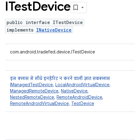
ITest
Device
public interface ITestDevice
implements
INativeDevice
com.android.tradefed.device.ITestDevice
इस क्लास से सीधे इनहेरिट न करने वाली ज्ञात सबक्लास
IManagedTestDevice
,
LocalAndroidVirtualDevice
,
ManagedRemoteDevice
,
NativeDevice
,
NestedRemoteDevice
,
RemoteAndroidDevice
,
RemoteAndroidVirtualDevice
,
TestDevice