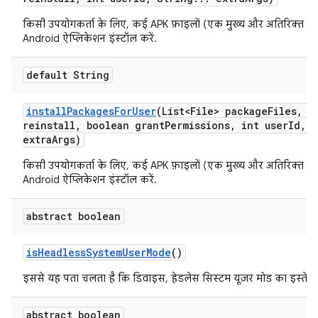
किसी उपयोगकर्ता के लिए, कई APK फ़ाइलों (एक मुख्य और अतिरिक्त स्प्
Android ऐप्लिकेशन इंस्टॉल करें.
default String
install
Packages
For
User
(List<File> package
Files
,
bo
reinstall
,
boolean grant
Permissions
,
int user
Id
,
S
extra
Args)
किसी उपयोगकर्ता के लिए, कई APK फ़ाइलों (एक मुख्य और अतिरिक्त स्प्
Android ऐप्लिकेशन इंस्टॉल करें.
abstract boolean
is
Headless
System
User
Mode
()
इससे यह पता चलता है कि डिवाइस, हेडलेस सिस्टम यूज़र मोड का इस्तेमाल
abstract boolean