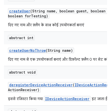
create
User
(String name
,
boolean guest
,
boolean e
boolean for
Testing)
दिए गए नाम और फ़्लैग के साथ कोई उपयोगकर्ता बनाएं
abstract int
create
User
No
Throw
(String name)
दिए गए नाम से एक उपयोगकर्ता बनाएं और डिफ़ॉल्ट फ़्लैग 0 पर सेट करें.
abstract void
deregister
Device
Action
Receiver
(
IDevice
Action
Rece
Action
Receiver)
IDeviceActionReceiver
इससे रजिस्टर किया गया
हट जाता है.