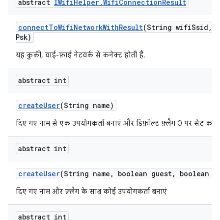
abstract
IWifi
Helper
.
Wifi
Connection
Result
connect
To
Wifi
Network
With
Result
(String wifi
Ssid
,
S
Psk)
यह कुकी, वाई-फ़ाई नेटवर्क से कनेक्ट होती है.
abstract int
create
User
(String name)
दिए गए नाम से एक उपयोगकर्ता बनाएं और डिफ़ॉल्ट फ़्लैग 0 पर सेट करें.
abstract int
create
User
(String name
,
boolean guest
,
boolean ep
दिए गए नाम और फ़्लैग के साथ कोई उपयोगकर्ता बनाएं
abstract int