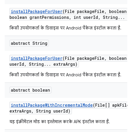
install
Package
For
User
(File package
File
,
boolean r
boolean grant
Permissions
,
int user
Id
,
String
.
.
.
ex
किसी उपयोगकर्ता के डिवाइस पर Android पैकेज इंस्टॉल करता है.
abstract String
install
Package
For
User
(File package
File
,
boolean r
user
Id
,
String
.
.
.
extra
Args)
किसी उपयोगकर्ता के डिवाइस पर Android पैकेज इंस्टॉल करता है.
abstract boolean
install
Package
With
Incremental
Mode
(File[] apk
Files
extra
Args
,
String user
Id)
यह इंक्रीमेंटल मोड का इस्तेमाल करके APK इंस्टॉल करता है.