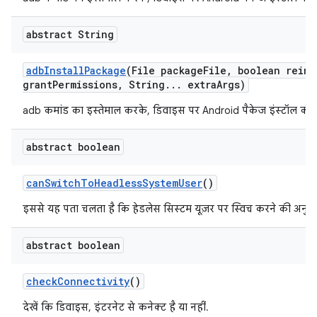
abstract String
adb
Install
Package
(File package
File
,
boolean reins
grant
Permissions
,
String
.
.
.
extra
Args)
adb कमांड का इस्तेमाल करके, डिवाइस पर Android पैकेज इंस्टॉल करें.
abstract boolean
can
Switch
To
Headless
System
User
()
इससे यह पता चलता है कि हेडलेस सिस्टम यूज़र पर स्विच करने की अनुमति
abstract boolean
check
Connectivity
()
देखें कि डिवाइस, इंटरनेट से कनेक्ट है या नहीं.