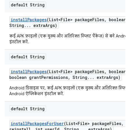
default String
install
Packages
(List<File> package
Files
,
boolean r
String
.
.
.
extra
Args)
कई APK फ़ाइलों (एक मुख्य और अतिरिक्त स्प्लिट पैकेज) से बने Androi
इंस्टॉल करें.
default String
install
Packages
(List<File> package
Files
,
boolean r
boolean grant
Permissions
,
String
.
.
.
extra
Args)
Android डिवाइस पर, कई APK फ़ाइलों (एक मुख्य और अतिरिक्त स्प्लिट 
Android ऐप्लिकेशन इंस्टॉल करें.
default String
install
Packages
For
User
(List<File> package
Files
,
bo
reinstall
,
int user
Id
,
String
.
.
.
extra
Args)