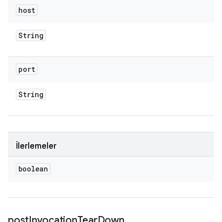
host
String
port
String
İlerlemeler
boolean
post
Invocation
Tear
Down