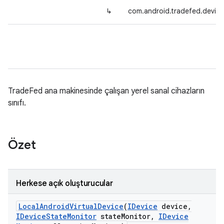
↳
com.android.tradefed.device
TradeFed ana makinesinde çalışan yerel sanal cihazların
sınıfı.
Özet
Herkese açık oluşturucular
Local
Android
Virtual
Device
(
IDevice
device
,
IDevice
State
Monitor
state
Monitor
,
IDevice