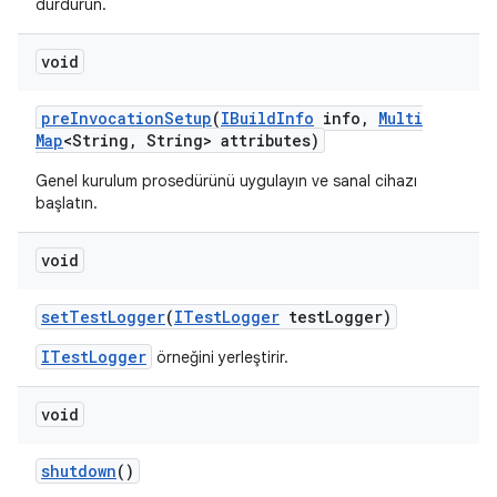
durdurun.
void
pre
Invocation
Setup
(
IBuild
Info
info
,
Multi
Map
<String
,
String> attributes)
Genel kurulum prosedürünü uygulayın ve sanal cihazı
başlatın.
void
set
Test
Logger
(
ITest
Logger
test
Logger)
ITestLogger
örneğini yerleştirir.
void
shutdown
()