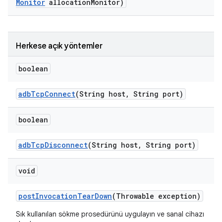
Monitor
allocation
Monitor)
Herkese açık yöntemler
boolean
adb
Tcp
Connect
(String host
,
String port)
boolean
adb
Tcp
Disconnect
(String host
,
String port)
void
post
Invocation
Tear
Down
(Throwable exception)
Sık kullanılan sökme prosedürünü uygulayın ve sanal cihazı