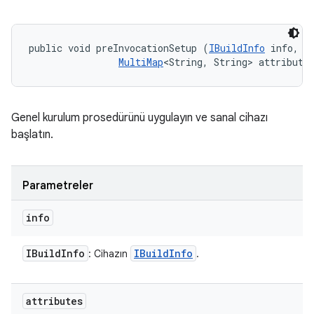
public void preInvocationSetup (
IBuildInfo
 info, 

MultiMap
<String, String> attribute
Genel kurulum prosedürünü uygulayın ve sanal cihazı
başlatın.
Parametreler
info
IBuild
Info
IBuild
Info
: Cihazın
.
attributes