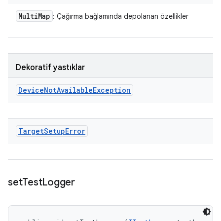
Multi
Map
: Çağırma bağlamında depolanan özellikler
Dekoratif yastıklar
Device
Not
Available
Exception
Target
Setup
Error
set
Test
Logger