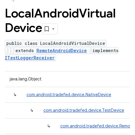
Local
Android
Virtual
Device
public class LocalAndroidVirtualDevice
extends
RemoteAndroidDevice
implements
ITestLoggerReceiver
java.lang.Object
↳
com.android.tradefed.device.NativeDevice
↳
com.android.tradefed.device.TestDevice
↳
com.android.tradefed.device.Remote