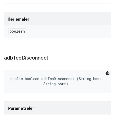
İlerlemeler
boolean
adb
Tcp
Disconnect
public boolean adbTcpDisconnect (String host, 

                String port)
Parametreler