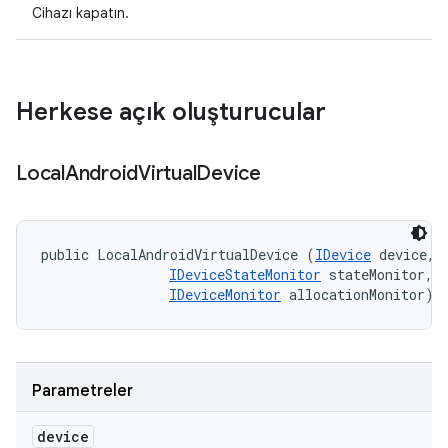
Cihazı kapatın.
Herkese açık oluşturucular
Local
Android
Virtual
Device
public LocalAndroidVirtualDevice (
IDevice
 device, 

IDeviceStateMonitor
 stateMonitor, 

IDeviceMonitor
 allocationMonitor)
Parametreler
device