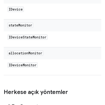
IDevice
state
Monitor
IDevice
State
Monitor
allocation
Monitor
IDevice
Monitor
Herkese açık yöntemler