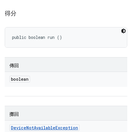
得分
public boolean run ()
傳回
boolean
擲回
Device
Not
Available
Exception