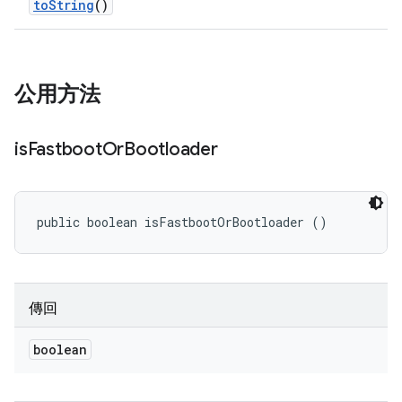
to
String
()
公用方法
is
Fastboot
Or
Bootloader
public boolean isFastbootOrBootloader ()
傳回
boolean