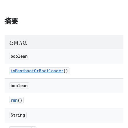
摘要
公用方法
boolean
is
Fastboot
Or
Bootloader
()
boolean
run
()
String