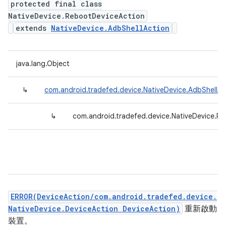
protected final class
NativeDevice.RebootDeviceAction
extends
NativeDevice.AdbShellAction
java.lang.Object
↳
com.android.tradefed.device.NativeDevice.AdbShellAc
↳
com.android.tradefed.device.NativeDevice.R
ERROR(DeviceAction/com.android.tradefed.device.
NativeDevice.DeviceAction DeviceAction)
重新啟動
裝置。