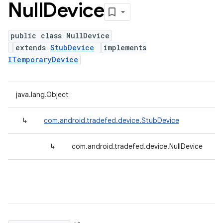
Null
Device
public class NullDevice
extends
StubDevice
implements
ITemporaryDevice
java.lang.Object
↳
com.android.tradefed.device.StubDevice
↳
com.android.tradefed.device.NullDevice