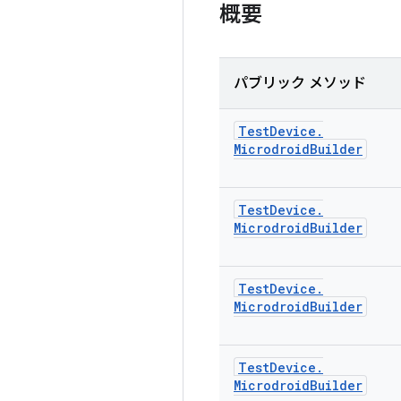
概要
パブリック メソッド
Test
Device
.
Microdroid
Builder
Test
Device
.
Microdroid
Builder
Test
Device
.
Microdroid
Builder
Test
Device
.
Microdroid
Builder