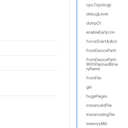
cpuTopology
debugLevel
dumpDt
enableEarlycon
forceStartAdbd
fromDevicePath
fromDevicePath
WithPayloadBina
ryName
fromFile
gki
hugePages
instanceIdFile
instanceImgFile
memoryMib