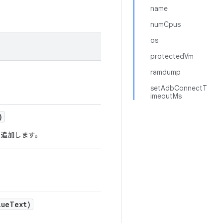
name
numCpus
os
protectedVm
ramdump
setAdbConnectT
imeoutMs
)
追加します。
lue
Text)
。