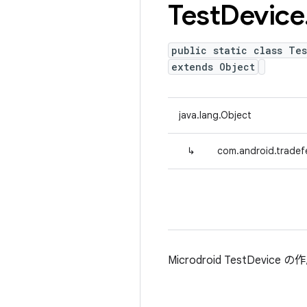
Test
Device
public static class Tes
extends Object
java.lang.Object
↳
com.android.tradef
Microdroid TestDev