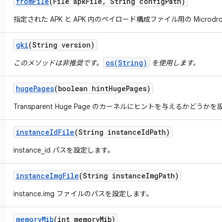
from
File
(File apk
File
,
String config
Path)
指定された APK と APK 内のペイロード構成ファイル用の Microd
gki
(String version)
os(String)
このメソッドは非推奨です。
を使用します。
huge
Pages
(boolean hint
Huge
Pages)
Transparent Huge Page のカーネルにヒントを与えるかどうか
instance
Id
File
(String instance
Id
Path)
instance_id パスを設定します。
instance
Img
File
(String instance
Img
Path)
instance.img ファイルのパスを設定します。
memory
Mib
(int memory
Mib)