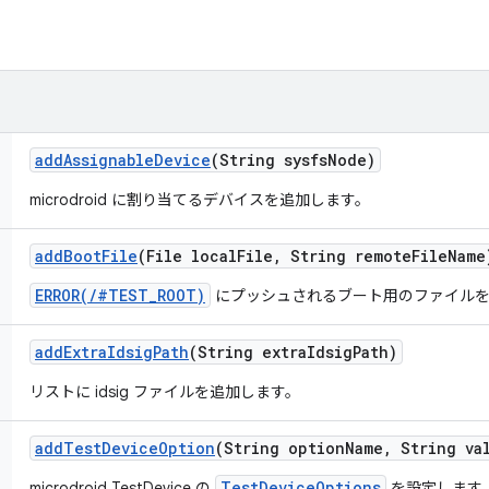
add
Assignable
Device
(String sysfs
Node)
microdroid に割り当てるデバイスを追加します。
add
Boot
File
(File local
File
,
String remote
File
Name
ERROR(/#TEST_ROOT)
にプッシュされるブート用のファイルを
add
Extra
Idsig
Path
(String extra
Idsig
Path)
リストに idsig ファイルを追加します。
add
Test
Device
Option
(String option
Name
,
String va
TestDeviceOptions
microdroid TestDevice の
を設定します