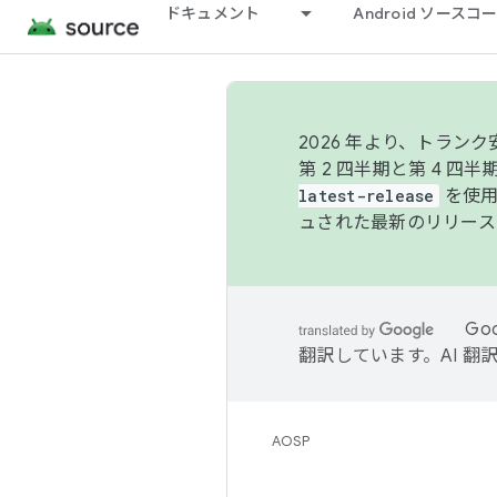
ドキュメント
Android ソース
2026 年より、トラ
第 2 四半期と第 4 四
latest-release
を使用
ュされた最新のリリース
Go
翻訳しています。AI 
AOSP