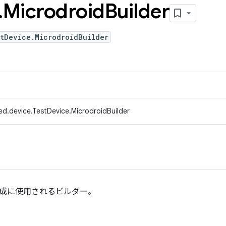
.
Microdroid
Builder
tDevice.MicrodroidBuilder
ed.device.TestDevice.MicrodroidBuilder
ice の作成に使用されるビルダー。