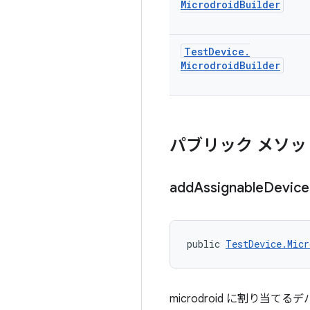
Microdroid
Builder
Test
Device
.
Microdroid
Builder
パブリック メソッ
add
Assignable
Device
public 
TestDevice.Micr
microdroid に割り当て