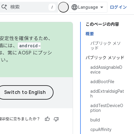
/
ログイン
このページの内容
概要
の安定性を確保するため、
パブリック メソ
投稿には、
android-
ッド
、常に AOSP にプッシ
パブリック メソッド
さい。
addAssignableD
evice
addBootFile
addExtraIdsigPat
h
addTestDeviceO
ption
報は役に立ちましたか？
build
cpuAffinity