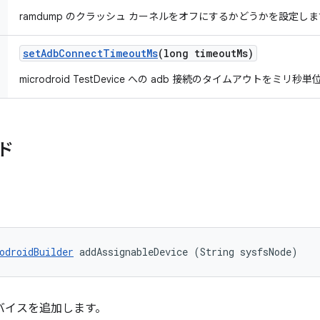
ramdump のクラッシュ カーネルをオフにするかどうかを設定し
set
Adb
Connect
Timeout
Ms
(long timeout
Ms)
microdroid TestDevice への adb 接続のタイムアウトをミリ
ド
odroidBuilder
 addAssignableDevice (String sysfsNode)
るデバイスを追加します。