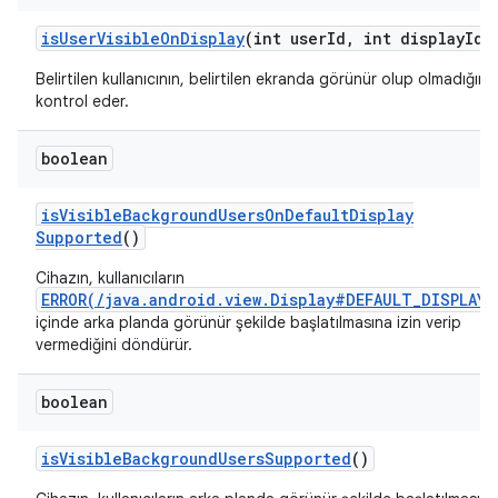
is
User
Visible
On
Display
(int user
Id
,
int display
Id)
Belirtilen kullanıcının, belirtilen ekranda görünür olup olmadığını
kontrol eder.
boolean
is
Visible
Background
Users
On
Default
Display
Supported
()
Cihazın, kullanıcıların
ERROR(/java.android.view.Display#DEFAULT_DISPLAY)
içinde arka planda görünür şekilde başlatılmasına izin verip
vermediğini döndürür.
boolean
is
Visible
Background
Users
Supported
()