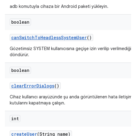
adb komutuyla cihaza bir Android paketi yükleyin.
boolean
can
Switch
To
Headless
System
User
()
Gözetimsiz SYSTEM kullanıcısına geçişe izin verilip verilmediğini
döndürür.
boolean
clear
Error
Dialogs
()
Cihaz kullanıcı arayüzünde şu anda görüntülenen hata iletişim
kutularını kapatmaya çalışın.
int
create
User
(String name)