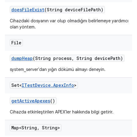
does
File
Exist
(String device
File
Path)
Cihazdaki dosyanın var olup olmadığını belirlemeye yardımcı
olan yöntem.
File
dump
Heap
(String process
,
String device
Path)
system_server'dan yığın dökümü almayı deneyin.
Set<
ITest
Device
.
Apex
Info
>
get
Active
Apexes
()
Cihazda etkinleştirilen APEX'ler hakkında bilgi getirir.
Map<String
,
String>