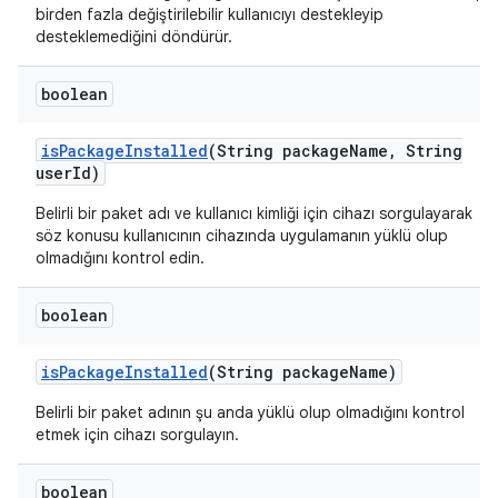
birden fazla değiştirilebilir kullanıcıyı destekleyip
desteklemediğini döndürür.
boolean
is
Package
Installed
(String package
Name
,
String
user
Id)
Belirli bir paket adı ve kullanıcı kimliği için cihazı sorgulayarak
söz konusu kullanıcının cihazında uygulamanın yüklü olup
olmadığını kontrol edin.
boolean
is
Package
Installed
(String package
Name)
Belirli bir paket adının şu anda yüklü olup olmadığını kontrol
etmek için cihazı sorgulayın.
boolean