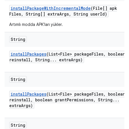
install
Package
With
Incremental
Mode
(File[] apk
Files
,
String[] extra
Args
,
String user
Id)
Artımlı modda APK'ları yükler.
String
install
Packages
(List<File> package
Files
,
boolean
reinstall
,
String
.
.
.
extra
Args)
String
install
Packages
(List<File> package
Files
,
boolean
reinstall
,
boolean grant
Permissions
,
String
.
.
.
extra
Args)
String