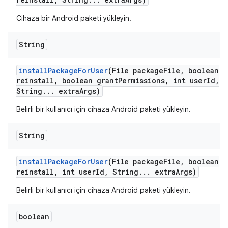
Cihaza bir Android paketi yükleyin.
String
install
Package
For
User
(File package
File
,
boolean
reinstall
,
boolean grant
Permissions
,
int user
Id
,
String
.
.
.
extra
Args)
Belirli bir kullanıcı için cihaza Android paketi yükleyin.
String
install
Package
For
User
(File package
File
,
boolean
reinstall
,
int user
Id
,
String
.
.
.
extra
Args)
Belirli bir kullanıcı için cihaza Android paketi yükleyin.
boolean