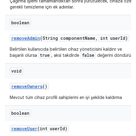
Çağırma işlemi tamamlandıktan sonra yürütülecek, cihaza özel
gerekli temizleme için ek adımlar.
boolean
remove
Admin
(String component
Name
,
int user
Id)
Belirtilen kullanıcıda belirtilen cihaz yöneticisini kaldırır ve
true
false
başarılı olursa
, aksi takdirde
değerini döndürür.
void
remove
Owners
()
Mevcut tüm cihaz profili sahiplerini en iyi şekilde kaldırma
boolean
remove
User
(int user
Id)