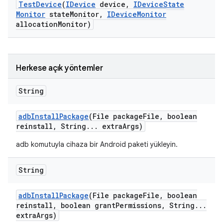
Test
Device
(
IDevice
device
,
IDevice
State
Monitor
state
Monitor
,
IDevice
Monitor
allocation
Monitor)
Herkese açık yöntemler
String
adb
Install
Package
(File package
File
,
boolean
reinstall
,
String
.
.
.
extra
Args)
adb komutuyla cihaza bir Android paketi yükleyin.
String
adb
Install
Package
(File package
File
,
boolean
reinstall
,
boolean grant
Permissions
,
String
.
.
.
extra
Args)