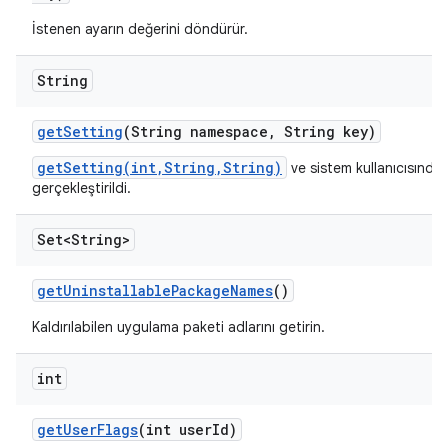
İstenen ayarın değerini döndürür.
String
get
Setting
(String namespace
,
String key)
getSetting(int,String,String)
ve sistem kullanıcısında
gerçekleştirildi.
Set<String>
get
Uninstallable
Package
Names
()
Kaldırılabilen uygulama paketi adlarını getirin.
int
get
User
Flags
(int user
Id)