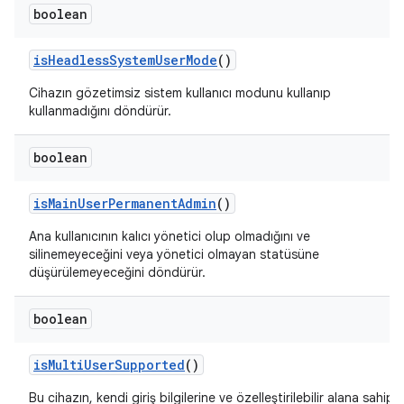
boolean
is
Headless
System
User
Mode
()
Cihazın gözetimsiz sistem kullanıcı modunu kullanıp
kullanmadığını döndürür.
boolean
is
Main
User
Permanent
Admin
()
Ana kullanıcının kalıcı yönetici olup olmadığını ve
silinemeyeceğini veya yönetici olmayan statüsüne
düşürülemeyeceğini döndürür.
boolean
is
Multi
User
Supported
()
Bu cihazın, kendi giriş bilgilerine ve özelleştirilebilir alana sahip