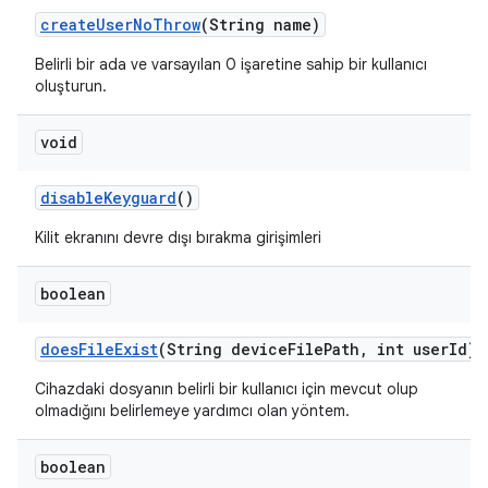
create
User
No
Throw
(String name)
Belirli bir ada ve varsayılan 0 işaretine sahip bir kullanıcı
oluşturun.
void
disable
Keyguard
()
Kilit ekranını devre dışı bırakma girişimleri
boolean
does
File
Exist
(String device
File
Path
,
int user
Id)
Cihazdaki dosyanın belirli bir kullanıcı için mevcut olup
olmadığını belirlemeye yardımcı olan yöntem.
boolean