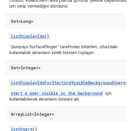
Cihazın, kullanıcıların arka planda görünür şekilde başlatılmasına
izin verip vermediğini döndürür.
Set<Long>
list
Display
Ids
()
"dumpsys SurfaceFlinger" tarafından bildirilen, cihazdaki
kullanılabilir ekranların kimlik listesini toplayın.
Set<Integer>
list
Display
Ids
For
Starting
Visible
Background
Users
()
start a user visible in the background
için
kullanılabilecek ekranların listesini alır.
Array
List<Integer>
list
Users
()