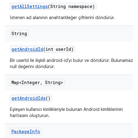
get
All
Settings
(String namespace)
İstenen ad alanının anahtar/değer çiftlerini döndürür.
String
get
Android
Id
(int user
Id)
Bir userId ile ilişkili android-id'yi bulur ve döndürür. Bulunamazsa
null değerini döndürür.
Map<Integer
,
String>
get
Android
Ids
()
Eşleşen kullanıcı kimlikleriyle bulunan Android kimliklerinin
haritasını oluşturun.
Package
Info