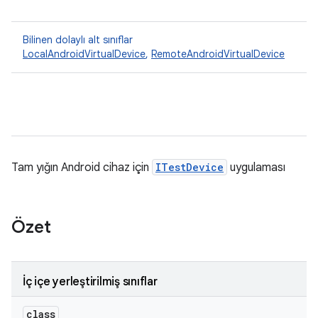
Bilinen dolaylı alt sınıflar
LocalAndroidVirtualDevice
,
RemoteAndroidVirtualDevice
Tam yığın Android cihaz için
ITestDevice
uygulaması
Özet
İç içe yerleştirilmiş sınıflar
class