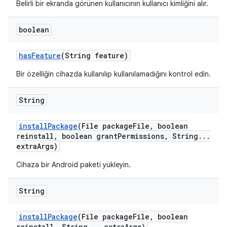
Belirli bir ekranda görünen kullanıcının kullanıcı kimliğini alır.
boolean
has
Feature
(String feature)
Bir özelliğin cihazda kullanılıp kullanılamadığını kontrol edin.
String
install
Package
(File package
File
,
boolean
reinstall
,
boolean grant
Permissions
,
String
.
.
.
extra
Args)
Cihaza bir Android paketi yükleyin.
String
install
Package
(File package
File
,
boolean
reinstall
,
String
.
.
.
extra
Args)