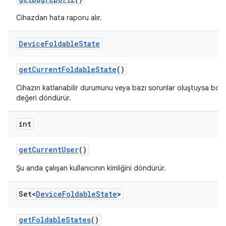
Cihazdan hata raporu alır.
Device
Foldable
State
get
Current
Foldable
State
()
Cihazın katlanabilir durumunu veya bazı sorunlar oluştuysa boş
değeri döndürür.
int
get
Current
User
()
Şu anda çalışan kullanıcının kimliğini döndürür.
Set<
Device
Foldable
State
>
get
Foldable
States
()