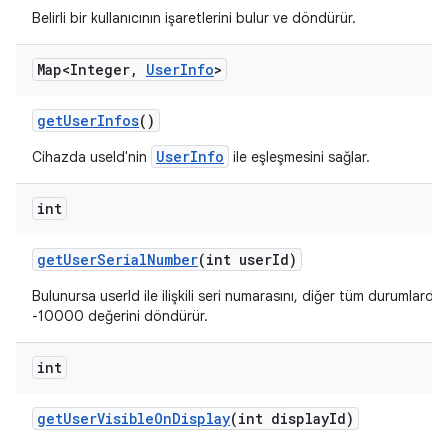
Belirli bir kullanıcının işaretlerini bulur ve döndürür.
Map<Integer
,
User
Info
>
get
User
Infos
()
UserInfo
Cihazda useId'nin
ile eşleşmesini sağlar.
int
get
User
Serial
Number
(int user
Id)
Bulunursa userId ile ilişkili seri numarasını, diğer tüm durumlarda
-10000 değerini döndürür.
int
get
User
Visible
On
Display
(int display
Id)