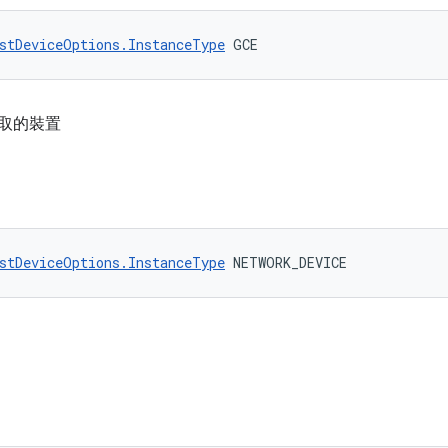
stDeviceOptions.InstanceType
 GCE
端存取的裝置
stDeviceOptions.InstanceType
 NETWORK_DEVICE