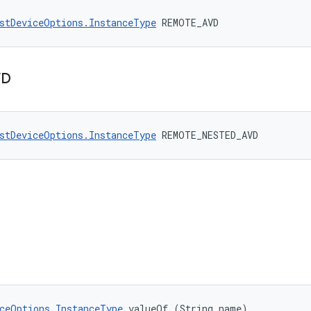
stDeviceOptions.InstanceType
 REMOTE_AVD
VD
stDeviceOptions.InstanceType
 REMOTE_NESTED_AVD
ceOptions.InstanceType
 valueOf (String name)