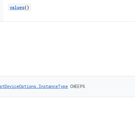
values
()
stDeviceOptions.InstanceType
 CHEEPS