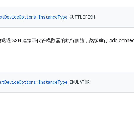
stDeviceOptions.InstanceType
 CUTTLEFISH
 SSH 連線至代管模擬器的執行個體，然後執行 adb connec
stDeviceOptions.InstanceType
 EMULATOR