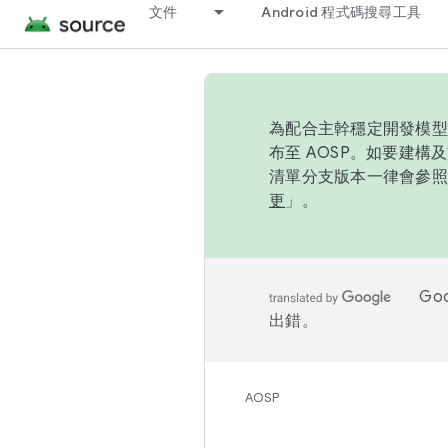
文件
Android 程式碼搜尋工具
為配合主幹穩定開發模型，
布至 AOSP。如要建構及
清單分支版本一律會參照推
更
」。
Go
出錯。
AOSP