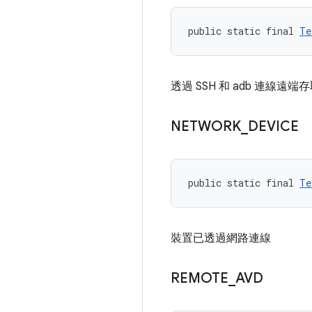
public static final 
Te
透過 SSH 和 adb 連線遠
NETWORK
_
DEVICE
public static final 
Te
裝置已透過網路連線
REMOTE
_
AVD