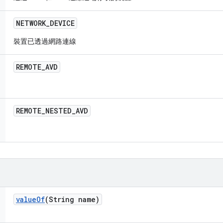
NETWORK
_
DEVICE
裝置已透過網路連線
REMOTE
_
AVD
REMOTE
_
NESTED
_
AVD
value
Of
(String name)