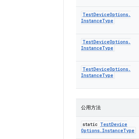
Test
Device
Options
.
Instance
Type
Test
Device
Options
.
Instance
Type
Test
Device
Options
.
Instance
Type
公用方法
static
Test
Device
Options
.
Instance
Type