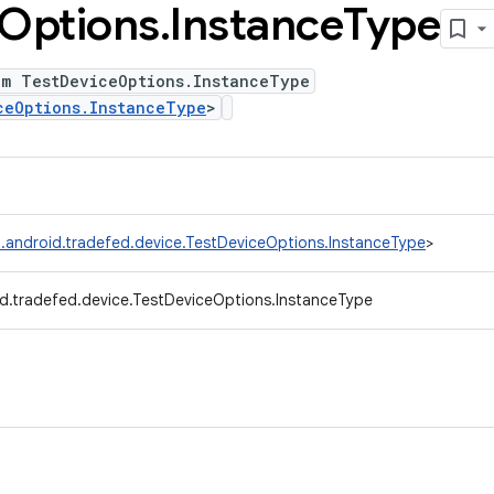
Options
.
Instance
Type
um TestDeviceOptions.InstanceType
ceOptions.InstanceType
>
.android.tradefed.device.TestDeviceOptions.InstanceType
>
d.tradefed.device.TestDeviceOptions.InstanceType