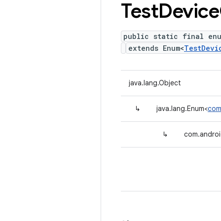
Test
Device
public static final en
extends Enum<
TestDevi
java.lang.Object
↳
java.lang.Enum<
com
↳
com.androi