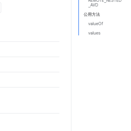
REMOTE_NESTED
_AVD
公用方法
valueOf
values