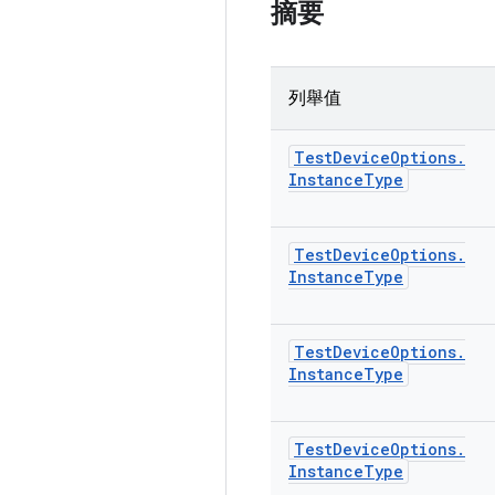
摘要
列舉值
Test
Device
Options
.
Instance
Type
Test
Device
Options
.
Instance
Type
Test
Device
Options
.
Instance
Type
Test
Device
Options
.
Instance
Type