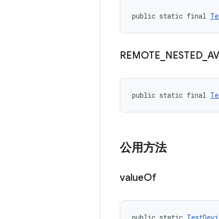
public static final 
Te
REMOTE
_
NESTED
_
A
public static final 
Te
公用方法
value
Of
public static 
TestDevi