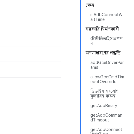
ক্ষেত্র
mAdbConnectW
aitTime
সরকারি নির্মাণকারী
টেস্টডিভাইসঅপশ
ন
জনসাধারণের পদ্ধতি
addGceDriverPar
ams
allowGceCmdTim
eoutOverride
ডিভাইস সংযোগ
মূল্যায়ন করুন
getAdbBinary
getAdbComman
dTimeout
getAdbConnect