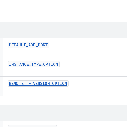
DEFAULT
_
ADB
_
PORT
INSTANCE
_
TYPE
_
OPTION
REMOTE
_
TF
_
VERSION
_
OPTION