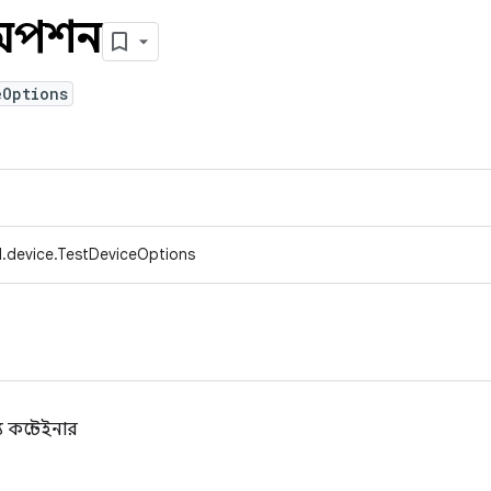
সঅপশন
eOptions
.device.TestDeviceOptions
 কন্টেইনার