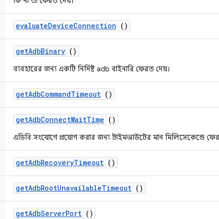
কি না তা ফেরত দেয়।
evaluate
Device
Connection
()
get
Adb
Binary
()
ব্যবহারের জন্য একটি নির্দিষ্ট adb বাইনারি ফেরত দেয়।
get
Adb
Command
Timeout
()
get
Adb
Connect
Wait
Time
()
এডিবি সংযোগে প্রয়োগ করার জন্য টাইমআউটের মান মিলিসেকেন্ডে ফে
get
Adb
Recovery
Timeout
()
get
Adb
Root
Unavailable
Timeout
()
get
Adb
Server
Port
()