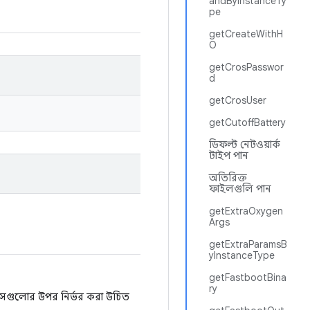
andByInstanceTy
pe
getCreateWithH
O
getCrosPasswor
d
getCrosUser
getCutoffBattery
ডিফল্ট নেটওয়ার্ক
টাইপ পান
অতিরিক্ত
ফাইলগুলি পান
getExtraOxygen
Args
getExtraParamsB
yInstanceType
getFastbootBina
ry
 সেগুলোর উপর নির্ভর করা উচিত