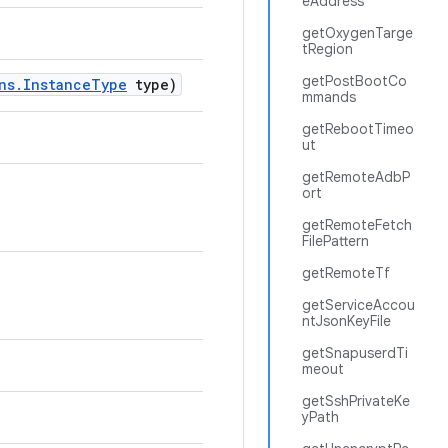
eAddress
getOxygenTarge
tRegion
getPostBootCo
ns
.
Instance
Type
type)
mmands
getRebootTimeo
ut
getRemoteAdbP
ort
getRemoteFetch
FilePattern
getRemoteTf
getServiceAccou
ntJsonKeyFile
getSnapuserdTi
meout
getSshPrivateKe
yPath