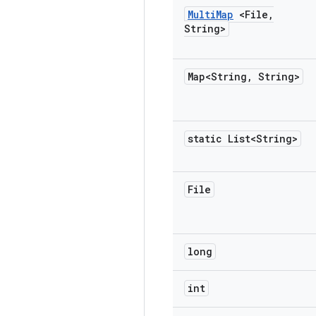
Multi
Map
<File
,
String>
Map<String
,
String>
static List<String>
File
long
int