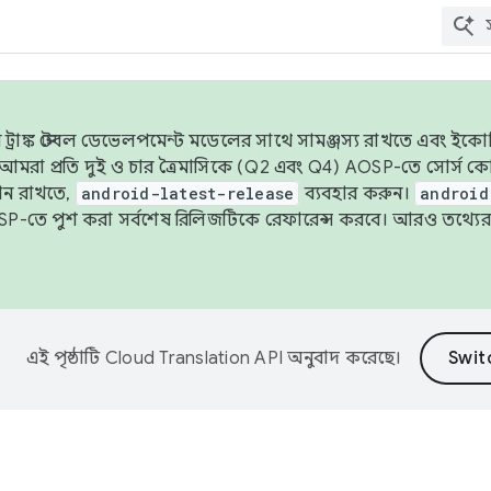
াঙ্ক স্টেবল ডেভেলপমেন্ট মডেলের সাথে সামঞ্জস্য রাখতে এবং ইকোসিস্ট
ে, আমরা প্রতি দুই ও চার ত্রৈমাসিকে (Q2 এবং Q4) AOSP-তে সোর্স
ান রাখতে,
android-latest-release
ব্যবহার করুন।
android
বদা AOSP-তে পুশ করা সর্বশেষ রিলিজটিকে রেফারেন্স করবে। আরও তথ্যের
এই পৃষ্ঠাটি
Cloud Translation API
অনুবাদ করেছে।