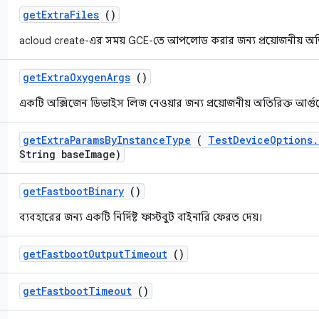
get
Extra
Files
()
acloud create-এর সময় GCE-তে আপলোড করার জন্য প্রয়োজনীয় অ
get
Extra
Oxygen
Args
()
একটি অক্সিজেন ডিভাইস লিজ নেওয়ার জন্য প্রয়োজনীয় অতিরিক্ত আর্গু
get
Extra
Params
By
Instance
Type
(
Test
Device
Options
.
String base
Image)
get
Fastboot
Binary
()
ব্যবহারের জন্য একটি নির্দিষ্ট ফাস্টবুট বাইনারি ফেরত দেয়।
get
Fastboot
Output
Timeout
()
get
Fastboot
Timeout
()