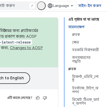
/
সাইন-ইন করুন
এই পৃষ্ঠায় যা যা আছে
সারসংক্ষেপ
েমের জন্য প্ল্যাটফর্মের
ধ্রুবক
 কোড প্রকাশ করব। AOSP
-latest-release
ক্ষেত্র
 জন্য,
Changes to AOSP
সরকারি নির্মাণকারী
জনসাধারণের
পদ্ধতি
ধ্রুবক
ডিফল্ট_এডিবি_পো
র্ট
ইনস্ট্যান্স_টাইপ_অ
পশন
এটি কাজে লেগেছে?
রিমোট_টিএফ_ভার্স
ন_অপশন