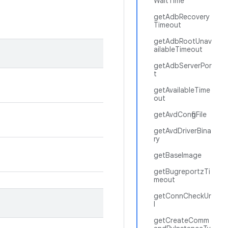
WaitTime
getAdbRecovery
Timeout
getAdbRootUnav
ailableTimeout
getAdbServerPor
t
getAvailableTime
out
getAvdConfigFile
getAvdDriverBina
ry
getBaseImage
getBugreportzTi
meout
getConnCheckUr
l
getCreateComm