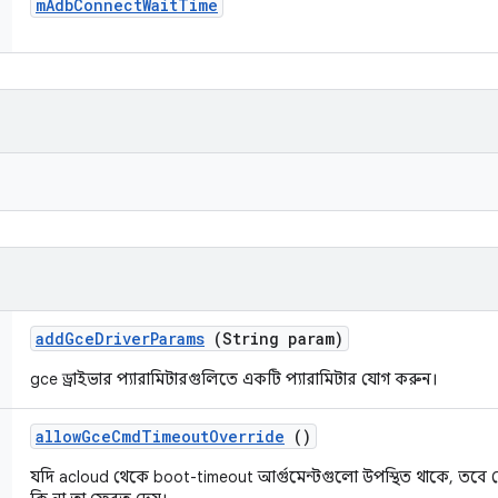
m
Adb
Connect
Wait
Time
add
Gce
Driver
Params
(String param)
gce ড্রাইভার প্যারামিটারগুলিতে একটি প্যারামিটার যোগ করুন।
allow
Gce
Cmd
Timeout
Override
()
যদি acloud থেকে boot-timeout আর্গুমেন্টগুলো উপস্থিত থাকে, তবে