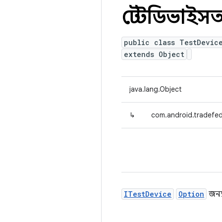
টেস্টডিভাই
public class TestDevic
extends Object
java.lang.Object
↳
com.android.tradefed
ITestDevice
Option
জন্য