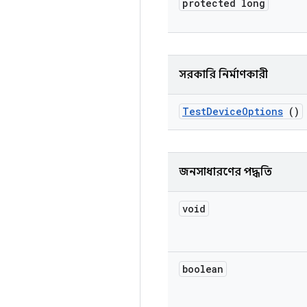
protected long
সরকারি নির্মাণকারী
Test
Device
Options
()
জনসাধারণের পদ্ধতি
void
boolean