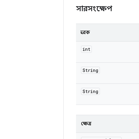
সারসংক্ষেপ
ধ্রুবক
int
String
String
ক্ষেত্র