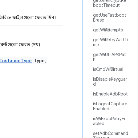
getUnencryptRe
bootTimeout
getUseFastboot
তিরিক্ত ফাইলগুলো ফেরত দিন।
Erase
getWifiAttempts
getWifiRetryWaitTi
মেন্টগুলো ফেরত দেয়।
me
getWifiUtilAPKPat
h
Instance
Type
type
,
isCmdWifiVirtual
isDisableKeyguar
d
isEnableAdbRoot
isLogcatCapture
Enabled
isWifiExpoRetryEn
abled
setAdbCommand