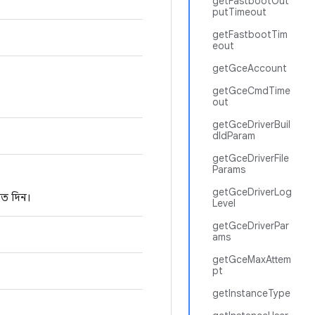
getFastbootOut
putTimeout
getFastbootTim
eout
getGceAccount
getGceCmdTime
out
getGceDriverBuil
dIdParam
getGceDriverFile
Params
getGceDriverLog
রত দিন।
Level
getGceDriverPar
ams
getGceMaxAttem
pt
getInstanceType