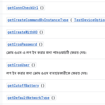
get
Conn
Check
Url
()
get
Create
Command
By
Instance
Type
(
Test
Device
Optio
get
Create
With
HO
()
get
Cros
Password
()
ক্রোম ওএস-এ লগ ইন করার জন্য পাসওয়ার্ডটি ফেরত দেয়।
get
Cros
User
()
লগ ইন করার জন্য ক্রোম ওএস ব্যবহারকারীকে ফেরত দেয়।
get
Cutoff
Battery
()
get
Default
Network
Type
()