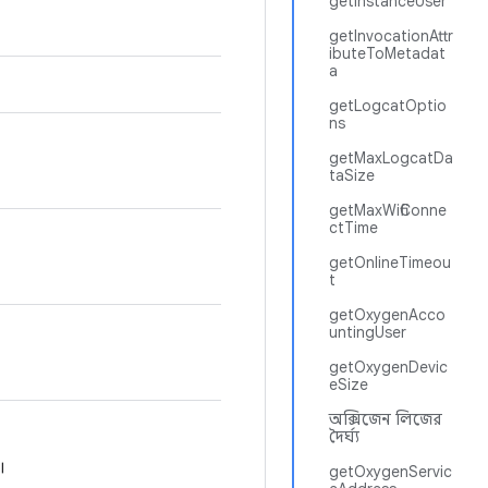
getInstanceUser
getInvocationAttr
ibuteToMetadat
a
getLogcatOptio
ns
getMaxLogcatDa
taSize
getMaxWifiConne
ctTime
getOnlineTimeou
t
getOxygenAcco
untingUser
getOxygenDevic
eSize
অক্সিজেন লিজের
দৈর্ঘ্য
।
getOxygenServic