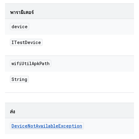
พารามิเตอร์
device
ITest
Device
wifi
Util
Apk
Path
String
ส่ง
Device
Not
Available
Exception