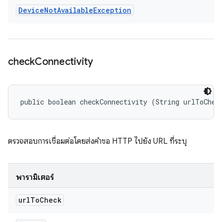
Device
Not
Available
Exception
check
Connectivity
public boolean checkConnectivity (String urlToChec
ตรวจสอบการเชื่อมต่อโดยส่งคำขอ HTTP ไปยัง URL ที่ระบุ
พารามิเตอร์
url
To
Check