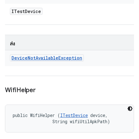
ITest
Device
ส่ง
Device
Not
Available
Exception
Wifi
Helper
public WifiHelper (
ITestDevice
 device, 

                String wifiUtilApkPath)