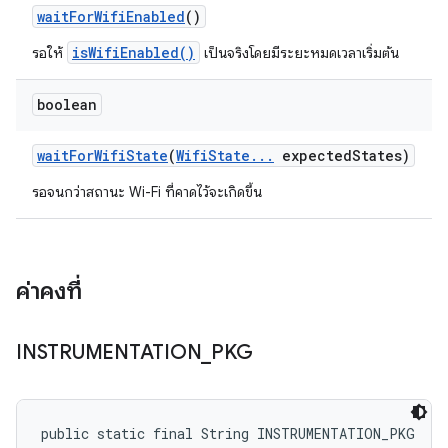
wait
For
Wifi
Enabled
()
isWifiEnabled()
รอให้
เป็นจริงโดยมีระยะหมดเวลาเริ่มต้น
boolean
wait
For
Wifi
State
(
Wifi
State
.
.
.
expected
States)
รอจนกว่าสถานะ Wi-Fi ที่คาดไว้จะเกิดขึ้น
ค่าคงที่
INSTRUMENTATION
_
PKG
public static final String INSTRUMENTATION_PKG