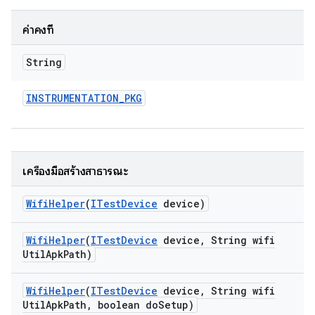
ค่าคงที่
String
INSTRUMENTATION
_
PKG
เครื่องมือสร้างสาธารณะ
Wifi
Helper
(
ITest
Device
device)
Wifi
Helper
(
ITest
Device
device
,
String wifi
Util
Apk
Path)
Wifi
Helper
(
ITest
Device
device
,
String wifi
Util
Apk
Path
,
boolean do
Setup)