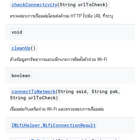
check
Connectivity
(String url
To
Check)
ตรวจสอบการเชื่อมต่อโดยส่งคำขอ HTTP ไปยัง URL ที่ระบุ
void
clean
Up
()
ล้างข้อมูลทรัพยากรและแพ็กเกจการติดตั้งตัวช่วย Wi-Fi
boolean
connect
To
Network
(String ssid
,
String psk
,
String url
To
Check)
เชื่อมต่อกับเครือข่าย Wi-Fi และตรวจสอบการเชื่อมต่อ
IWifi
Helper
.
Wifi
Connection
Result