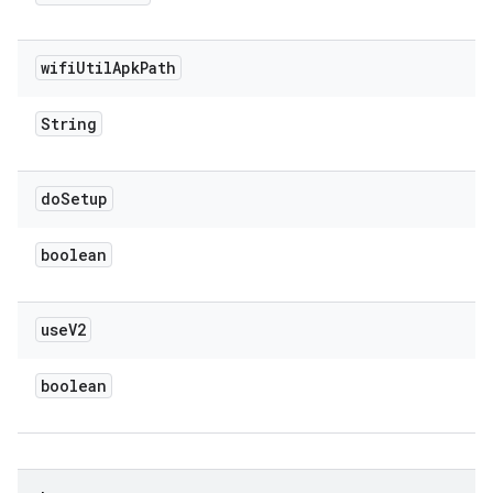
wifi
Util
Apk
Path
String
do
Setup
boolean
use
V2
boolean