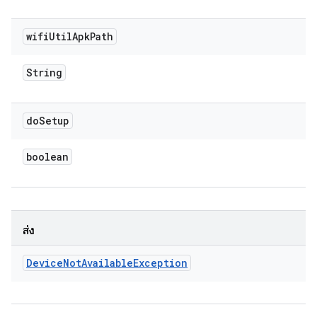
wifi
Util
Apk
Path
String
do
Setup
boolean
ส่ง
Device
Not
Available
Exception