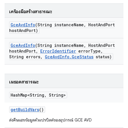
เครื่องมือสร้างสาธารณะ
Gce
Avd
Info
(String instance
Name
,
Host
And
Port
host
And
Port)
Gce
Avd
Info
(String instance
Name
,
Host
And
Port
host
And
Port
,
Error
Identifier
error
Type
,
String errors
,
Gce
Avd
Info
.
Gce
Status
status)
เมธอดสาธารณะ
Hash
Map<String
,
String>
get
Build
Vars
()
ส่งคืนแฮชข้อมูลตัวแปรบิลด์ของอุปกรณ์ GCE AVD