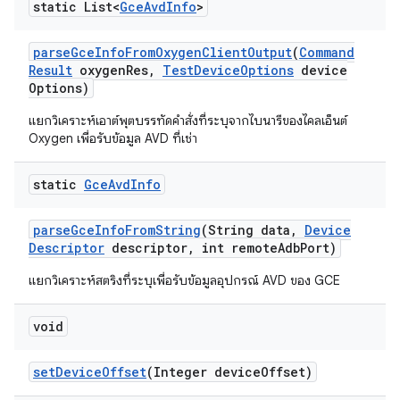
static List<
Gce
Avd
Info
>
parse
Gce
Info
From
Oxygen
Client
Output
(
Command
Result
oxygen
Res
,
Test
Device
Options
device
Options)
แยกวิเคราะห์เอาต์พุตบรรทัดคำสั่งที่ระบุจากไบนารีของไคลเอ็นต์
Oxygen เพื่อรับข้อมูล AVD ที่เช่า
static
Gce
Avd
Info
parse
Gce
Info
From
String
(String data
,
Device
Descriptor
descriptor
,
int remote
Adb
Port)
แยกวิเคราะห์สตริงที่ระบุเพื่อรับข้อมูลอุปกรณ์ AVD ของ GCE
void
set
Device
Offset
(Integer device
Offset)