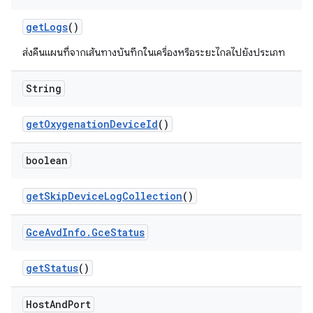
get
Logs
()
ส่งคืนแผนที่จากเส้นทางบันทึกในเครื่องหรือระยะไกลไปยังประเภท
String
get
Oxygenation
Device
Id
()
boolean
get
Skip
Device
Log
Collection
()
Gce
Avd
Info
.
Gce
Status
get
Status
()
Host
And
Port