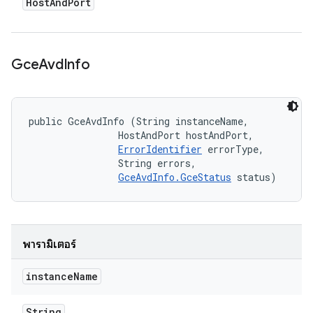
Host
And
Port
Gce
Avd
Info
public GceAvdInfo (String instanceName, 

                HostAndPort hostAndPort, 

ErrorIdentifier
 errorType, 

                String errors, 

GceAvdInfo.GceStatus
 status)
พารามิเตอร์
instance
Name
String