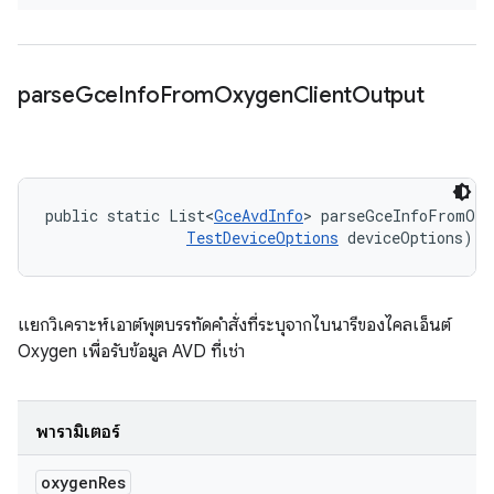
parse
Gce
Info
From
Oxygen
Client
Output
public static List<
GceAvdInfo
> parseGceInfoFromOxy
TestDeviceOptions
 deviceOptions)
แยกวิเคราะห์เอาต์พุตบรรทัดคำสั่งที่ระบุจากไบนารีของไคลเอ็นต์
Oxygen เพื่อรับข้อมูล AVD ที่เช่า
พารามิเตอร์
oxygen
Res