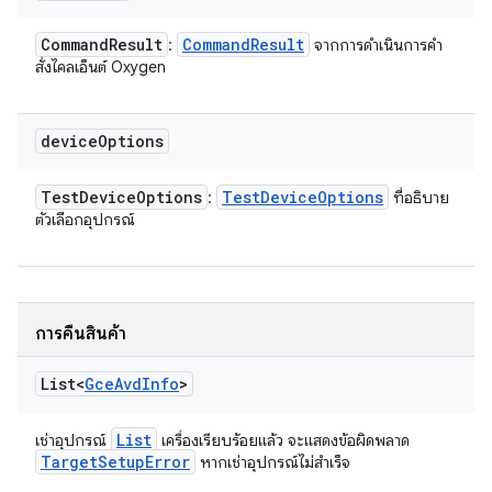
Command
Result
Command
Result
:
จากการดำเนินการคำ
สั่งไคลเอ็นต์ Oxygen
device
Options
Test
Device
Options
Test
Device
Options
:
ที่อธิบาย
ตัวเลือกอุปกรณ์
การคืนสินค้า
List<
Gce
Avd
Info
>
List
เช่าอุปกรณ์
เครื่องเรียบร้อยแล้ว จะแสดงข้อผิดพลาด
Target
Setup
Error
หากเช่าอุปกรณ์ไม่สำเร็จ