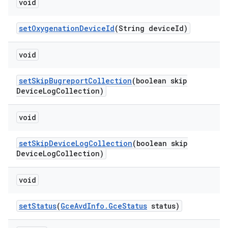
void
set
Oxygenation
Device
Id
(String device
Id)
void
set
Skip
Bugreport
Collection
(boolean skip
Device
Log
Collection)
void
set
Skip
Device
Log
Collection
(boolean skip
Device
Log
Collection)
void
set
Status
(
Gce
Avd
Info
.
Gce
Status
status)