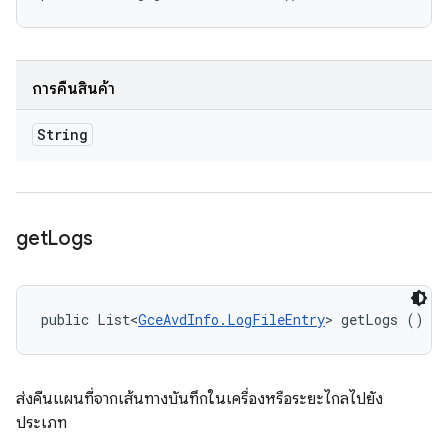
การคืนสินค้า
String
get
Logs
public List<
GceAvdInfo.LogFileEntry
> getLogs ()
ส่งคืนแผนที่จากเส้นทางบันทึกในเครื่องหรือระยะไกลไปยัง
ประเภท