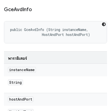
Gce
Avd
Info
public GceAvdInfo (String instanceName, 

                HostAndPort hostAndPort)
พารามิเตอร์
instance
Name
String
host
And
Port