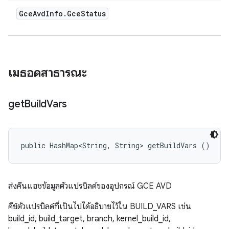
Gce
Avd
Info
.
Gce
Status
เมธอดสาธารณะ
get
Build
Vars
public HashMap<String, String> getBuildVars ()
ส่งคืนแฮชข้อมูลตัวแปรบิลด์ของอุปกรณ์ GCE AVD
คีย์ตัวแปรบิลด์ที่เป็นไปได้อธิบายไว้ใน BUILD_VARS เช่น
build_id, build_target, branch, kernel_build_id,