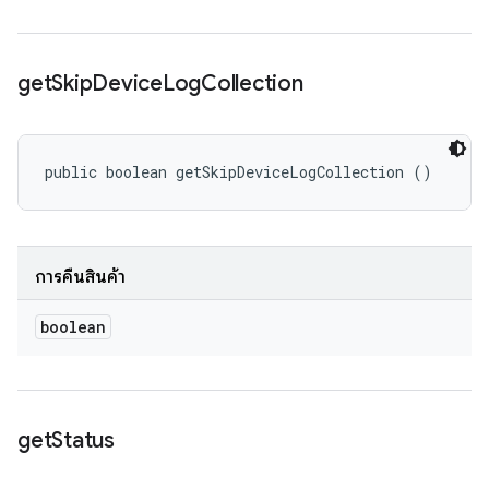
get
Skip
Device
Log
Collection
public boolean getSkipDeviceLogCollection ()
การคืนสินค้า
boolean
get
Status