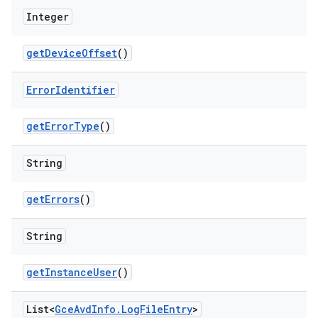
Integer
get
Device
Offset
()
Error
Identifier
get
Error
Type
()
String
get
Errors
()
String
get
Instance
User
()
List<
Gce
Avd
Info
.
Log
File
Entry
>