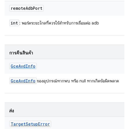
remote
Adb
Port
int
: พอร์ตระยะไกลที่ควรใช้สำหรับการเชื่อมต่อ adb
การคืนสินค้า
Gce
Avd
Info
Gce
Avd
Info
ของอุปกรณ์หากพบ หรือ null หากเกิดข้อผิดพลาด
ส่ง
Target
Setup
Error