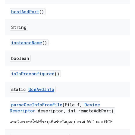
host
And
Port
()
String
instance
Name
()
boolean
is
Ip
Preconfigured
()
static
Gce
Avd
Info
parse
Gce
Info
From
File
(File f
,
Device
Descriptor
descriptor
,
int remote
Adb
Port)
แยกวิเคราะห์ไฟล์ที่ระบุเพื่อรับข้อมูลอุปกรณ์ AVD ของ GCE