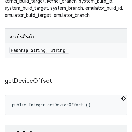
kernel_build_target, kernel_branch, system_build_id,
system_build_target, system_branch, emulator_build_id,
emulator_build_target, emulator_branch
การคืนสินค้า
Hash
Map<String
,
String>
get
Device
Offset
public Integer getDeviceOffset ()