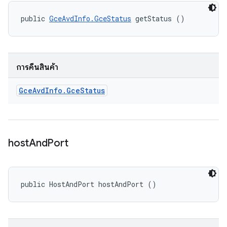
public 
GceAvdInfo.GceStatus
 getStatus ()
การคืนสินค้า
Gce
Avd
Info
.
Gce
Status
host
And
Port
public HostAndPort hostAndPort ()