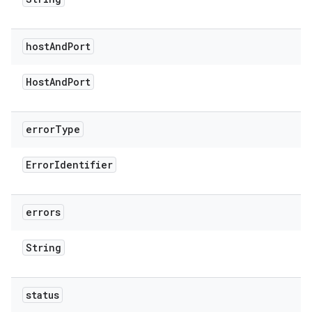
host
And
Port
Host
And
Port
error
Type
Error
Identifier
errors
String
status