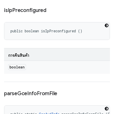
is
Ip
Preconfigured
public boolean isIpPreconfigured ()
การคืนสินค้า
boolean
parse
Gce
Info
From
File