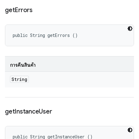
get
Errors
public String getErrors ()
การคืนสินค้า
String
get
Instance
User
public String getInstanceUser ()