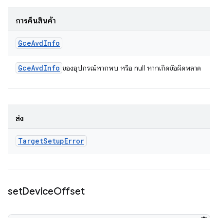
การคืนสินค้า
Gce
Avd
Info
Gce
Avd
Info
ของอุปกรณ์หากพบ หรือ null หากเกิดข้อผิดพลาด
ส่ง
Target
Setup
Error
set
Device
Offset