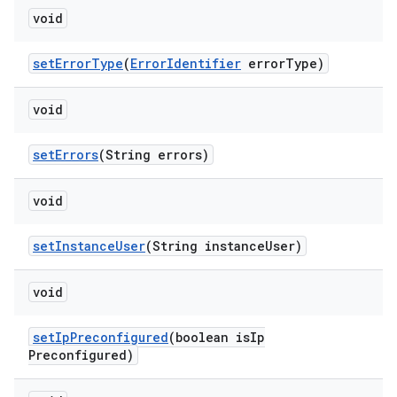
void
set
Error
Type
(
Error
Identifier
error
Type)
void
set
Errors
(String errors)
void
set
Instance
User
(String instance
User)
void
set
Ip
Preconfigured
(boolean is
Ip
Preconfigured)