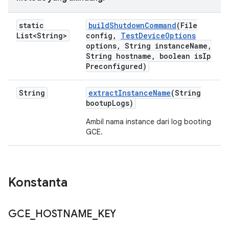
static
build
Shutdown
Command
(File
List<String>
config
,
Test
Device
Options
options
,
String instance
Name
,
String hostname
,
boolean is
Ip
Preconfigured)
String
extract
Instance
Name
(String
bootup
Logs)
Ambil nama instance dari log booting
GCE.
Konstanta
GCE
_
HOSTNAME
_
KEY