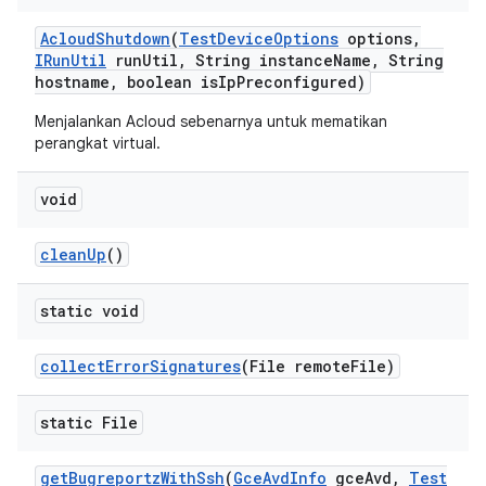
Acloud
Shutdown
(
Test
Device
Options
options
,
IRun
Util
run
Util
,
String instance
Name
,
String
hostname
,
boolean is
Ip
Preconfigured)
Menjalankan Acloud sebenarnya untuk mematikan
perangkat virtual.
void
clean
Up
()
static void
collect
Error
Signatures
(File remote
File)
static File
get
Bugreportz
With
Ssh
(
Gce
Avd
Info
gce
Avd
,
Test