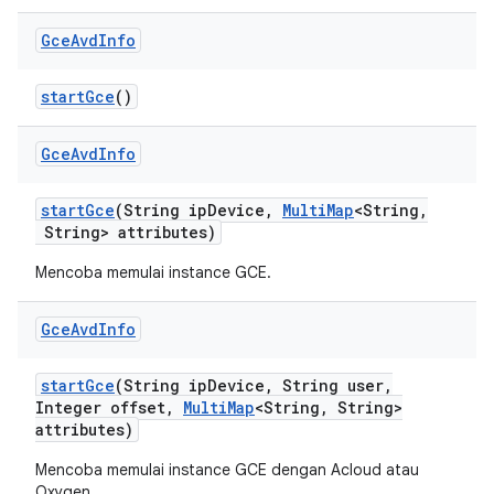
Gce
Avd
Info
start
Gce
()
Gce
Avd
Info
start
Gce
(String ip
Device
,
Multi
Map
<String
,
String> attributes)
Mencoba memulai instance GCE.
Gce
Avd
Info
start
Gce
(String ip
Device
,
String user
,
Integer offset
,
Multi
Map
<String
,
String>
attributes)
Mencoba memulai instance GCE dengan Acloud atau
Oxygen.