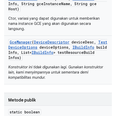
Info
,
String gce
Instance
Name
,
String gce
Host)
Ctor, variasi yang dapat digunakan untuk memberikan
nama instance GCE yang akan digunakan secara
langsung.
Gce
Manager
(
Device
Descriptor
device
Desc
,
Test
Device
Options
device
Options
,
IBuild
Info
build
Info
,
List<
IBuild
Info
> test
Resource
Build
Infos)
Konstruktor ini tidak digunakan lagi. Gunakan konstruktor
lain, kami menyimpannya untuk sementara demi
kompatibilitas mundur.
Metode publik
static boolean