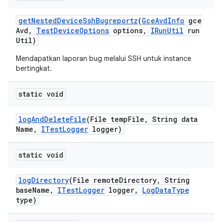
get
Nested
Device
Ssh
Bugreportz
(
Gce
Avd
Info
gce
Avd
,
Test
Device
Options
options
,
IRun
Util
run
Util)
Mendapatkan laporan bug melalui SSH untuk instance
bertingkat.
static void
log
And
Delete
File
(File temp
File
,
String data
Name
,
ITest
Logger
logger)
static void
log
Directory
(File remote
Directory
,
String
base
Name
,
ITest
Logger
logger
,
Log
Data
Type
type)