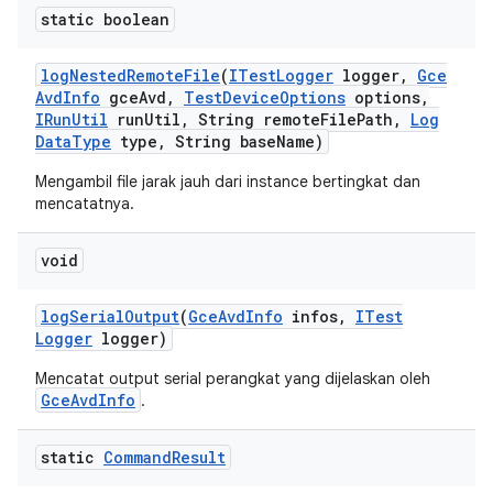
static boolean
log
Nested
Remote
File
(
ITest
Logger
logger
,
Gce
Avd
Info
gce
Avd
,
Test
Device
Options
options
,
IRun
Util
run
Util
,
String remote
File
Path
,
Log
Data
Type
type
,
String base
Name)
Mengambil file jarak jauh dari instance bertingkat dan
mencatatnya.
void
log
Serial
Output
(
Gce
Avd
Info
infos
,
ITest
Logger
logger)
Mencatat output serial perangkat yang dijelaskan oleh
GceAvdInfo
.
static
Command
Result