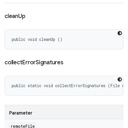
clean
Up
public void cleanUp ()
collect
Error
Signatures
public static void collectErrorSignatures (File re
Parameter
remote
File