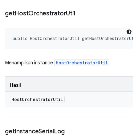
get
Host
Orchestrator
Util
public HostOrchestratorUtil getHostOrchestratorUti
Menampilkan instance
HostOrchestratorUtil
.
Hasil
Host
Orchestrator
Util
get
Instance
Serial
Log