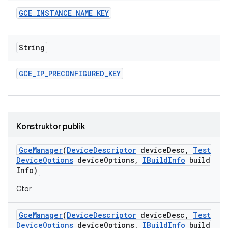
GCE
_
INSTANCE
_
NAME
_
KEY
String
GCE
_
IP
_
PRECONFIGURED
_
KEY
Konstruktor publik
Gce
Manager
(
Device
Descriptor
device
Desc
,
Test
Device
Options
device
Options
,
IBuild
Info
build
Info)
Ctor
Gce
Manager
(
Device
Descriptor
device
Desc
,
Test
Device
Options
device
Options
,
IBuild
Info
build