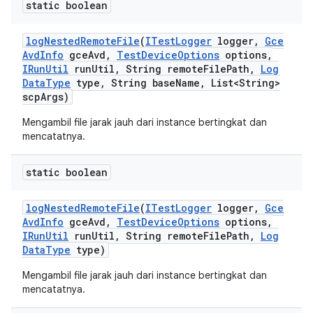
static boolean
log
Nested
Remote
File
(
ITest
Logger
logger
,
Gce
Avd
Info
gce
Avd
,
Test
Device
Options
options
,
IRun
Util
run
Util
,
String remote
File
Path
,
Log
Data
Type
type
,
String base
Name
,
List<String>
scp
Args)
Mengambil file jarak jauh dari instance bertingkat dan
mencatatnya.
static boolean
log
Nested
Remote
File
(
ITest
Logger
logger
,
Gce
Avd
Info
gce
Avd
,
Test
Device
Options
options
,
IRun
Util
run
Util
,
String remote
File
Path
,
Log
Data
Type
type)
Mengambil file jarak jauh dari instance bertingkat dan
mencatatnya.