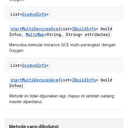
List<
Gce
Avd
Info
>
start
Multi
Devices
Gce
(List<
IBuild
Info
> build
Infos
,
Multi
Map
<String
,
String> attributes)
Mencoba memulai instance GCE multi-perangkat dengan
Oxygen.
List<
Gce
Avd
Info
>
start
Multi
Devices
Gce
(List<
IBuild
Info
> build
Infos)
Metode ini tidak digunakan lagi. Hapus ini setelah cabang
master diperbarui.
Metode yang dilindungi