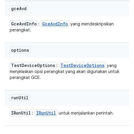
gce
Avd
Gce
Avd
Info
Gce
Avd
Info
:
yang mendeskripsikan
perangkat.
options
Test
Device
Options
Test
Device
Options
:
yang
menjelaskan opsi perangkat yang akan digunakan untuk
perangkat GCE.
run
Util
IRun
Util
IRun
Util
:
untuk menjalankan perintah.