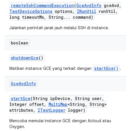
remote
Ssh
Command
Execution
(
Gce
Avd
Info
gce
Avd
,
Test
Device
Options
options
,
IRun
Util
run
Util
,
long timeout
Ms
,
String
.
.
.
command)
Jalankan perintah jarak jauh melalui SSH di instance.
boolean
shutdown
Gce
()
startGce()
Matikan instance GCE yang terkait dengan
.
Gce
Avd
Info
start
Gce
(String ip
Device
,
String user
,
Integer offset
,
Multi
Map
<String
,
String>
attributes
,
ITest
Logger
logger)
Mencoba memulai instance GCE dengan Acloud atau
Oxygen.