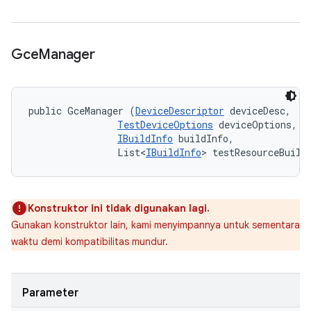
Gce
Manager
public GceManager (
DeviceDescriptor
 deviceDesc, 

TestDeviceOptions
 deviceOptions, 

IBuildInfo
 buildInfo, 

                List<
IBuildInfo
> testResourceBuild
Konstruktor ini tidak digunakan lagi.
Gunakan konstruktor lain, kami menyimpannya untuk sementara
waktu demi kompatibilitas mundur.
Parameter