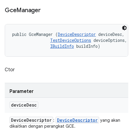
Gce
Manager
public GceManager (
DeviceDescriptor
 deviceDesc, 

TestDeviceOptions
 deviceOptions, 

IBuildInfo
 buildInfo)
Ctor
Parameter
device
Desc
Device
Descriptor
Device
Descriptor
:
yang akan
dikaitkan dengan perangkat GCE.