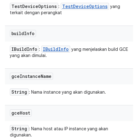
Test
Device
Options
Test
Device
Options
:
yang
terkait dengan perangkat
build
Info
IBuild
Info
IBuild
Info
:
yang menjelaskan build GCE
yang akan dimulai.
gce
Instance
Name
String
: Nama instance yang akan digunakan.
gce
Host
String
: Nama host atau IP instance yang akan
digunakan.