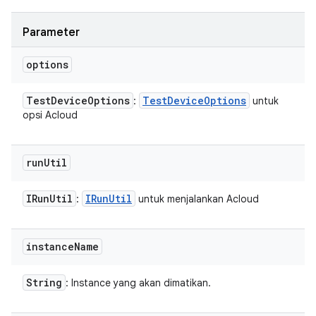
Parameter
options
Test
Device
Options
Test
Device
Options
:
untuk
opsi Acloud
run
Util
IRun
Util
IRun
Util
:
untuk menjalankan Acloud
instance
Name
String
: Instance yang akan dimatikan.