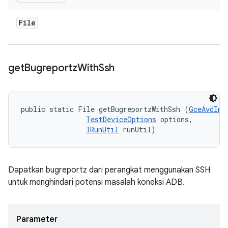
File
get
Bugreportz
With
Ssh
public static File getBugreportzWithSsh (
GceAvdInf
TestDeviceOptions
 options, 

IRunUtil
 runUtil)
Dapatkan bugreportz dari perangkat menggunakan SSH
untuk menghindari potensi masalah koneksi ADB.
Parameter