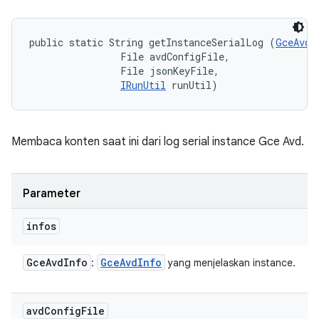
public static String getInstanceSerialLog (
GceAvdI
                File avdConfigFile, 

                File jsonKeyFile, 

IRunUtil
 runUtil)
Membaca konten saat ini dari log serial instance Gce Avd.
Parameter
infos
Gce
Avd
Info
Gce
Avd
Info
:
yang menjelaskan instance.
avd
Config
File