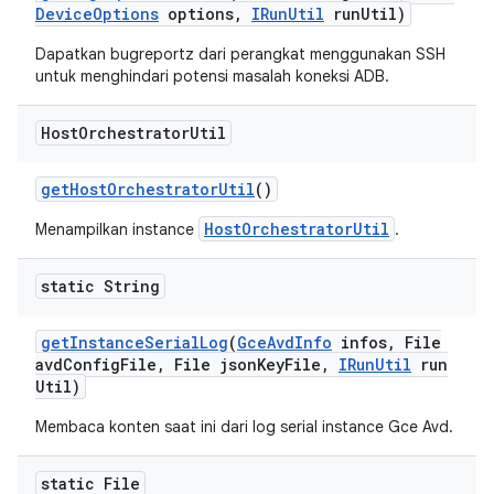
Device
Options
options
,
IRun
Util
run
Util)
Dapatkan bugreportz dari perangkat menggunakan SSH
untuk menghindari potensi masalah koneksi ADB.
Host
Orchestrator
Util
get
Host
Orchestrator
Util
()
HostOrchestratorUtil
Menampilkan instance
.
static String
get
Instance
Serial
Log
(
Gce
Avd
Info
infos
,
File
avd
Config
File
,
File json
Key
File
,
IRun
Util
run
Util)
Membaca konten saat ini dari log serial instance Gce Avd.
static File