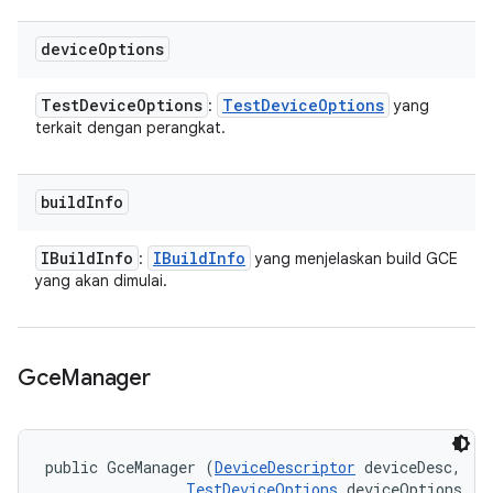
device
Options
Test
Device
Options
Test
Device
Options
:
yang
terkait dengan perangkat.
build
Info
IBuild
Info
IBuild
Info
:
yang menjelaskan build GCE
yang akan dimulai.
Gce
Manager
public GceManager (
DeviceDescriptor
 deviceDesc, 

TestDeviceOptions
 deviceOptions, 
