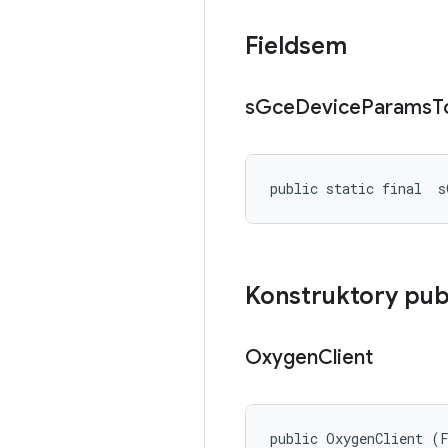
Fieldsem
s
Gce
Device
Params
T
public static final 
 s
Konstruktory pub
Oxygen
Client
public OxygenClient (F