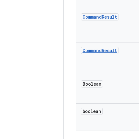
Command
Result
Command
Result
Boolean
boolean