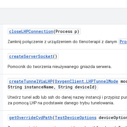
close
LHPConnection
(Process p)
Pro
Zamknij połączenie z urządzeniem do tlenoterapii z danym
create
Server
Socket
()
Pomocnik do tworzenia nieużywanego gniazda serwera.
create
Tunnel
Via
LHP
(
Oxygen
Client
.
LHPTunnel
Mode
mo
String instance
Name
,
String device
Id)
Utwórz tunel adb lub ssh do danej nazwy instancji i przypisz 
za pomocą LHP na podstawie danego trybu tunelowania.
get
Override
Cvd
Path
(
Test
Device
Options
device
Optio