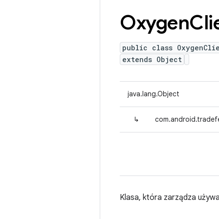
Oxygen
Cli
public class OxygenCli
extends Object
java.lang.Object
↳
com.android.tradef
Klasa, która zarządza używa