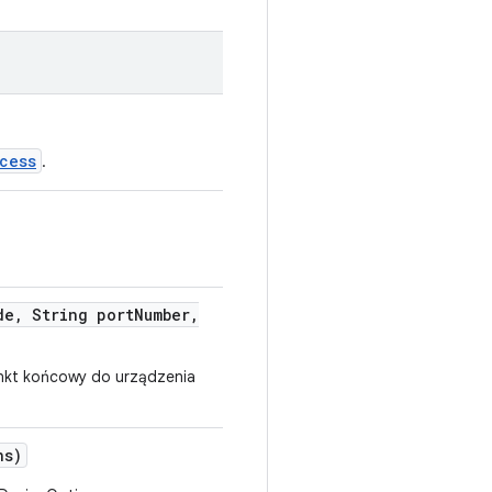
cess
.
de
,
String port
Number
,
punkt końcowy do urządzenia
ns)