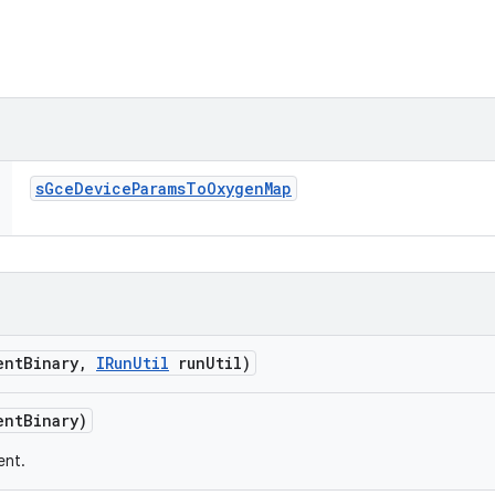
s
Gce
Device
Params
To
Oxygen
Map
ent
Binary
,
IRun
Util
run
Util)
ent
Binary)
ent.