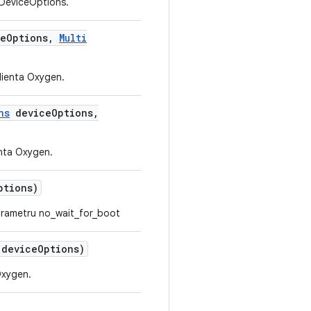
DeviceOptions.
e
Options
,
Multi
lienta Oxygen.
ns
device
Options
,
enta Oxygen.
ptions)
arametru no_wait_for_boot
device
Options)
Oxygen.