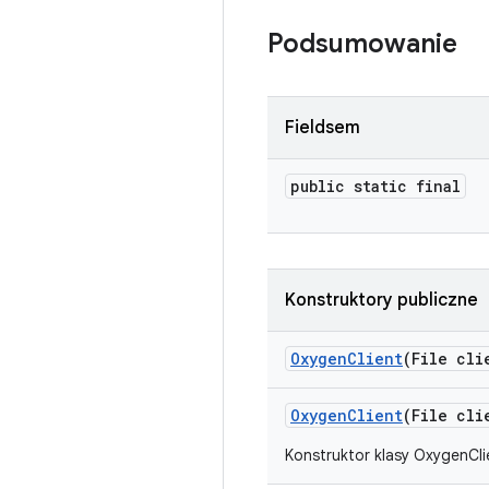
Podsumowanie
Fieldsem
public static final
Konstruktory publiczne
Oxygen
Client
(File cli
Oxygen
Client
(File cli
Konstruktor klasy OxygenCli