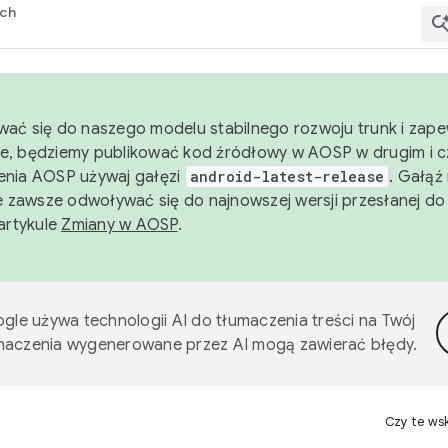
rch
wać się do naszego modelu stabilnego rozwoju trunk i zape
e, będziemy publikować kod źródłowy w AOSP w drugim i c
enia AOSP używaj gałęzi
android-latest-release
. Gałąź
 zawsze odwoływać się do najnowszej wersji przesłanej do
 artykule
Zmiany w AOSP
.
gle używa technologii AI do tłumaczenia treści na Twój
umaczenia wygenerowane przez AI mogą zawierać błędy.
Czy te ws