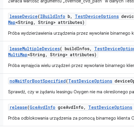
Zwraca wartość argumentu „override_cvd_path” w danych Test
lease
Device
(
IBuild
Info
b
,
Test
Device
Options
devic
Map
<String
,
String> attributes)
Próba wydzierżawienia urządzenia przez wywołanie binarnego k
lease
Multiple
Devices
(
build
Infos
,
Test
Device
Optio
Multi
Map
<String
,
String> attributes)
Próba wynajęcia wielu urządzeń przez wywołanie binarnego kli
no
Wait
For
Boot
Specified
(
Test
Device
Options
device
O
Sprawdź, czy w żądaniu leasingu Oxygen nie ma określonego p
release
(
Gce
Avd
Info
gce
Avd
Info
,
Test
Device
Options
Próba odblokowania urządzenia za pomocą binarnego klienta 