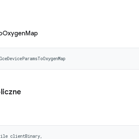
o
Oxygen
Map
GceDeviceParamsToOxygenMap
liczne
ile clientBinary, 
