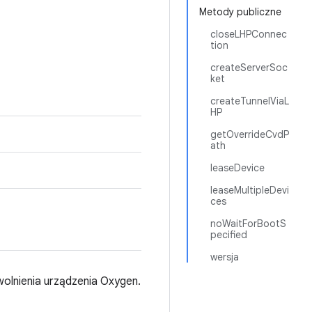
Metody publiczne
closeLHPConnec
tion
createServerSoc
ket
createTunnelViaL
HP
getOverrideCvdP
ath
leaseDevice
leaseMultipleDevi
ces
noWaitForBootS
pecified
wersja
wolnienia urządzenia Oxygen.