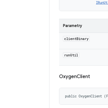
IRunUt
Parametry
client
Binary
run
Util
Oxygen
Client
public OxygenClient (