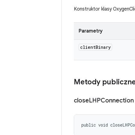
Konstruktor klasy OxygenCli
Parametry
client
Binary
Metody publiczn
close
LHPConnection
public void closeLHPC