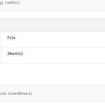
il
 runUtil)
File
IRun
Util
File clientBinary)