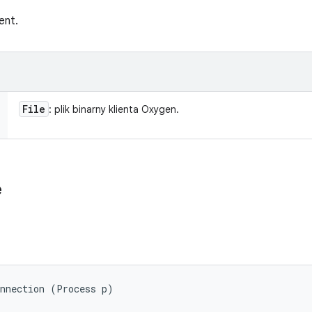
ent.
File
: plik binarny klienta Oxygen.
e
onnection (Process p)