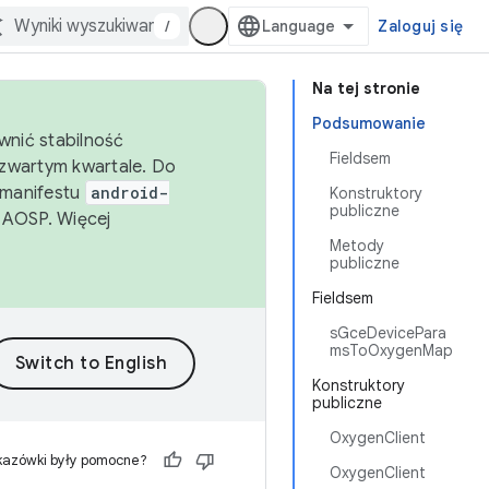
/
Zaloguj się
Na tej stronie
Podsumowanie
wnić stabilność
Fieldsem
zwartym kwartale. Do
 manifestu
android-
Konstruktory
publiczne
 AOSP. Więcej
Metody
publiczne
Fieldsem
sGceDevicePara
msToOxygenMap
Konstruktory
publiczne
OxygenClient
kazówki były pomocne?
OxygenClient