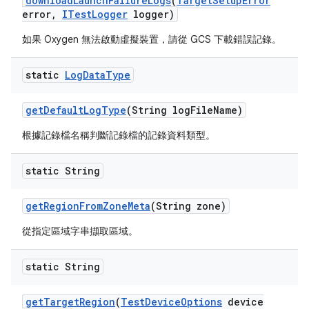
download
Launch
Failure
Logs
(
Target
Setup
Error
error
,
ITest
Logger
logger)
如果 Oxygen 無法啟動虛擬裝置，請從 GCS 下載錯誤記錄。
static
Log
Data
Type
get
Default
Log
Type
(String log
File
Name)
根據記錄檔名稱判斷記錄檔的記錄資料類型。
static String
get
Region
From
Zone
Meta
(String zone)
從指定區域字串擷取區域。
static String
get
Target
Region
(
Test
Device
Options
device