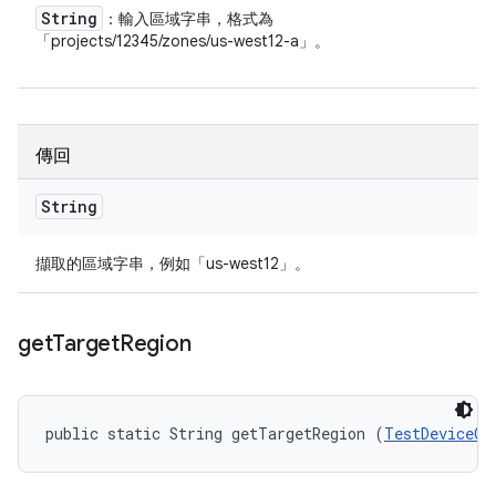
String
：輸入區域字串，格式為
「projects/12345/zones/us-west12-a」。
傳回
String
擷取的區域字串，例如「us-west12」。
get
Target
Region
public static String getTargetRegion (
TestDeviceOp