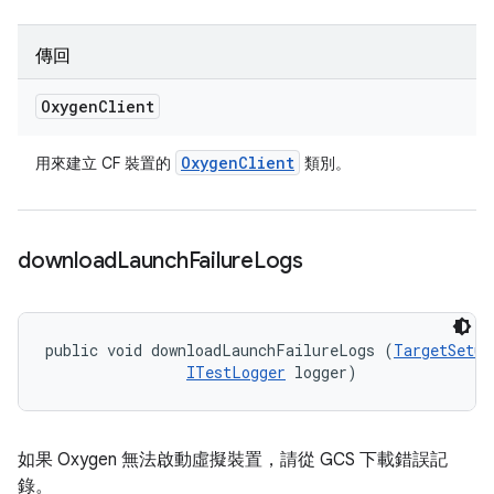
傳回
Oxygen
Client
Oxygen
Client
用來建立 CF 裝置的
類別。
download
Launch
Failure
Logs
public void downloadLaunchFailureLogs (
TargetSetup
ITestLogger
 logger)
如果 Oxygen 無法啟動虛擬裝置，請從 GCS 下載錯誤記
錄。