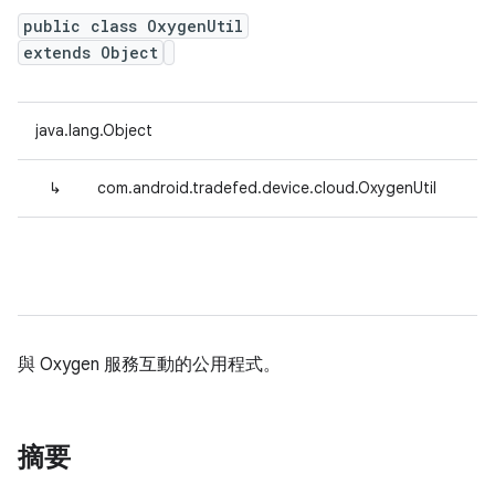
public class OxygenUtil
extends Object
java.lang.Object
↳
com.android.tradefed.device.cloud.OxygenUtil
與 Oxygen 服務互動的公用程式。
摘要