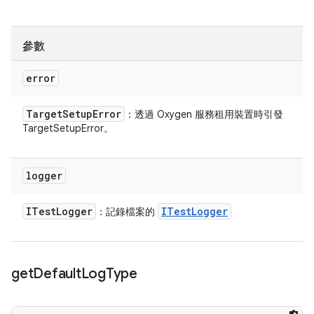
參數
error
Target
Setup
Error
：透過 Oxygen 服務租用裝置時引發
TargetSetupError。
logger
ITest
Logger
ITest
Logger
：記錄檔案的
get
Default
Log
Type