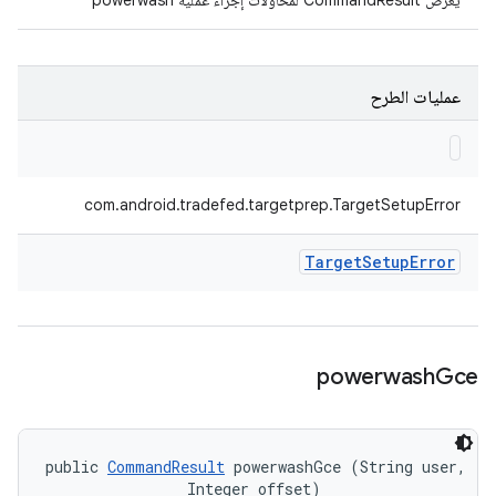
يعرض CommandResult لمحاولات إجراء عملية powerwash
عمليات الطرح
com.android.tradefed.targetprep.TargetSetupError
Target
Setup
Error
powerwash
Gce
public 
CommandResult
 powerwashGce (String user, 

                Integer offset)