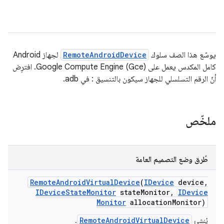
يوسّع هذا الصف سلوك
RemoteAndroidDevice
لجهاز Android
كامل المكدس يعمل على Google Compute Engine (Gce). افترِض
أنّ الرقم التسلسلي للجهاز سيكون بالتنسيق
:
في adb.
ملخّص
طُرق وضع التصميم العامة
Remote
Android
Virtual
Device
(
IDevice
device
,
IDevice
State
Monitor
state
Monitor
,
IDevice
Monitor
allocation
Monitor)
RemoteAndroidVirtualDevice
يُنشئ
.