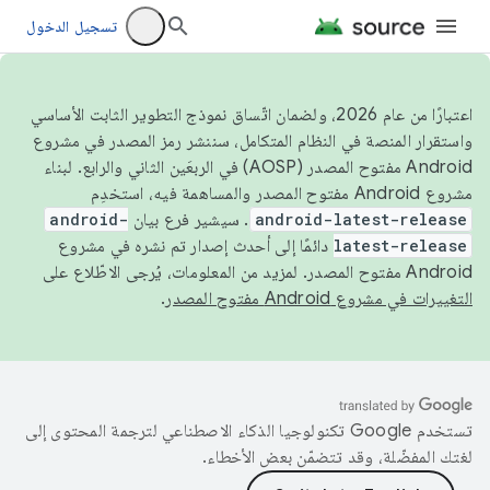
تسجيل الدخول
اعتبارًا من عام 2026، ولضمان اتّساق نموذج التطوير الثابت الأساسي
واستقرار المنصة في النظام المتكامل، سننشر رمز المصدر في مشروع
Android مفتوح المصدر (AOSP) في الربعَين الثاني والرابع. لبناء
مشروع Android مفتوح المصدر والمساهمة فيه، استخدِم
android-latest-release
. سيشير فرع بيان
android-
latest-release
دائمًا إلى أحدث إصدار تم نشره في مشروع
Android مفتوح المصدر. لمزيد من المعلومات، يُرجى الاطّلاع على
التغييرات في مشروع Android مفتوح المصدر
.
تستخدم Google تكنولوجيا الذكاء الاصطناعي لترجمة المحتوى إلى
لغتك المفضّلة، وقد تتضمّن بعض الأخطاء.