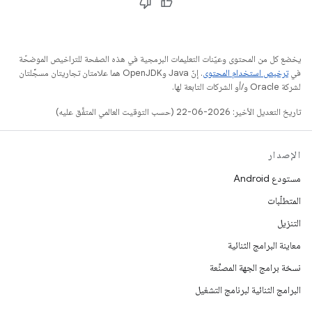
يخضع كل من المحتوى وعيّنات التعليمات البرمجية في هذه الصفحة للتراخيص الموضحّة
في
ترخيص استخدام المحتوى
. إنّ Java وOpenJDK هما علامتان تجاريتان مسجَّلتان
لشركة Oracle و/أو الشركات التابعة لها.
تاريخ التعديل الأخير: 2026-06-22 (حسب التوقيت العالمي المتفَّق عليه)
الإصدار
مستودع Android
المتطلّبات
التنزيل
معاينة البرامج الثنائية
نسخة برامج الجهة المصنِّعة
البرامج الثنائية لبرنامج التشغيل