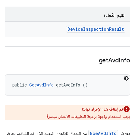
القيم المُعادة
Device
Inspection
Result
get
Avd
Info
public 
GceAvdInfo
 getAvdInfo ()
تم إيقاف هذا الإجراء نهائيًا.
يجب استخدام واجهة برمجة التطبيقات للاتصال مباشرةً
يعرض
GceAvdInfo
من الجهاز الظاهري البعيد الذي تم إنشاؤه. يعرض