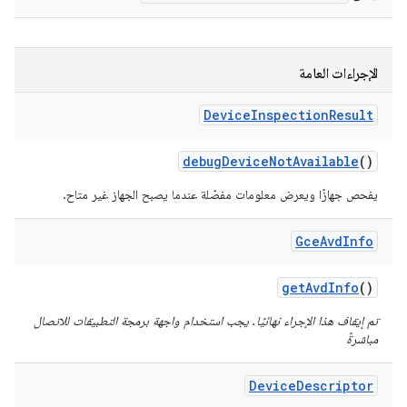
الإجراءات العامة
Device
Inspection
Result
debug
Device
Not
Available
()
يفحص جهازًا ويعرض معلومات مفصّلة عندما يصبح الجهاز غير متاح.
Gce
Avd
Info
get
Avd
Info
()
تم إيقاف هذا الإجراء نهائيًا. يجب استخدام واجهة برمجة التطبيقات للاتصال
مباشرةً
Device
Descriptor