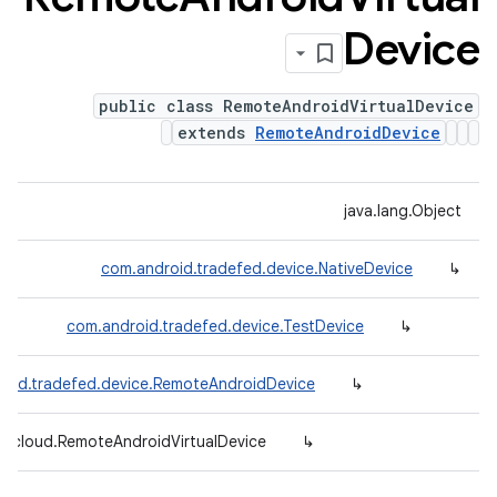
Device
public class RemoteAndroidVirtualDevice
extends
RemoteAndroidDevice
java.lang.Object
com.android.tradefed.device.NativeDevice
↳
com.android.tradefed.device.TestDevice
↳
roid.tradefed.device.RemoteAndroidDevice
↳
e.cloud.RemoteAndroidVirtualDevice
↳