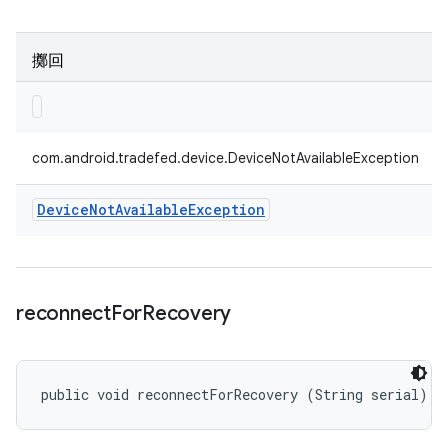
擲回
com.android.tradefed.device.DeviceNotAvailableException
Device
Not
Available
Exception
reconnect
For
Recovery
public void reconnectForRecovery (String serial)