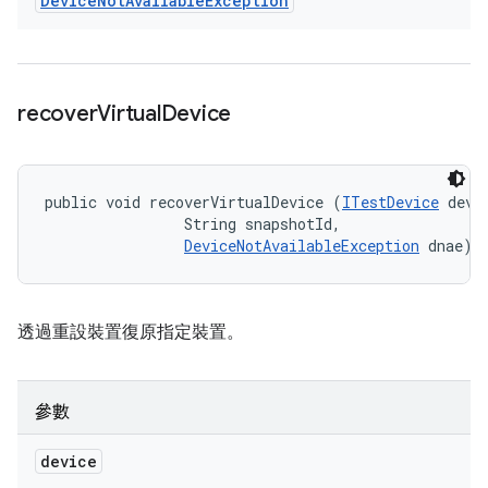
Device
Not
Available
Exception
recover
Virtual
Device
public void recoverVirtualDevice (
ITestDevice
 devic
                String snapshotId, 

DeviceNotAvailableException
 dnae)
透過重設裝置復原指定裝置。
參數
device