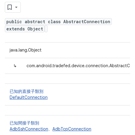
public abstract class AbstractConnection
extends Object
java.lang.Object
↳
com.android.tradefed.device.connection.AbstractCon
已知的直接子類別
DefaultConnection
已知間接子類別
AdbSshConnection
、
AdbTcpConnection