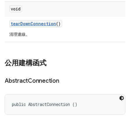
void
tear
Down
Connection
()
清理連線。
公用建構函式
Abstract
Connection
public AbstractConnection ()