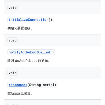
void
initialize
Connection
()
初始化裝置連線。
void
notify
Adb
Reboot
Called
()
呼叫 doAdbReboot 時通知。
void
reconnect
(String serial)
重新連線至裝置。