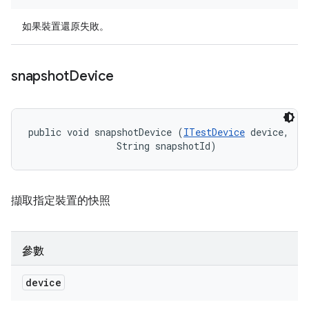
如果裝置還原失敗。
snapshot
Device
public void snapshotDevice (
ITestDevice
 device, 

                String snapshotId)
擷取指定裝置的快照
參數
device