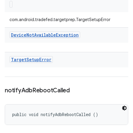
com.android.tradefed.targetprep.TargetSetupError
Device
Not
Available
Exception
Target
Setup
Error
notify
Adb
Reboot
Called
public void notifyAdbRebootCalled ()