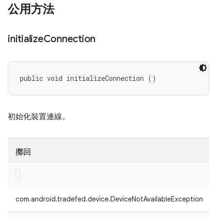
公用方法
initialize
Connection
public void initializeConnection ()
初始化裝置連線。
擲回
com.android.tradefed.device.DeviceNotAvailableException