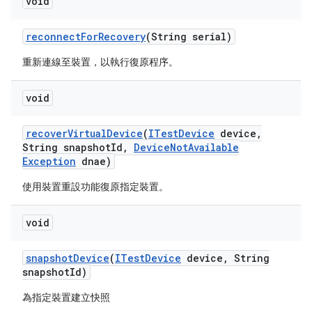
void
reconnect
For
Recovery
(String serial)
重新連線至裝置，以執行復原程序。
void
recover
Virtual
Device
(
ITest
Device
device
,
String snapshot
Id
,
Device
Not
Available
Exception
dnae)
使用裝置重設功能復原指定裝置。
void
snapshot
Device
(
ITest
Device
device
,
String
snapshot
Id)
為指定裝置建立快照