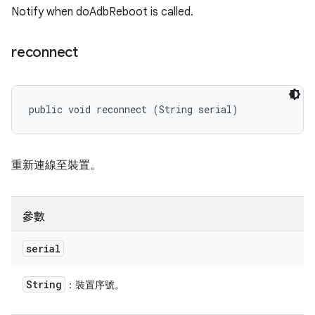
Notify when doAdbReboot is called.
reconnect
public void reconnect (String serial)
重新連線至裝置。
參數
serial
String
：裝置序號。