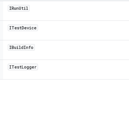
IRun
Util
ITest
Device
IBuild
Info
ITest
Logger