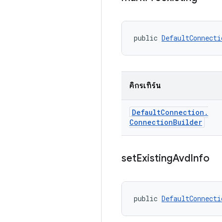
public 
DefaultConnecti
คิกรีเทิร์น
Default
Connection
.
Connection
Builder
set
Existing
Avd
Info
public 
DefaultConnecti