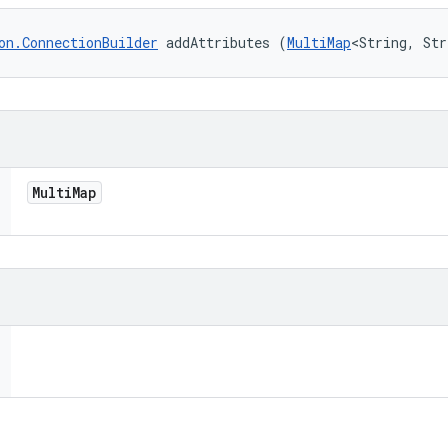
on.ConnectionBuilder
 addAttributes (
MultiMap
<String, Str
Multi
Map