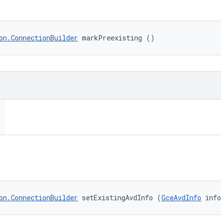
on.ConnectionBuilder
 markPreexisting ()
on.ConnectionBuilder
 setExistingAvdInfo (
GceAvdInfo
 inf