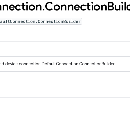
nection
.
Connection
Buil
faultConnection.ConnectionBuilder
ed.device.connection.DefaultConnection.ConnectionBuilder