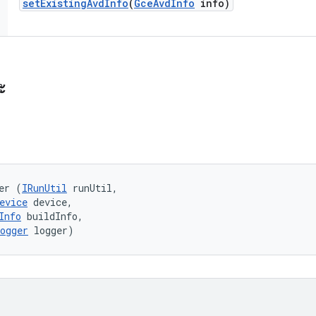
set
Existing
Avd
Info
(
Gce
Avd
Info
info)
ะ
er (
IRunUtil
 runUtil, 

evice
 device, 

Info
 buildInfo, 

ogger
 logger)