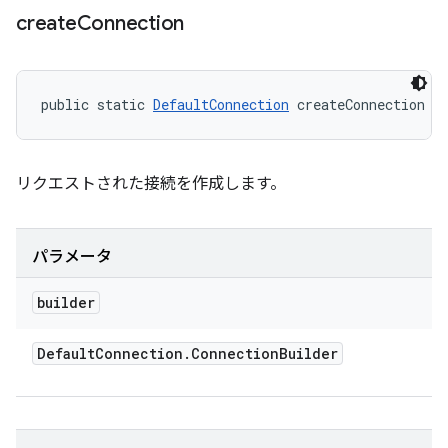
create
Connection
public static 
DefaultConnection
 createConnection (
リクエストされた接続を作成します。
パラメータ
builder
Default
Connection
.
Connection
Builder