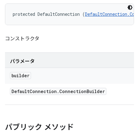
protected DefaultConnection (
DefaultConnection.Con
コンストラクタ
パラメータ
builder
Default
Connection
.
Connection
Builder
パブリック メソッド