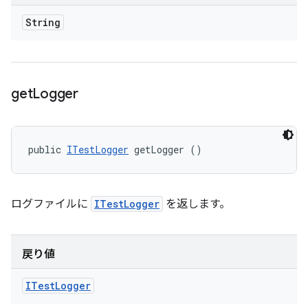
String
get
Logger
public 
ITestLogger
 getLogger ()
ログファイルに
ITestLogger
を返します。
戻り値
ITest
Logger