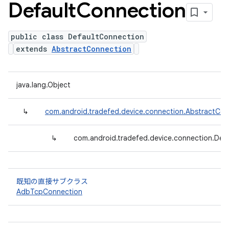
Default
Connection
public class DefaultConnection
extends
AbstractConnection
java.lang.Object
↳
com.android.tradefed.device.connection.AbstractCon
↳
com.android.tradefed.device.connection.Def
既知の直接サブクラス
AdbTcpConnection