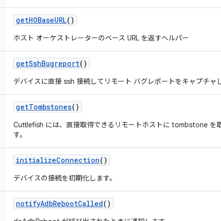
get
HOBase
URL
()
ホスト オーケストレーターのベース URL を返すヘルパー
get
Ssh
Bugreport
()
デバイスに直接 ssh 接続してリモート バグレポートをキャプチャ
get
Tombstones
()
Cuttlefish には、直接取得できるリモートホストに tombston
す。
initialize
Connection
()
デバイスの接続を初期化します。
notify
Adb
Reboot
Called
()