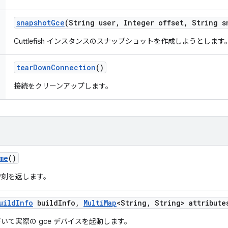
snapshot
Gce
(String user
,
Integer offset
,
String s
Cuttlefish インスタンスのスナップショットを作成しようとします
tear
Down
Connection
()
接続をクリーンアップします。
me
()
時刻を返します。
uild
Info
build
Info
,
Multi
Map
<String
,
String> attribute
いて実際の gce デバイスを起動します。