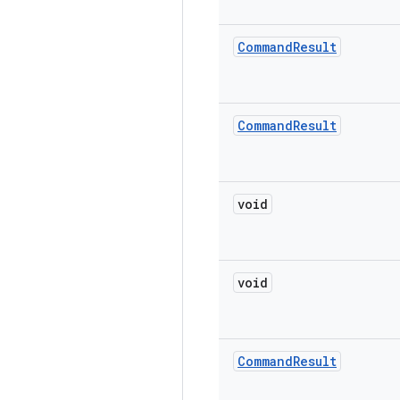
Command
Result
Command
Result
void
void
Command
Result