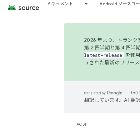
ドキュメント
Android ソース
2026 年より、トラ
第 2 四半期と第 4 四
latest-release
を使用
ュされた最新のリリース
Go
翻訳しています。AI 
AOSP