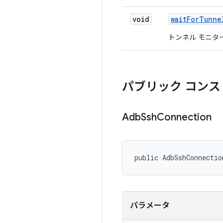
void
wait
For
Tunne
トンネル モニタ
パブリック コンス
Adb
Ssh
Connection
public AdbSshConnectio
パラメータ