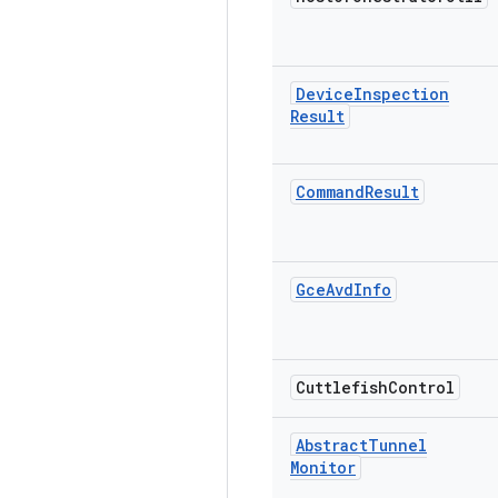
Device
Inspection
Result
Command
Result
Gce
Avd
Info
Cuttlefish
Control
Abstract
Tunnel
Monitor