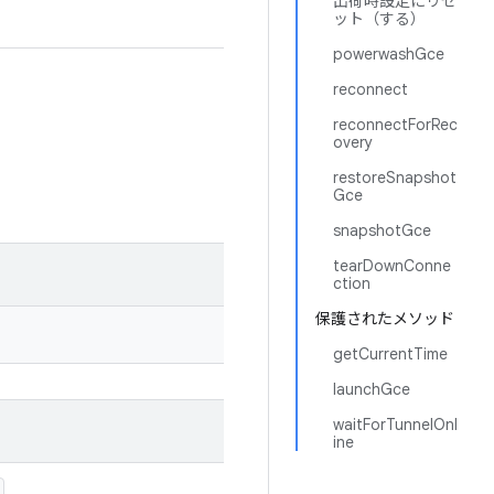
出荷時設定にリセ
ット（する）
powerwashGce
reconnect
reconnectForRec
overy
restoreSnapshot
Gce
snapshotGce
tearDownConne
ction
保護されたメソッド
getCurrentTime
launchGce
waitForTunnelOnl
ine