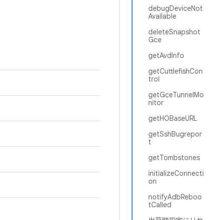
debugDeviceNot
Available
deleteSnapshot
Gce
getAvdInfo
getCuttlefishCon
trol
getGceTunnelMo
nitor
getHOBaseURL
getSshBugrepor
t
getTombstones
initializeConnecti
on
notifyAdbReboo
tCalled