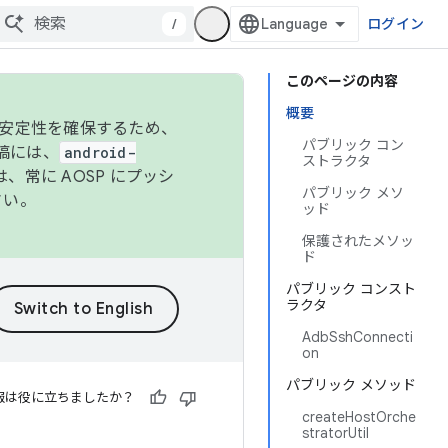
/
ログイン
このページの内容
概要
の安定性を確保するため、
パブリック コン
投稿には、
android-
ストラクタ
、常に AOSP にプッシ
パブリック メソ
さい。
ッド
保護されたメソッ
ド
パブリック コンスト
ラクタ
AdbSshConnecti
on
パブリック メソッド
報は役に立ちましたか？
createHostOrche
stratorUtil