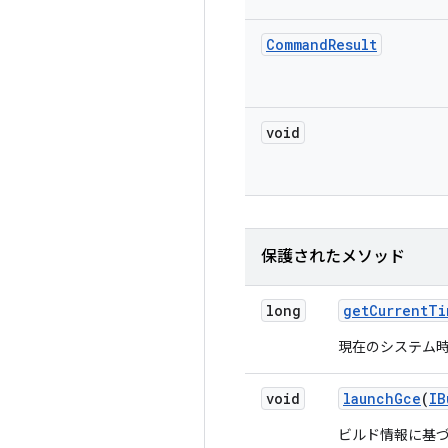
Command
Result
void
保護されたメソッド
long
get
Current
Ti
現在のシステム
void
launch
Gce
(
IB
ビルド情報に基づ