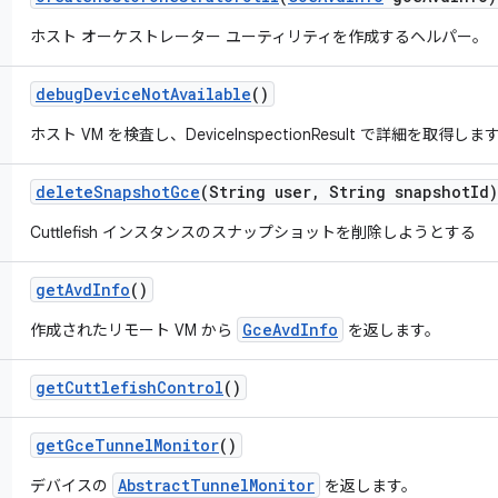
ホスト オーケストレーター ユーティリティを作成するヘルパー。
debug
Device
Not
Available
()
ホスト VM を検査し、DeviceInspectionResult で詳細を取得しま
delete
Snapshot
Gce
(String user
,
String snapshot
Id)
Cuttlefish インスタンスのスナップショットを削除しようとする
get
Avd
Info
()
GceAvdInfo
作成されたリモート VM から
を返します。
get
Cuttlefish
Control
()
get
Gce
Tunnel
Monitor
()
AbstractTunnelMonitor
デバイスの
を返します。