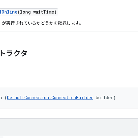
l
Online
(long wait
Time)
ーが実行されているかどうかを確認します。
トラクタ
n (
DefaultConnection.ConnectionBuilder
 builder)