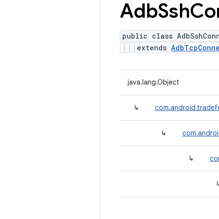
Adb
Ssh
Co
public class AdbSshCon
extends
AdbTcpConn
java.lang.Object
↳
com.android.tradef
↳
com.androi
↳
co