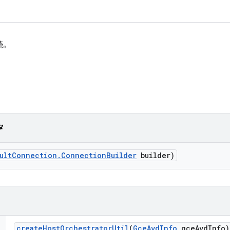
続。
タ
ult
Connection
.
Connection
Builder
builder)
create
Host
Orchestrator
Util
(
Gce
Avd
Info
gce
Avd
Info)