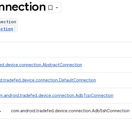
nnection
nection
ection
ed.device.connection.AbstractConnection
d.tradefed.device.connection.DefaultConnection
m.android.tradefed.device.connection.AdbTcpConnection
↳
com.android.tradefed.device.connection.AdbSshConnection