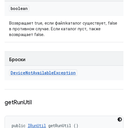
boolean
Возвращает true, если файл/каталог существует, false
в противном случае. Если каталог пуст, также
возвращает false.
Броски
Device
Not
Available
Exception
get
Run
Util
public 
IRunUtil
 getRunUtil ()