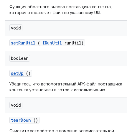
Функция обратного вызова поставщика контента,
которая отправляет файл по указанному URI.
void
set
Run
Util
(
IRun
Util
run
Util)
boolean
set
Up
()
Убедитесь, что вспомогательный APK-файл поставщика
контента установлен и готов к использованию.
void
tear
Down
()
Очистите устройство с помощью вспомогательной