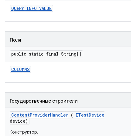
QUERY
_
INFO
_
VALUE
Поля
public static final String[]
COLUMNS
Государственные строители
Content
Provider
Handler
(
ITest
Device
device)
Конструктор.