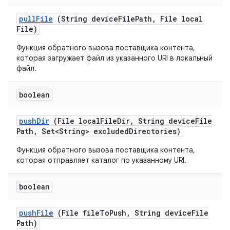
pull
File
(String device
File
Path
,
File local
File)
Функция обратного вызова поставщика контента,
которая загружает файл из указанного URI в локальный
файл.
boolean
push
Dir
(File local
File
Dir
,
String device
File
Path
,
Set<String> excluded
Directories)
Функция обратного вызова поставщика контента,
которая отправляет каталог по указанному URI.
boolean
push
File
(File file
To
Push
,
String device
File
Path)