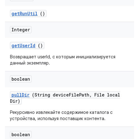
get
Run
Util
()
Integer
get
User
Id
()
Возвращает userId, с которым инициализируется
данный экземпляр.
boolean
pull
Dir
(String device
File
Path
,
File local
Dir)
Рекурсивно извлекайте содержимое каталога с
устройства, используя поставщик контента.
boolean