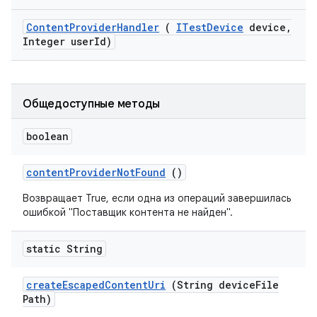
Content
Provider
Handler
(
ITest
Device
device
,
Integer user
Id)
Общедоступные методы
boolean
content
Provider
Not
Found
()
Возвращает True, если одна из операций завершилась
ошибкой "Поставщик контента не найден".
static String
create
Escaped
Content
Uri
(String device
File
Path)