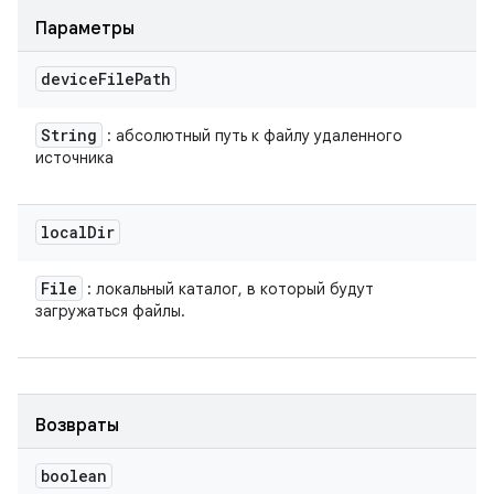
Параметры
device
File
Path
String
: абсолютный путь к файлу удаленного
источника
local
Dir
File
: локальный каталог, в который будут
загружаться файлы.
Возвраты
boolean