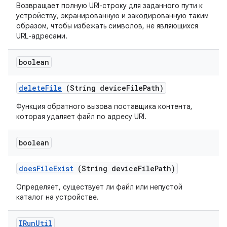
Возвращает полную URI-строку для заданного пути к
устройству, экранированную и закодированную таким
образом, чтобы избежать символов, не являющихся
URL-адресами.
boolean
delete
File
(String device
File
Path)
Функция обратного вызова поставщика контента,
которая удаляет файл по адресу URI.
boolean
does
File
Exist
(String device
File
Path)
Определяет, существует ли файл или непустой
каталог на устройстве.
IRun
Util