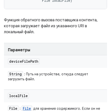
                File localFile)
Функция обратного вызова поставщика контента,
которая загружает файл из указанного URI в
локальный файл.
Параметры
device
File
Path
String
: Путь на устройстве, откуда следует
загрузить файл.
local
File
File
File
:
для хранения содержимого. Если он не