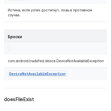
Истина, если успех достигнут, ложь в противном
случае.
Броски
com.android.tradefed.device.DeviceNotAvailableException
Device
Not
Available
Exception
does
File
Exist