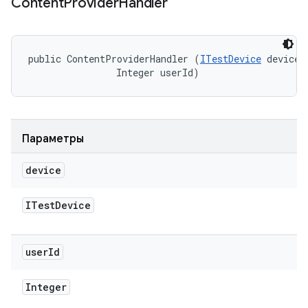
Content
Provider
Handler
public ContentProviderHandler (
ITestDevice
 device, 
                Integer userId)
Параметры
device
ITest
Device
user
Id
Integer