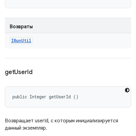
Возвраты
IRun
Util
get
User
Id
public Integer getUserId ()
Возвращает userId, с которым инициализируется
данный экземпляр.