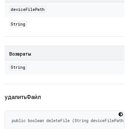
device
File
Path
String
Возвраты
String
удалитьФайл
public boolean deleteFile (String deviceFilePath)