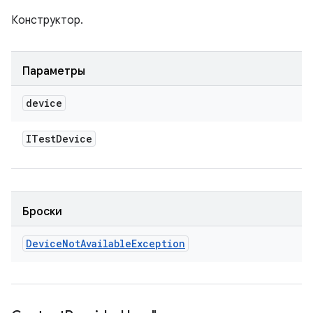
Конструктор.
Параметры
device
ITest
Device
Броски
Device
Not
Available
Exception