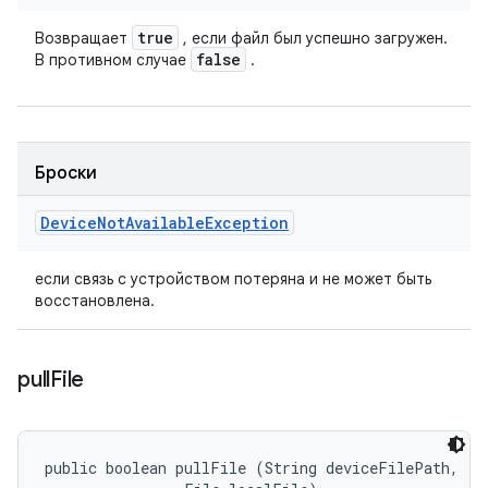
true
Возвращает
, если файл был успешно загружен.
false
В противном случае
.
Броски
Device
Not
Available
Exception
если связь с устройством потеряна и не может быть
восстановлена.
pull
File
public boolean pullFile (String deviceFilePath, 
